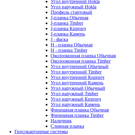
Угол внутренний Hokla
Угол наружный Hokla
Профиль стартовый
J-планка Обычная
J-планка Timber
J-планка Кирпич
J-планка Камень
J - фаска
Н - планка Обычная
Н - планка Timber
Околооконная планка Обычная
Околооконная планка Timber
Угол внутренний Обычный
Угол внутренний Timber
Угол внутренний Кирпич
Угол внутренний Камень
Угол наружный Обычный
Угол наружный Timber
Угол наружный Кирпич
Угол наружный Камень
Финишная планка Обычная
Финишная планка Timber
Наличник
Сливная планка
Гипсокартонные системы