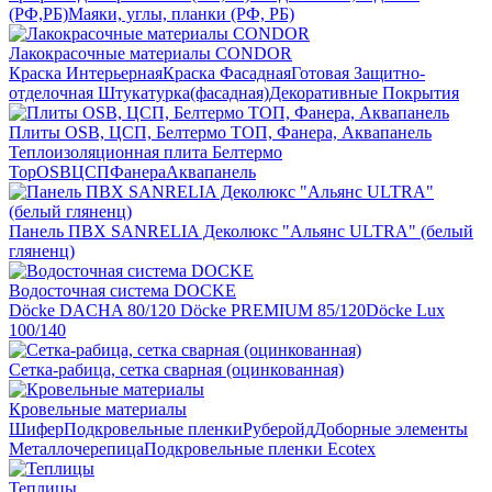
(РФ,РБ)
Маяки, углы, планки (РФ, РБ)
Лакокрасочные материалы CONDOR
Краска Интерьерная
Краска Фасадная
Готовая Защитно-
отделочная Штукатурка(фасадная)
Декоративные Покрытия
Плиты OSB, ЦСП, Белтермо ТОП, Фанера, Аквапанель
Теплоизоляционная плита Белтермо
Top
OSB
ЦСП
Фанера
Аквапанель
Панель ПВХ SANRELIA Деколюкс "Альянс ULTRA" (белый
гляненц)
Водосточная система DOCKE
Döсkе DACHA 80/120
Döcke PREMIUM 85/120
Döсkе Luх
100/140
Сетка-рабица, сетка сварная (оцинкованная)
Кровельные материалы
Шифер
Подкровельные пленки
Руберойд
Доборные элементы
Металлочерепица
Подкровельные пленки Ecotex
Теплицы