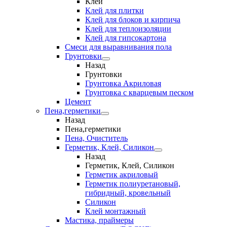
Клеи
Клей для плитки
Клей для блоков и кирпича
Клей для теплоизоляции
Клей для гипсокартона
Смеси для выравнивания пола
Грунтовки
Назад
Грунтовки
Грунтовка Акриловая
Грунтовка с кварцевым песком
Цемент
Пена,герметики
Назад
Пена,герметики
Пена, Очиститель
Герметик, Клей, Силикон
Назад
Герметик, Клей, Силикон
Герметик акриловый
Герметик полиуретановый,
гибридный, кровельный
Силикон
Клей монтажный
Мастика, праймеры