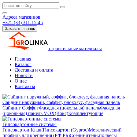
Адреса магазинов
+375 (33) 311-15-45
Заказать звонок
строительные материалы
Главная
Каталог
Доставка и оплата
Новости
О нас
Контакты
Сайдинг наружный, соффит, блокхаус, фасадная панель
Сайдинг
Соффит
Фасадная (цокольная) панель
Фасадная
(цокольная) панель VOX(Вокс)
Комплектующие
Гипсокартонные системы
Гипсокартон Knauf
Гипсокартон (Gyproc)
Металлический
профиль для крепления (РФ,РБ)
Соединители,подвесы