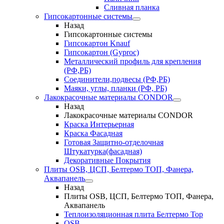
Сливная планка
Гипсокартонные системы
Назад
Гипсокартонные системы
Гипсокартон Knauf
Гипсокартон (Gyproc)
Металлический профиль для крепления
(РФ,РБ)
Соединители,подвесы (РФ,РБ)
Маяки, углы, планки (РФ, РБ)
Лакокрасочные материалы CONDOR
Назад
Лакокрасочные материалы CONDOR
Краска Интерьерная
Краска Фасадная
Готовая Защитно-отделочная
Штукатурка(фасадная)
Декоративные Покрытия
Плиты OSB, ЦСП, Белтермо ТОП, Фанера,
Аквапанель
Назад
Плиты OSB, ЦСП, Белтермо ТОП, Фанера,
Аквапанель
Теплоизоляционная плита Белтермо Top
OSB