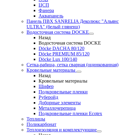
ЦСП
Фанера
Аквапанель
Панель ПВХ SANRELIA Деколюкс "Альянс
ULTRA" (белый гляненц)
Водосточная система DOCKE
Назад
Водосточная система DOCKE
Döсkе DACHA 80/120
Döcke PREMIUM 85/120
Döсkе Luх 100/140
Сетка-рабица, сетка сварная (оцинкованная)
Кровельные материалы
Назад
Кровельные материалы
Шифер
Подкровельные пленки
Руберойд
Доборные элементы
Металлочерепица
Подкровельные пленки Ecotex
Теплицы
Поликарбонат
Теплоизоляция и комплектующие