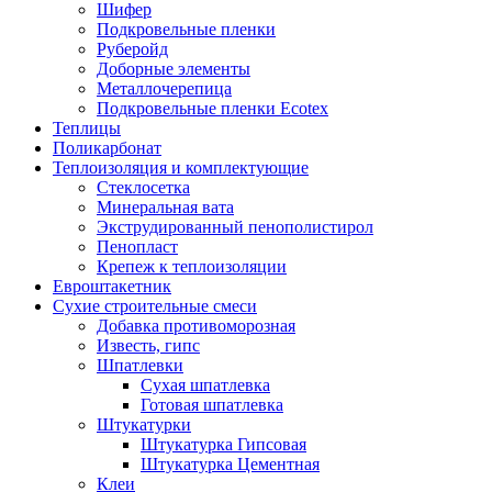
Шифер
Подкровельные пленки
Руберойд
Доборные элементы
Металлочерепица
Подкровельные пленки Ecotex
Теплицы
Поликарбонат
Теплоизоляция и комплектующие
Стеклосетка
Минеральная вата
Экструдированный пенополистирол
Пенопласт
Крепеж к теплоизоляции
Евроштакетник
Сухие строительные смеси
Добавка противоморозная
Известь, гипс
Шпатлевки
Сухая шпатлевка
Готовая шпатлевка
Штукатурки
Штукатурка Гипсовая
Штукатурка Цементная
Клеи