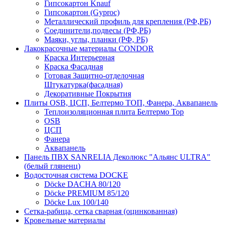
Гипсокартон Knauf
Гипсокартон (Gyproc)
Металлический профиль для крепления (РФ,РБ)
Соединители,подвесы (РФ,РБ)
Маяки, углы, планки (РФ, РБ)
Лакокрасочные материалы CONDOR
Краска Интерьерная
Краска Фасадная
Готовая Защитно-отделочная
Штукатурка(фасадная)
Декоративные Покрытия
Плиты OSB, ЦСП, Белтермо ТОП, Фанера, Аквапанель
Теплоизоляционная плита Белтермо Top
OSB
ЦСП
Фанера
Аквапанель
Панель ПВХ SANRELIA Деколюкс "Альянс ULTRA"
(белый гляненц)
Водосточная система DOCKE
Döсkе DACHA 80/120
Döcke PREMIUM 85/120
Döсkе Luх 100/140
Сетка-рабица, сетка сварная (оцинкованная)
Кровельные материалы