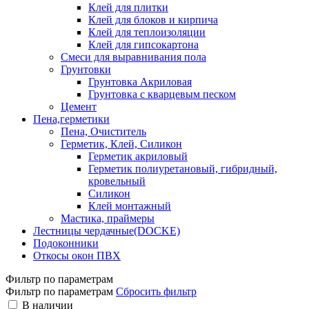
Клей для плитки
Клей для блоков и кирпича
Клей для теплоизоляции
Клей для гипсокартона
Смеси для выравнивания пола
Грунтовки
Грунтовка Акриловая
Грунтовка с кварцевым песком
Цемент
Пена,герметики
Пена, Очиститель
Герметик, Клей, Силикон
Герметик акриловый
Герметик полиуретановый, гибридный,
кровельный
Силикон
Клей монтажный
Мастика, праймеры
Лестницы чердачные(DOCKE)
Подоконники
Откосы окон ПВХ
Фильтр по параметрам
Фильтр по параметрам
Сбросить фильтр
В наличии