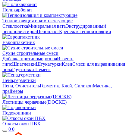
Поликарбонат
Теплоизоляция и комплектующие
Стеклосетка
Минеральная вата
Экструдированный
пенополистирол
Пенопласт
Крепеж к теплоизоляции
Евроштакетник
Сухие строительные смеси
Добавка противоморозная
Известь,
гипс
Шпатлевки
Штукатурки
Клеи
Смеси для выравнивания
пола
Грунтовки
Цемент
Пена,герметики
Пена, Очиститель
Герметик, Клей, Силикон
Мастика,
праймеры
Лестницы чердачные(DOCKE)
Подоконники
Откосы окон ПВХ
0
0