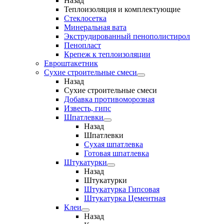
Назад
Теплоизоляция и комплектующие
Стеклосетка
Минеральная вата
Экструдированный пенополистирол
Пенопласт
Крепеж к теплоизоляции
Евроштакетник
Сухие строительные смеси
Назад
Сухие строительные смеси
Добавка противоморозная
Известь, гипс
Шпатлевки
Назад
Шпатлевки
Сухая шпатлевка
Готовая шпатлевка
Штукатурки
Назад
Штукатурки
Штукатурка Гипсовая
Штукатурка Цементная
Клеи
Назад