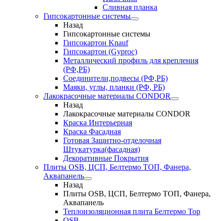
Сливная планка
Гипсокартонные системы
Назад
Гипсокартонные системы
Гипсокартон Knauf
Гипсокартон (Gyproc)
Металлический профиль для крепления
(РФ,РБ)
Соединители,подвесы (РФ,РБ)
Маяки, углы, планки (РФ, РБ)
Лакокрасочные материалы CONDOR
Назад
Лакокрасочные материалы CONDOR
Краска Интерьерная
Краска Фасадная
Готовая Защитно-отделочная
Штукатурка(фасадная)
Декоративные Покрытия
Плиты OSB, ЦСП, Белтермо ТОП, Фанера,
Аквапанель
Назад
Плиты OSB, ЦСП, Белтермо ТОП, Фанера,
Аквапанель
Теплоизоляционная плита Белтермо Top
OSB