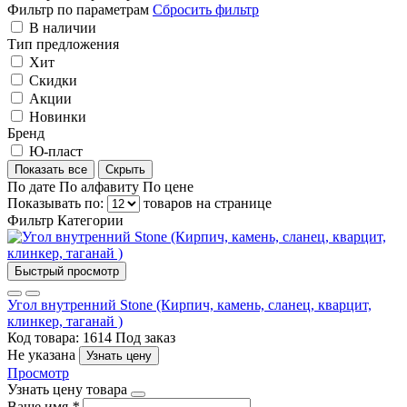
Фильтр по параметрам
Сбросить фильтр
В наличии
Тип предложения
Хит
Скидки
Акции
Новинки
Бренд
Ю-пласт
Показать все
Скрыть
По дате
По алфавиту
По цене
Показывать по:
товаров на странице
Фильтр
Категории
Быстрый просмотр
Угол внутренний Stone (Кирпич, камень, сланец, кварцит,
клинкер, таганай )
Код товара: 1614
Под заказ
Не указана
Узнать цену
Просмотр
Узнать цену товара
Ваше имя
*