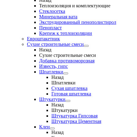
Назад
Теплоизоляция и комплектующие
Стеклосетка
Минеральная вата
Экструдированный пенополистирол
Пенопласт
Крепеж к теплоизоляции
Евроштакетник
Сухие строительные смеси
Назад
Сухие строительные смеси
Добавка противоморозная
Известь, гипс
Шпатлевки
Назад
Шпатлевки
Сухая шпатлевка
Готовая шпатлевка
Штукатурки
Назад
Штукатурки
Штукатурка Гипсовая
Штукатурка Цементная
Клеи
Назад