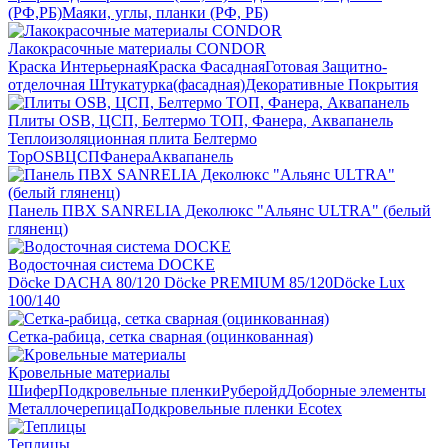
(РФ,РБ)
Маяки, углы, планки (РФ, РБ)
Лакокрасочные материалы CONDOR
Краска Интерьерная
Краска Фасадная
Готовая Защитно-
отделочная Штукатурка(фасадная)
Декоративные Покрытия
Плиты OSB, ЦСП, Белтермо ТОП, Фанера, Аквапанель
Теплоизоляционная плита Белтермо
Top
OSB
ЦСП
Фанера
Аквапанель
Панель ПВХ SANRELIA Деколюкс "Альянс ULTRA" (белый
гляненц)
Водосточная система DOCKE
Döсkе DACHA 80/120
Döcke PREMIUM 85/120
Döсkе Luх
100/140
Сетка-рабица, сетка сварная (оцинкованная)
Кровельные материалы
Шифер
Подкровельные пленки
Руберойд
Доборные элементы
Металлочерепица
Подкровельные пленки Ecotex
Теплицы