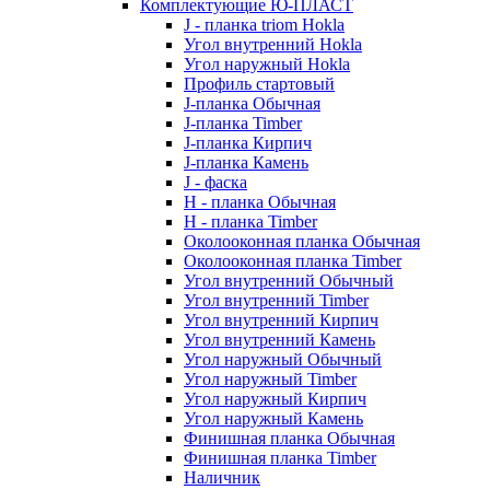
Комплектующие Ю-ПЛАСТ
J - планка triom Hokla
Угол внутренний Hokla
Угол наружный Hokla
Профиль стартовый
J-планка Обычная
J-планка Timber
J-планка Кирпич
J-планка Камень
J - фаска
Н - планка Обычная
Н - планка Timber
Околооконная планка Обычная
Околооконная планка Timber
Угол внутренний Обычный
Угол внутренний Timber
Угол внутренний Кирпич
Угол внутренний Камень
Угол наружный Обычный
Угол наружный Timber
Угол наружный Кирпич
Угол наружный Камень
Финишная планка Обычная
Финишная планка Timber
Наличник