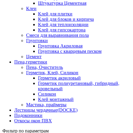
Штукатурка Цементная
Клеи
Клей для плитки
Клей для блоков и кирпича
Клей для теплоизоляции
Клей для гипсокартона
Смеси для выравнивания пола
Грунтовки
Грунтовка Акриловая
Грунтовка с кварцевым песком
Цемент
Пена,герметики
Пена, Очиститель
Герметик, Клей, Силикон
Герметик акриловый
Герметик полиуретановый, гибридный,
кровельный
Силикон
Клей монтажный
Мастика, праймеры
Лестницы чердачные(DOCKE)
Подоконники
Откосы окон ПВХ
Фильтр по параметрам