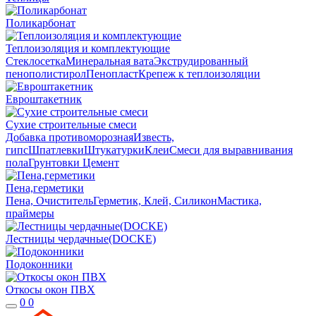
Поликарбонат
Теплоизоляция и комплектующие
Стеклосетка
Минеральная вата
Экструдированный
пенополистирол
Пенопласт
Крепеж к теплоизоляции
Евроштакетник
Сухие строительные смеси
Добавка противоморозная
Известь,
гипс
Шпатлевки
Штукатурки
Клеи
Смеси для выравнивания
пола
Грунтовки
Цемент
Пена,герметики
Пена, Очиститель
Герметик, Клей, Силикон
Мастика,
праймеры
Лестницы чердачные(DOCKE)
Подоконники
Откосы окон ПВХ
0
0