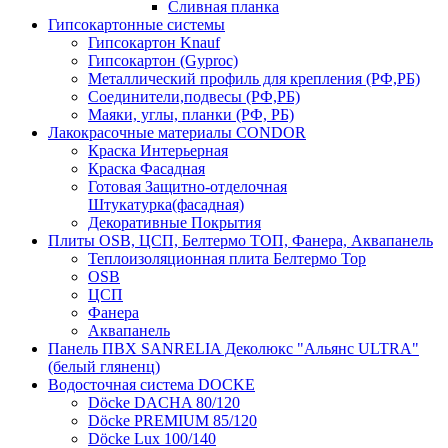
Сливная планка
Гипсокартонные системы
Гипсокартон Knauf
Гипсокартон (Gyproc)
Металлический профиль для крепления (РФ,РБ)
Соединители,подвесы (РФ,РБ)
Маяки, углы, планки (РФ, РБ)
Лакокрасочные материалы CONDOR
Краска Интерьерная
Краска Фасадная
Готовая Защитно-отделочная
Штукатурка(фасадная)
Декоративные Покрытия
Плиты OSB, ЦСП, Белтермо ТОП, Фанера, Аквапанель
Теплоизоляционная плита Белтермо Top
OSB
ЦСП
Фанера
Аквапанель
Панель ПВХ SANRELIA Деколюкс "Альянс ULTRA"
(белый гляненц)
Водосточная система DOCKE
Döсkе DACHA 80/120
Döcke PREMIUM 85/120
Döсkе Luх 100/140