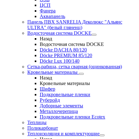
ЦСП
Фанера
Аквапанель
Панель ПВХ SANRELIA Деколюкс "Альянс
ULTRA" (белый гляненц)
Водосточная система DOCKE
Назад
Водосточная система DOCKE
Döсkе DACHA 80/120
Döcke PREMIUM 85/120
Döсkе Luх 100/140
Сетка-рабица, сетка сварная (оцинкованная)
Кровельные материалы
Назад
Кровельные материалы
Шифер
Подкровельные пленки
Руберойд
Доборные элементы
Металлочерепица
Подкровельные пленки Ecotex
Теплицы
Поликарбонат
Теплоизоляция и комплектующие