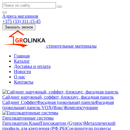
Адреса магазинов
+375 (33) 311-15-45
Заказать звонок
строительные материалы
Главная
Каталог
Доставка и оплата
Новости
О нас
Контакты
Сайдинг наружный, соффит, блокхаус, фасадная панель
Сайдинг
Соффит
Фасадная (цокольная) панель
Фасадная
(цокольная) панель VOX(Вокс)
Комплектующие
Гипсокартонные системы
Гипсокартон Knauf
Гипсокартон (Gyproc)
Металлический
профиль для крепления (РФ,РБ)
Соединители,подвесы