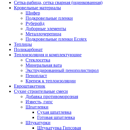
Сетка-рабица, сетка сварная (оцинкованная)
Кровельные материалы
Шифер
Подкровельные пленки
Руберойд
Доборные элементы
Металлочерепица
Подкровельные пленки Ecotex
Теплицы
Поликарбонат
Теплоизоляция и комплектующие
Стеклосетка
Минеральная вата
Экструдированный пенополистирол
Пенопласт
Крепеж к теплоизоляции
Евроштакетник
Сухие строительные смеси
Добавка противоморозная
Известь, гипс
Шпатлевки
Сухая шпатлевка
Готовая шпатлевка
Штукатурки
Штукатурка Гипсовая