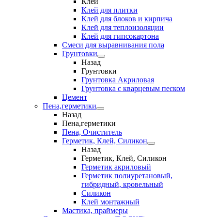
Клеи
Клей для плитки
Клей для блоков и кирпича
Клей для теплоизоляции
Клей для гипсокартона
Смеси для выравнивания пола
Грунтовки
Назад
Грунтовки
Грунтовка Акриловая
Грунтовка с кварцевым песком
Цемент
Пена,герметики
Назад
Пена,герметики
Пена, Очиститель
Герметик, Клей, Силикон
Назад
Герметик, Клей, Силикон
Герметик акриловый
Герметик полиуретановый,
гибридный, кровельный
Силикон
Клей монтажный
Мастика, праймеры