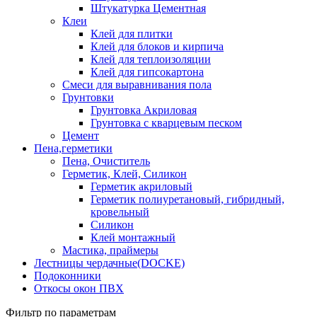
Штукатурка Цементная
Клеи
Клей для плитки
Клей для блоков и кирпича
Клей для теплоизоляции
Клей для гипсокартона
Смеси для выравнивания пола
Грунтовки
Грунтовка Акриловая
Грунтовка с кварцевым песком
Цемент
Пена,герметики
Пена, Очиститель
Герметик, Клей, Силикон
Герметик акриловый
Герметик полиуретановый, гибридный,
кровельный
Силикон
Клей монтажный
Мастика, праймеры
Лестницы чердачные(DOCKE)
Подоконники
Откосы окон ПВХ
Фильтр по параметрам