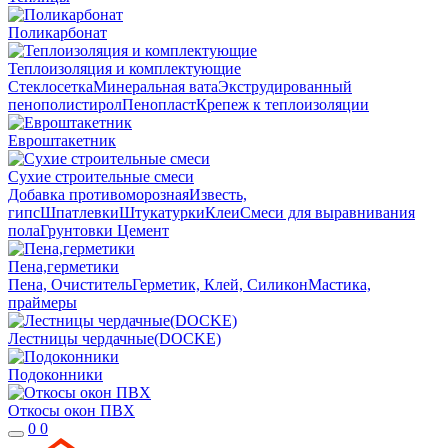
Поликарбонат
Теплоизоляция и комплектующие
Стеклосетка
Минеральная вата
Экструдированный
пенополистирол
Пенопласт
Крепеж к теплоизоляции
Евроштакетник
Сухие строительные смеси
Добавка противоморозная
Известь,
гипс
Шпатлевки
Штукатурки
Клеи
Смеси для выравнивания
пола
Грунтовки
Цемент
Пена,герметики
Пена, Очиститель
Герметик, Клей, Силикон
Мастика,
праймеры
Лестницы чердачные(DOCKE)
Подоконники
Откосы окон ПВХ
0
0