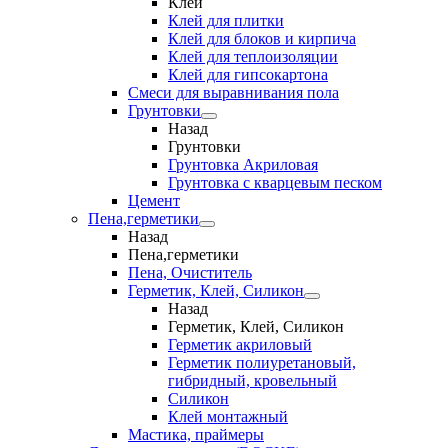
Клеи
Клей для плитки
Клей для блоков и кирпича
Клей для теплоизоляции
Клей для гипсокартона
Смеси для выравнивания пола
Грунтовки
Назад
Грунтовки
Грунтовка Акриловая
Грунтовка с кварцевым песком
Цемент
Пена,герметики
Назад
Пена,герметики
Пена, Очиститель
Герметик, Клей, Силикон
Назад
Герметик, Клей, Силикон
Герметик акриловый
Герметик полиуретановый,
гибридный, кровельный
Силикон
Клей монтажный
Мастика, праймеры