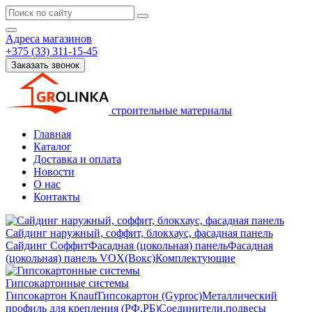
Адреса магазинов
+375 (33) 311-15-45
Заказать звонок
строительные материалы
Главная
Каталог
Доставка и оплата
Новости
О нас
Контакты
Сайдинг наружный, соффит, блокхаус, фасадная панель
Сайдинг
Соффит
Фасадная (цокольная) панель
Фасадная
(цокольная) панель VOX(Вокс)
Комплектующие
Гипсокартонные системы
Гипсокартон Knauf
Гипсокартон (Gyproc)
Металлический
профиль для крепления (РФ,РБ)
Соединители,подвесы