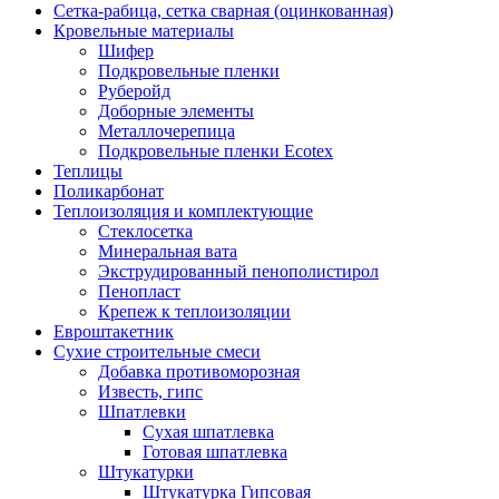
Сетка-рабица, сетка сварная (оцинкованная)
Кровельные материалы
Шифер
Подкровельные пленки
Руберойд
Доборные элементы
Металлочерепица
Подкровельные пленки Ecotex
Теплицы
Поликарбонат
Теплоизоляция и комплектующие
Стеклосетка
Минеральная вата
Экструдированный пенополистирол
Пенопласт
Крепеж к теплоизоляции
Евроштакетник
Сухие строительные смеси
Добавка противоморозная
Известь, гипс
Шпатлевки
Сухая шпатлевка
Готовая шпатлевка
Штукатурки
Штукатурка Гипсовая