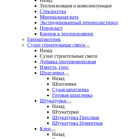
Назад
Теплоизоляция и комплектующие
Стеклосетка
Минеральная вата
Экструдированный пенополистирол
Пенопласт
Крепеж к теплоизоляции
Евроштакетник
Сухие строительные смеси
Назад
Сухие строительные смеси
Добавка противоморозная
Известь, гипс
Шпатлевки
Назад
Шпатлевки
Сухая шпатлевка
Готовая шпатлевка
Штукатурки
Назад
Штукатурки
Штукатурка Гипсовая
Штукатурка Цементная
Клеи
Назад