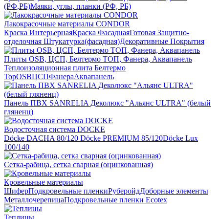
(РФ,РБ)
Маяки, углы, планки (РФ, РБ)
Лакокрасочные материалы CONDOR
Краска Интерьерная
Краска Фасадная
Готовая Защитно-
отделочная Штукатурка(фасадная)
Декоративные Покрытия
Плиты OSB, ЦСП, Белтермо ТОП, Фанера, Аквапанель
Теплоизоляционная плита Белтермо
Top
OSB
ЦСП
Фанера
Аквапанель
Панель ПВХ SANRELIA Деколюкс "Альянс ULTRA" (белый
гляненц)
Водосточная система DOCKE
Döсkе DACHA 80/120
Döcke PREMIUM 85/120
Döсkе Luх
100/140
Сетка-рабица, сетка сварная (оцинкованная)
Кровельные материалы
Шифер
Подкровельные пленки
Руберойд
Доборные элементы
Металлочерепица
Подкровельные пленки Ecotex
Теплицы