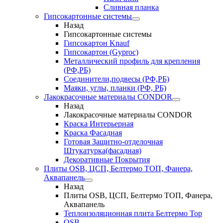
Сливная планка
Гипсокартонные системы
Назад
Гипсокартонные системы
Гипсокартон Knauf
Гипсокартон (Gyproc)
Металлический профиль для крепления
(РФ,РБ)
Соединители,подвесы (РФ,РБ)
Маяки, углы, планки (РФ, РБ)
Лакокрасочные материалы CONDOR
Назад
Лакокрасочные материалы CONDOR
Краска Интерьерная
Краска Фасадная
Готовая Защитно-отделочная
Штукатурка(фасадная)
Декоративные Покрытия
Плиты OSB, ЦСП, Белтермо ТОП, Фанера,
Аквапанель
Назад
Плиты OSB, ЦСП, Белтермо ТОП, Фанера,
Аквапанель
Теплоизоляционная плита Белтермо Top
OSB