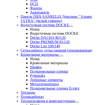
ЦСП
Фанера
Аквапанель
Панель ПВХ SANRELIA Деколюкс "Альянс
ULTRA" (белый гляненц)
Водосточная система DOCKE
Назад
Водосточная система DOCKE
Döсkе DACHA 80/120
Döcke PREMIUM 85/120
Döсkе Luх 100/140
Сетка-рабица, сетка сварная (оцинкованная)
Кровельные материалы
Назад
Кровельные материалы
Шифер
Подкровельные пленки
Руберойд
Доборные элементы
Металлочерепица
Подкровельные пленки Ecotex
Теплицы
Поликарбонат
Теплоизоляция и комплектующие