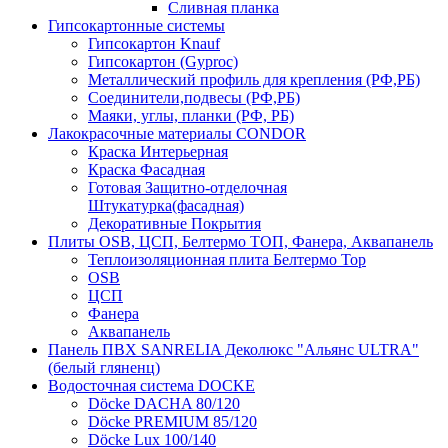
Сливная планка
Гипсокартонные системы
Гипсокартон Knauf
Гипсокартон (Gyproc)
Металлический профиль для крепления (РФ,РБ)
Соединители,подвесы (РФ,РБ)
Маяки, углы, планки (РФ, РБ)
Лакокрасочные материалы CONDOR
Краска Интерьерная
Краска Фасадная
Готовая Защитно-отделочная
Штукатурка(фасадная)
Декоративные Покрытия
Плиты OSB, ЦСП, Белтермо ТОП, Фанера, Аквапанель
Теплоизоляционная плита Белтермо Top
OSB
ЦСП
Фанера
Аквапанель
Панель ПВХ SANRELIA Деколюкс "Альянс ULTRA"
(белый гляненц)
Водосточная система DOCKE
Döсkе DACHA 80/120
Döcke PREMIUM 85/120
Döсkе Luх 100/140