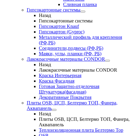
Сливная планка
Гипсокартонные системы
Назад
Гипсокартонные системы
Гипсокартон Knauf
Гипсокартон (Gyproc)
Металлический профиль для крепления
(РФ,РБ)
Соединители,подвесы (РФ,РБ)
Маяки, углы, планки (РФ, РБ)
Лакокрасочные материалы CONDOR
Назад
Лакокрасочные материалы CONDOR
Краска Интерьерная
Краска Фасадная
Готовая Защитно-отделочная
Штукатурка(фасадная)
Декоративные Покрытия
Плиты OSB, ЦСП, Белтермо ТОП, Фанера,
Аквапанель
Назад
Плиты OSB, ЦСП, Белтермо ТОП, Фанера,
Аквапанель
Теплоизоляционная плита Белтермо Top
OSB