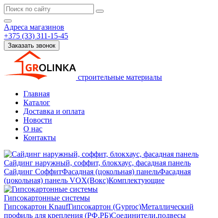
Адреса магазинов
+375 (33) 311-15-45
Заказать звонок
строительные материалы
Главная
Каталог
Доставка и оплата
Новости
О нас
Контакты
Сайдинг наружный, соффит, блокхаус, фасадная панель
Сайдинг
Соффит
Фасадная (цокольная) панель
Фасадная
(цокольная) панель VOX(Вокс)
Комплектующие
Гипсокартонные системы
Гипсокартон Knauf
Гипсокартон (Gyproc)
Металлический
профиль для крепления (РФ,РБ)
Соединители,подвесы