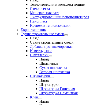
Назад
Теплоизоляция и комплектующие
Стеклосетка
Минеральная вата
Экструдированный пенополистирол
Пенопласт
Крепеж к теплоизоляции
Евроштакетник
Сухие строительные смеси
Назад
Сухие строительные смеси
Добавка противоморозная
Известь, гипс
Шпатлевки
Назад
Шпатлевки
Сухая шпатлевка
Готовая шпатлевка
Штукатурки
Назад
Штукатурки
Штукатурка Гипсовая
Штукатурка Цементная
Клеи
Назад