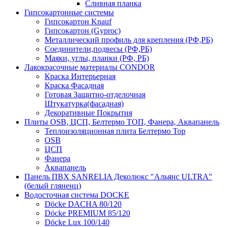
Сливная планка
Гипсокартонные системы
Гипсокартон Knauf
Гипсокартон (Gyproc)
Металлический профиль для крепления (РФ,РБ)
Соединители,подвесы (РФ,РБ)
Маяки, углы, планки (РФ, РБ)
Лакокрасочные материалы CONDOR
Краска Интерьерная
Краска Фасадная
Готовая Защитно-отделочная
Штукатурка(фасадная)
Декоративные Покрытия
Плиты OSB, ЦСП, Белтермо ТОП, Фанера, Аквапанель
Теплоизоляционная плита Белтермо Top
OSB
ЦСП
Фанера
Аквапанель
Панель ПВХ SANRELIA Деколюкс "Альянс ULTRA"
(белый гляненц)
Водосточная система DOCKE
Döсkе DACHA 80/120
Döcke PREMIUM 85/120
Döсkе Luх 100/140