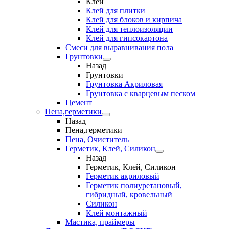
Клеи
Клей для плитки
Клей для блоков и кирпича
Клей для теплоизоляции
Клей для гипсокартона
Смеси для выравнивания пола
Грунтовки
Назад
Грунтовки
Грунтовка Акриловая
Грунтовка с кварцевым песком
Цемент
Пена,герметики
Назад
Пена,герметики
Пена, Очиститель
Герметик, Клей, Силикон
Назад
Герметик, Клей, Силикон
Герметик акриловый
Герметик полиуретановый,
гибридный, кровельный
Силикон
Клей монтажный
Мастика, праймеры