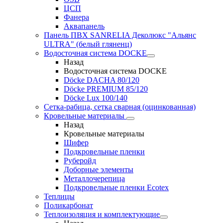
ЦСП
Фанера
Аквапанель
Панель ПВХ SANRELIA Деколюкс "Альянс
ULTRA" (белый гляненц)
Водосточная система DOCKE
Назад
Водосточная система DOCKE
Döсkе DACHA 80/120
Döcke PREMIUM 85/120
Döсkе Luх 100/140
Сетка-рабица, сетка сварная (оцинкованная)
Кровельные материалы
Назад
Кровельные материалы
Шифер
Подкровельные пленки
Руберойд
Доборные элементы
Металлочерепица
Подкровельные пленки Ecotex
Теплицы
Поликарбонат
Теплоизоляция и комплектующие