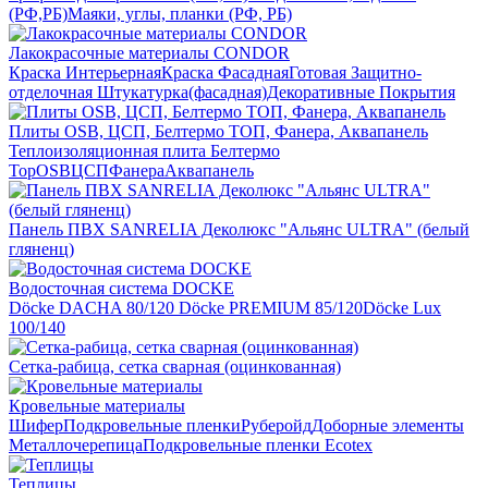
(РФ,РБ)
Маяки, углы, планки (РФ, РБ)
Лакокрасочные материалы CONDOR
Краска Интерьерная
Краска Фасадная
Готовая Защитно-
отделочная Штукатурка(фасадная)
Декоративные Покрытия
Плиты OSB, ЦСП, Белтермо ТОП, Фанера, Аквапанель
Теплоизоляционная плита Белтермо
Top
OSB
ЦСП
Фанера
Аквапанель
Панель ПВХ SANRELIA Деколюкс "Альянс ULTRA" (белый
гляненц)
Водосточная система DOCKE
Döсkе DACHA 80/120
Döcke PREMIUM 85/120
Döсkе Luх
100/140
Сетка-рабица, сетка сварная (оцинкованная)
Кровельные материалы
Шифер
Подкровельные пленки
Руберойд
Доборные элементы
Металлочерепица
Подкровельные пленки Ecotex
Теплицы