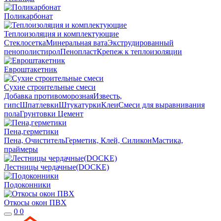
Поликарбонат
Теплоизоляция и комплектующие
Стеклосетка
Минеральная вата
Экструдированный
пенополистирол
Пенопласт
Крепеж к теплоизоляции
Евроштакетник
Сухие строительные смеси
Добавка противоморозная
Известь,
гипс
Шпатлевки
Штукатурки
Клеи
Смеси для выравнивания
пола
Грунтовки
Цемент
Пена,герметики
Пена, Очиститель
Герметик, Клей, Силикон
Мастика,
праймеры
Лестницы чердачные(DOCKE)
Подоконники
Откосы окон ПВХ
0
0