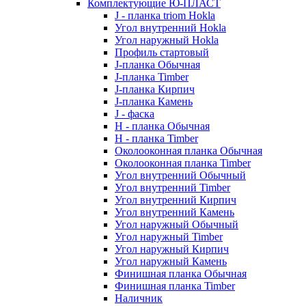
Комплектующие Ю-ПЛАСТ
J - планка triom Hokla
Угол внутренний Hokla
Угол наружный Hokla
Профиль стартовый
J-планка Обычная
J-планка Timber
J-планка Кирпич
J-планка Камень
J - фаска
Н - планка Обычная
Н - планка Timber
Околооконная планка Обычная
Околооконная планка Timber
Угол внутренний Обычный
Угол внутренний Timber
Угол внутренний Кирпич
Угол внутренний Камень
Угол наружный Обычный
Угол наружный Timber
Угол наружный Кирпич
Угол наружный Камень
Финишная планка Обычная
Финишная планка Timber
Наличник