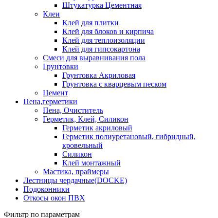
Штукатурка Цементная
Клеи
Клей для плитки
Клей для блоков и кирпича
Клей для теплоизоляции
Клей для гипсокартона
Смеси для выравнивания пола
Грунтовки
Грунтовка Акриловая
Грунтовка с кварцевым песком
Цемент
Пена,герметики
Пена, Очиститель
Герметик, Клей, Силикон
Герметик акриловый
Герметик полиуретановый, гибридный,
кровельный
Силикон
Клей монтажный
Мастика, праймеры
Лестницы чердачные(DOCKE)
Подоконники
Откосы окон ПВХ
Фильтр по параметрам