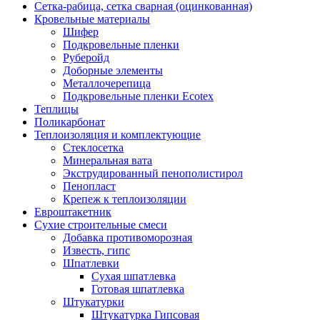
Сетка-рабица, сетка сварная (оцинкованная)
Кровельные материалы
Шифер
Подкровельные пленки
Руберойд
Доборные элементы
Металлочерепица
Подкровельные пленки Ecotex
Теплицы
Поликарбонат
Теплоизоляция и комплектующие
Стеклосетка
Минеральная вата
Экструдированный пенополистирол
Пенопласт
Крепеж к теплоизоляции
Евроштакетник
Сухие строительные смеси
Добавка противоморозная
Известь, гипс
Шпатлевки
Сухая шпатлевка
Готовая шпатлевка
Штукатурки
Штукатурка Гипсовая