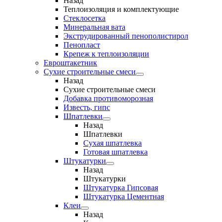
Назад
Теплоизоляция и комплектующие
Стеклосетка
Минеральная вата
Экструдированный пенополистирол
Пенопласт
Крепеж к теплоизоляции
Евроштакетник
Сухие строительные смеси
Назад
Сухие строительные смеси
Добавка противоморозная
Известь, гипс
Шпатлевки
Назад
Шпатлевки
Сухая шпатлевка
Готовая шпатлевка
Штукатурки
Назад
Штукатурки
Штукатурка Гипсовая
Штукатурка Цементная
Клеи
Назад