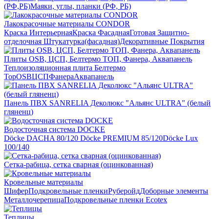
(РФ,РБ)
Маяки, углы, планки (РФ, РБ)
Лакокрасочные материалы CONDOR
Краска Интерьерная
Краска Фасадная
Готовая Защитно-
отделочная Штукатурка(фасадная)
Декоративные Покрытия
Плиты OSB, ЦСП, Белтермо ТОП, Фанера, Аквапанель
Теплоизоляционная плита Белтермо
Top
OSB
ЦСП
Фанера
Аквапанель
Панель ПВХ SANRELIA Деколюкс "Альянс ULTRA" (белый
гляненц)
Водосточная система DOCKE
Döсkе DACHA 80/120
Döcke PREMIUM 85/120
Döсkе Luх
100/140
Сетка-рабица, сетка сварная (оцинкованная)
Кровельные материалы
Шифер
Подкровельные пленки
Руберойд
Доборные элементы
Металлочерепица
Подкровельные пленки Ecotex
Теплицы