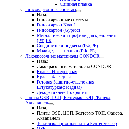
Сливная планка
Гипсокартонные системы
Назад
Гипсокартонные системы
Гипсокартон Knauf
Гипсокартон (Gyproc)
Металлический профиль для крепления
(РФ,РБ)
Соединители,подвесы (РФ,РБ)
Маяки, углы, планки (РФ, РБ)
Лакокрасочные материалы CONDOR
Назад
Лакокрасочные материалы CONDOR
Краска Интерьерная
Краска Фасадная
Готовая Защитно-отделочная
Штукатурка(фасадная)
Декоративные Покрытия
Плиты OSB, ЦСП, Белтермо ТОП, Фанера,
Аквапанель
Назад
Плиты OSB, ЦСП, Белтермо ТОП, Фанера,
Аквапанель
Теплоизоляционная плита Белтермо Top
OSB