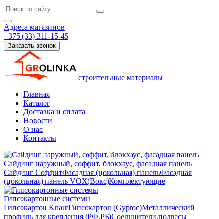
Адреса магазинов
+375 (33) 311-15-45
Заказать звонок
строительные материалы
Главная
Каталог
Доставка и оплата
Новости
О нас
Контакты
Сайдинг наружный, соффит, блокхаус, фасадная панель
Сайдинг
Соффит
Фасадная (цокольная) панель
Фасадная
(цокольная) панель VOX(Вокс)
Комплектующие
Гипсокартонные системы
Гипсокартон Knauf
Гипсокартон (Gyproc)
Металлический
профиль для крепления (РФ,РБ)
Соединители,подвесы