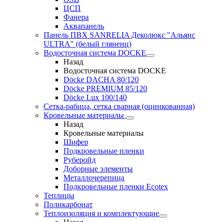
ЦСП
Фанера
Аквапанель
Панель ПВХ SANRELIA Деколюкс "Альянс
ULTRA" (белый гляненц)
Водосточная система DOCKE
Назад
Водосточная система DOCKE
Döсkе DACHA 80/120
Döcke PREMIUM 85/120
Döсkе Luх 100/140
Сетка-рабица, сетка сварная (оцинкованная)
Кровельные материалы
Назад
Кровельные материалы
Шифер
Подкровельные пленки
Руберойд
Доборные элементы
Металлочерепица
Подкровельные пленки Ecotex
Теплицы
Поликарбонат
Теплоизоляция и комплектующие