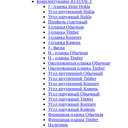
Комплектующие Ю-ПЛАСТ
J - планка triom Hokla
Угол внутренний Hokla
Угол наружный Hokla
Профиль стартовый
J-планка Обычная
J-планка Timber
J-планка Кирпич
J-планка Камень
J - фаска
Н - планка Обычная
Н - планка Timber
Околооконная планка Обычная
Околооконная планка Timber
Угол внутренний Обычный
Угол внутренний Timber
Угол внутренний Кирпич
Угол внутренний Камень
Угол наружный Обычный
Угол наружный Timber
Угол наружный Кирпич
Угол наружный Камень
Финишная планка Обычная
Финишная планка Timber
Наличник