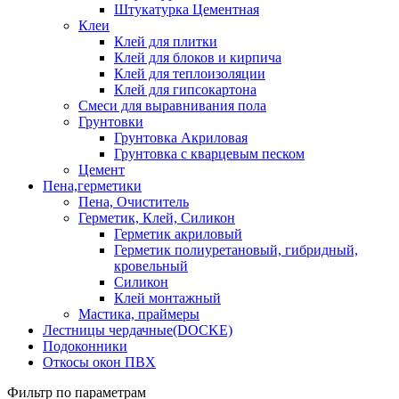
Штукатурка Цементная
Клеи
Клей для плитки
Клей для блоков и кирпича
Клей для теплоизоляции
Клей для гипсокартона
Смеси для выравнивания пола
Грунтовки
Грунтовка Акриловая
Грунтовка с кварцевым песком
Цемент
Пена,герметики
Пена, Очиститель
Герметик, Клей, Силикон
Герметик акриловый
Герметик полиуретановый, гибридный,
кровельный
Силикон
Клей монтажный
Мастика, праймеры
Лестницы чердачные(DOCKE)
Подоконники
Откосы окон ПВХ
Фильтр по параметрам