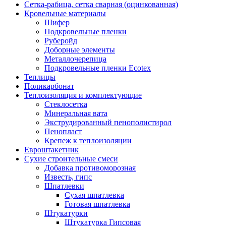
Сетка-рабица, сетка сварная (оцинкованная)
Кровельные материалы
Шифер
Подкровельные пленки
Руберойд
Доборные элементы
Металлочерепица
Подкровельные пленки Ecotex
Теплицы
Поликарбонат
Теплоизоляция и комплектующие
Стеклосетка
Минеральная вата
Экструдированный пенополистирол
Пенопласт
Крепеж к теплоизоляции
Евроштакетник
Сухие строительные смеси
Добавка противоморозная
Известь, гипс
Шпатлевки
Сухая шпатлевка
Готовая шпатлевка
Штукатурки
Штукатурка Гипсовая