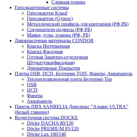
Сливная планка
Гипсокартонные системы
Гипсокартон Knauf
Гипсокартон (Gyproc)
Металлический профиль для крепления (РФ,РБ)
Соединители,подвесы (РФ,РБ)
Маяки, углы, планки (РФ, РБ)
Лакокрасочные материалы CONDOR
Краска Интерьерная
Краска Фасадная
Готовая Защитно-отделочная
Штукатурка(фасадная)
Декоративные Покрытия
Плиты OSB, ЦСП, Белтермо ТОП, Фанера, Аквапанель
Теплоизоляционная плита Белтермо Top
OSB
ЦСП
Фанера
Аквапанель
Панель ПВХ SANRELIA Деколюкс "Альянс ULTRA"
(белый гляненц)
Водосточная система DOCKE
Döсkе DACHA 80/120
Döcke PREMIUM 85/120
Döсkе Luх 100/140