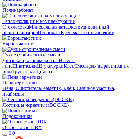
Поликарбонат
Теплоизоляция и комплектующие
Стеклосетка
Минеральная вата
Экструдированный
пенополистирол
Пенопласт
Крепеж к теплоизоляции
Евроштакетник
Сухие строительные смеси
Добавка противоморозная
Известь,
гипс
Шпатлевки
Штукатурки
Клеи
Смеси для выравнивания
пола
Грунтовки
Цемент
Пена,герметики
Пена, Очиститель
Герметик, Клей, Силикон
Мастика,
праймеры
Лестницы чердачные(DOCKE)
Подоконники
Откосы окон ПВХ
0
0