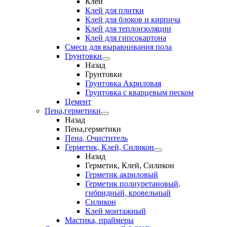
Клеи
Клей для плитки
Клей для блоков и кирпича
Клей для теплоизоляции
Клей для гипсокартона
Смеси для выравнивания пола
Грунтовки
Назад
Грунтовки
Грунтовка Акриловая
Грунтовка с кварцевым песком
Цемент
Пена,герметики
Назад
Пена,герметики
Пена, Очиститель
Герметик, Клей, Силикон
Назад
Герметик, Клей, Силикон
Герметик акриловый
Герметик полиуретановый,
гибридный, кровельный
Силикон
Клей монтажный
Мастика, праймеры