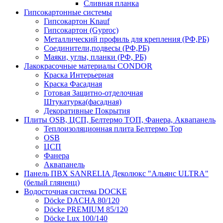
Сливная планка
Гипсокартонные системы
Гипсокартон Knauf
Гипсокартон (Gyproc)
Металлический профиль для крепления (РФ,РБ)
Соединители,подвесы (РФ,РБ)
Маяки, углы, планки (РФ, РБ)
Лакокрасочные материалы CONDOR
Краска Интерьерная
Краска Фасадная
Готовая Защитно-отделочная
Штукатурка(фасадная)
Декоративные Покрытия
Плиты OSB, ЦСП, Белтермо ТОП, Фанера, Аквапанель
Теплоизоляционная плита Белтермо Top
OSB
ЦСП
Фанера
Аквапанель
Панель ПВХ SANRELIA Деколюкс "Альянс ULTRA"
(белый гляненц)
Водосточная система DOCKE
Döсkе DACHA 80/120
Döcke PREMIUM 85/120
Döсkе Luх 100/140