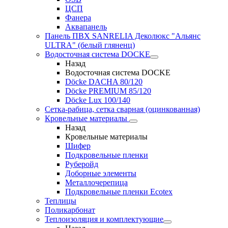
ЦСП
Фанера
Аквапанель
Панель ПВХ SANRELIA Деколюкс "Альянс
ULTRA" (белый гляненц)
Водосточная система DOCKE
Назад
Водосточная система DOCKE
Döсkе DACHA 80/120
Döcke PREMIUM 85/120
Döсkе Luх 100/140
Сетка-рабица, сетка сварная (оцинкованная)
Кровельные материалы
Назад
Кровельные материалы
Шифер
Подкровельные пленки
Руберойд
Доборные элементы
Металлочерепица
Подкровельные пленки Ecotex
Теплицы
Поликарбонат
Теплоизоляция и комплектующие