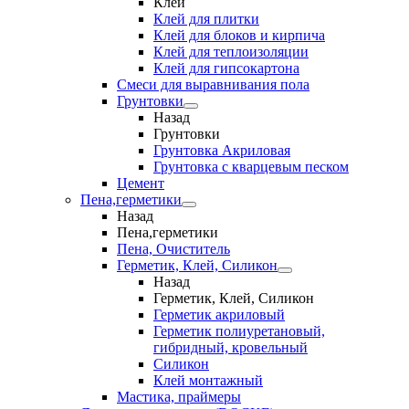
Клеи
Клей для плитки
Клей для блоков и кирпича
Клей для теплоизоляции
Клей для гипсокартона
Смеси для выравнивания пола
Грунтовки
Назад
Грунтовки
Грунтовка Акриловая
Грунтовка с кварцевым песком
Цемент
Пена,герметики
Назад
Пена,герметики
Пена, Очиститель
Герметик, Клей, Силикон
Назад
Герметик, Клей, Силикон
Герметик акриловый
Герметик полиуретановый,
гибридный, кровельный
Силикон
Клей монтажный
Мастика, праймеры