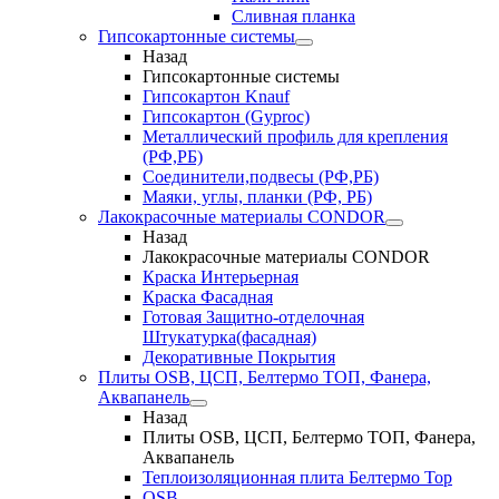
Сливная планка
Гипсокартонные системы
Назад
Гипсокартонные системы
Гипсокартон Knauf
Гипсокартон (Gyproc)
Металлический профиль для крепления
(РФ,РБ)
Соединители,подвесы (РФ,РБ)
Маяки, углы, планки (РФ, РБ)
Лакокрасочные материалы CONDOR
Назад
Лакокрасочные материалы CONDOR
Краска Интерьерная
Краска Фасадная
Готовая Защитно-отделочная
Штукатурка(фасадная)
Декоративные Покрытия
Плиты OSB, ЦСП, Белтермо ТОП, Фанера,
Аквапанель
Назад
Плиты OSB, ЦСП, Белтермо ТОП, Фанера,
Аквапанель
Теплоизоляционная плита Белтермо Top
OSB