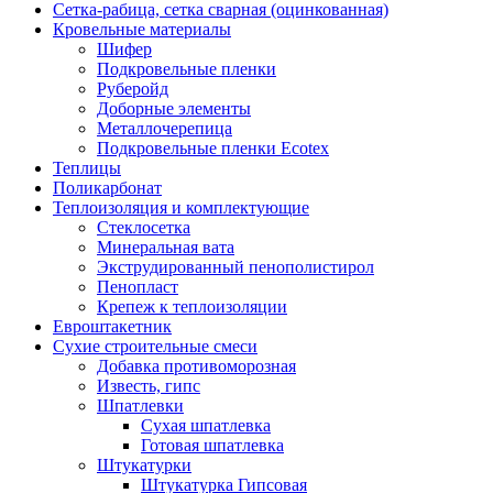
Сетка-рабица, сетка сварная (оцинкованная)
Кровельные материалы
Шифер
Подкровельные пленки
Руберойд
Доборные элементы
Металлочерепица
Подкровельные пленки Ecotex
Теплицы
Поликарбонат
Теплоизоляция и комплектующие
Стеклосетка
Минеральная вата
Экструдированный пенополистирол
Пенопласт
Крепеж к теплоизоляции
Евроштакетник
Сухие строительные смеси
Добавка противоморозная
Известь, гипс
Шпатлевки
Сухая шпатлевка
Готовая шпатлевка
Штукатурки
Штукатурка Гипсовая