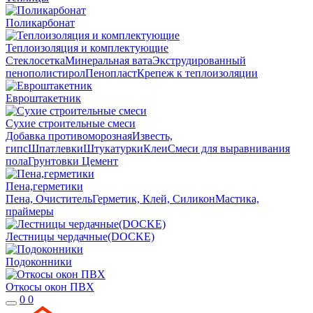
Поликарбонат
Теплоизоляция и комплектующие
Стеклосетка
Минеральная вата
Экструдированный
пенополистирол
Пенопласт
Крепеж к теплоизоляции
Евроштакетник
Сухие строительные смеси
Добавка противоморозная
Известь,
гипс
Шпатлевки
Штукатурки
Клеи
Смеси для выравнивания
пола
Грунтовки
Цемент
Пена,герметики
Пена, Очиститель
Герметик, Клей, Силикон
Мастика,
праймеры
Лестницы чердачные(DOCKE)
Подоконники
Откосы окон ПВХ
0
0