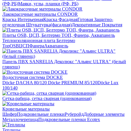
(РФ,РБ)
Маяки, углы, планки (РФ, РБ)
Лакокрасочные материалы CONDOR
Краска Интерьерная
Краска Фасадная
Готовая Защитно-
отделочная Штукатурка(фасадная)
Декоративные Покрытия
Плиты OSB, ЦСП, Белтермо ТОП, Фанера, Аквапанель
Теплоизоляционная плита Белтермо
Top
OSB
ЦСП
Фанера
Аквапанель
Панель ПВХ SANRELIA Деколюкс "Альянс ULTRA" (белый
гляненц)
Водосточная система DOCKE
Döсkе DACHA 80/120
Döcke PREMIUM 85/120
Döсkе Luх
100/140
Сетка-рабица, сетка сварная (оцинкованная)
Кровельные материалы
Шифер
Подкровельные пленки
Руберойд
Доборные элементы
Металлочерепица
Подкровельные пленки Ecotex
Теплицы