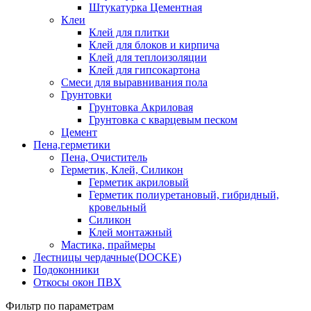
Штукатурка Цементная
Клеи
Клей для плитки
Клей для блоков и кирпича
Клей для теплоизоляции
Клей для гипсокартона
Смеси для выравнивания пола
Грунтовки
Грунтовка Акриловая
Грунтовка с кварцевым песком
Цемент
Пена,герметики
Пена, Очиститель
Герметик, Клей, Силикон
Герметик акриловый
Герметик полиуретановый, гибридный,
кровельный
Силикон
Клей монтажный
Мастика, праймеры
Лестницы чердачные(DOCKE)
Подоконники
Откосы окон ПВХ
Фильтр по параметрам