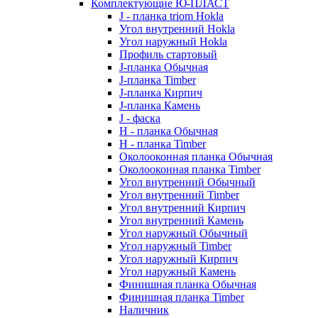
Комплектующие Ю-ПЛАСТ
J - планка triom Hokla
Угол внутренний Hokla
Угол наружный Hokla
Профиль стартовый
J-планка Обычная
J-планка Timber
J-планка Кирпич
J-планка Камень
J - фаска
Н - планка Обычная
Н - планка Timber
Околооконная планка Обычная
Околооконная планка Timber
Угол внутренний Обычный
Угол внутренний Timber
Угол внутренний Кирпич
Угол внутренний Камень
Угол наружный Обычный
Угол наружный Timber
Угол наружный Кирпич
Угол наружный Камень
Финишная планка Обычная
Финишная планка Timber
Наличник