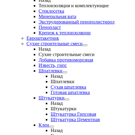
Назад
Теплоизоляция и комплектующие
Стеклосетка
Минеральная вата
Экструдированный пенополистирол
Пенопласт
Крепеж к теплоизоляции
Евроштакетник
Сухие строительные смеси
Назад
Сухие строительные смеси
Добавка противоморозная
Известь, гипс
Шпатлевки
Назад
Шпатлевки
Сухая шпатлевка
Готовая шпатлевка
Штукатурки
Назад
Штукатурки
Штукатурка Гипсовая
Штукатурка Цементная
Клеи
Назад