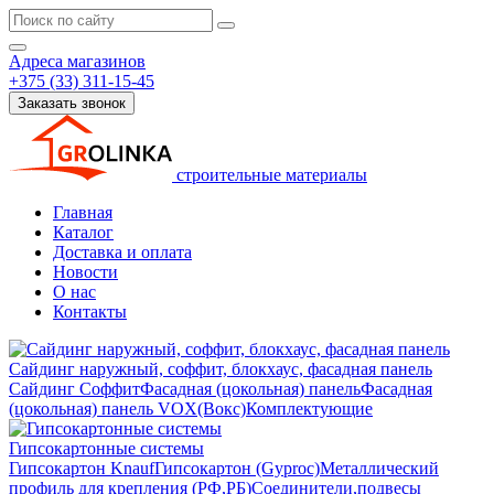
Адреса магазинов
+375 (33) 311-15-45
Заказать звонок
строительные материалы
Главная
Каталог
Доставка и оплата
Новости
О нас
Контакты
Сайдинг наружный, соффит, блокхаус, фасадная панель
Сайдинг
Соффит
Фасадная (цокольная) панель
Фасадная
(цокольная) панель VOX(Вокс)
Комплектующие
Гипсокартонные системы
Гипсокартон Knauf
Гипсокартон (Gyproc)
Металлический
профиль для крепления (РФ,РБ)
Соединители,подвесы