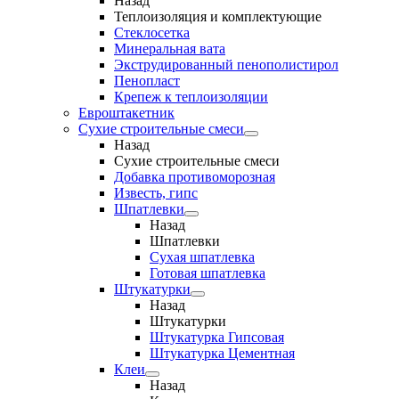
Назад
Теплоизоляция и комплектующие
Стеклосетка
Минеральная вата
Экструдированный пенополистирол
Пенопласт
Крепеж к теплоизоляции
Евроштакетник
Сухие строительные смеси
Назад
Сухие строительные смеси
Добавка противоморозная
Известь, гипс
Шпатлевки
Назад
Шпатлевки
Сухая шпатлевка
Готовая шпатлевка
Штукатурки
Назад
Штукатурки
Штукатурка Гипсовая
Штукатурка Цементная
Клеи
Назад