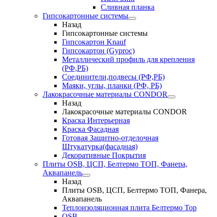
Сливная планка
Гипсокартонные системы
Назад
Гипсокартонные системы
Гипсокартон Knauf
Гипсокартон (Gyproc)
Металлический профиль для крепления
(РФ,РБ)
Соединители,подвесы (РФ,РБ)
Маяки, углы, планки (РФ, РБ)
Лакокрасочные материалы CONDOR
Назад
Лакокрасочные материалы CONDOR
Краска Интерьерная
Краска Фасадная
Готовая Защитно-отделочная
Штукатурка(фасадная)
Декоративные Покрытия
Плиты OSB, ЦСП, Белтермо ТОП, Фанера,
Аквапанель
Назад
Плиты OSB, ЦСП, Белтермо ТОП, Фанера,
Аквапанель
Теплоизоляционная плита Белтермо Top
OSB