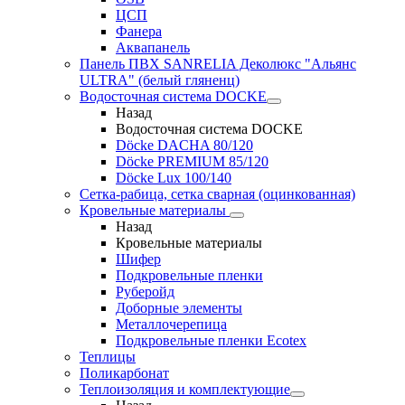
ЦСП
Фанера
Аквапанель
Панель ПВХ SANRELIA Деколюкс "Альянс
ULTRA" (белый гляненц)
Водосточная система DOCKE
Назад
Водосточная система DOCKE
Döсkе DACHA 80/120
Döcke PREMIUM 85/120
Döсkе Luх 100/140
Сетка-рабица, сетка сварная (оцинкованная)
Кровельные материалы
Назад
Кровельные материалы
Шифер
Подкровельные пленки
Руберойд
Доборные элементы
Металлочерепица
Подкровельные пленки Ecotex
Теплицы
Поликарбонат
Теплоизоляция и комплектующие