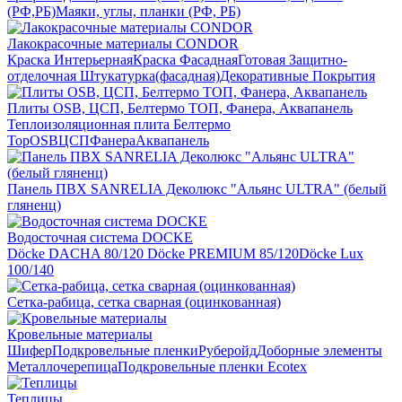
(РФ,РБ)
Маяки, углы, планки (РФ, РБ)
Лакокрасочные материалы CONDOR
Краска Интерьерная
Краска Фасадная
Готовая Защитно-
отделочная Штукатурка(фасадная)
Декоративные Покрытия
Плиты OSB, ЦСП, Белтермо ТОП, Фанера, Аквапанель
Теплоизоляционная плита Белтермо
Top
OSB
ЦСП
Фанера
Аквапанель
Панель ПВХ SANRELIA Деколюкс "Альянс ULTRA" (белый
гляненц)
Водосточная система DOCKE
Döсkе DACHA 80/120
Döcke PREMIUM 85/120
Döсkе Luх
100/140
Сетка-рабица, сетка сварная (оцинкованная)
Кровельные материалы
Шифер
Подкровельные пленки
Руберойд
Доборные элементы
Металлочерепица
Подкровельные пленки Ecotex
Теплицы