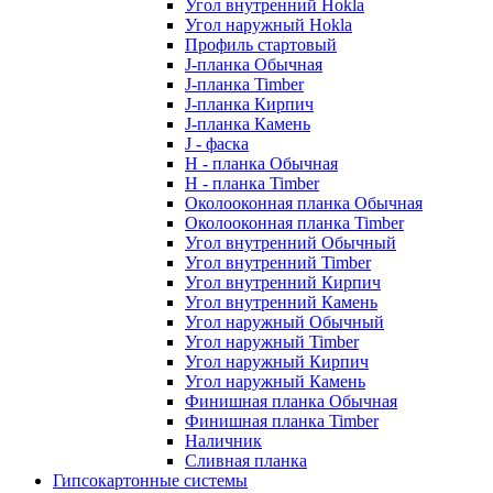
Угол внутренний Hokla
Угол наружный Hokla
Профиль стартовый
J-планка Обычная
J-планка Timber
J-планка Кирпич
J-планка Камень
J - фаска
Н - планка Обычная
Н - планка Timber
Околооконная планка Обычная
Околооконная планка Timber
Угол внутренний Обычный
Угол внутренний Timber
Угол внутренний Кирпич
Угол внутренний Камень
Угол наружный Обычный
Угол наружный Timber
Угол наружный Кирпич
Угол наружный Камень
Финишная планка Обычная
Финишная планка Timber
Наличник
Сливная планка
Гипсокартонные системы