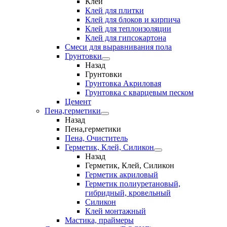
Клеи
Клей для плитки
Клей для блоков и кирпича
Клей для теплоизоляции
Клей для гипсокартона
Смеси для выравнивания пола
Грунтовки
Назад
Грунтовки
Грунтовка Акриловая
Грунтовка с кварцевым песком
Цемент
Пена,герметики
Назад
Пена,герметики
Пена, Очиститель
Герметик, Клей, Силикон
Назад
Герметик, Клей, Силикон
Герметик акриловый
Герметик полиуретановый,
гибридный, кровельный
Силикон
Клей монтажный
Мастика, праймеры