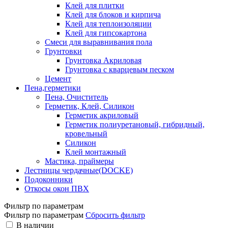
Клей для плитки
Клей для блоков и кирпича
Клей для теплоизоляции
Клей для гипсокартона
Смеси для выравнивания пола
Грунтовки
Грунтовка Акриловая
Грунтовка с кварцевым песком
Цемент
Пена,герметики
Пена, Очиститель
Герметик, Клей, Силикон
Герметик акриловый
Герметик полиуретановый, гибридный,
кровельный
Силикон
Клей монтажный
Мастика, праймеры
Лестницы чердачные(DOCKE)
Подоконники
Откосы окон ПВХ
Фильтр по параметрам
Фильтр по параметрам
Сбросить фильтр
В наличии