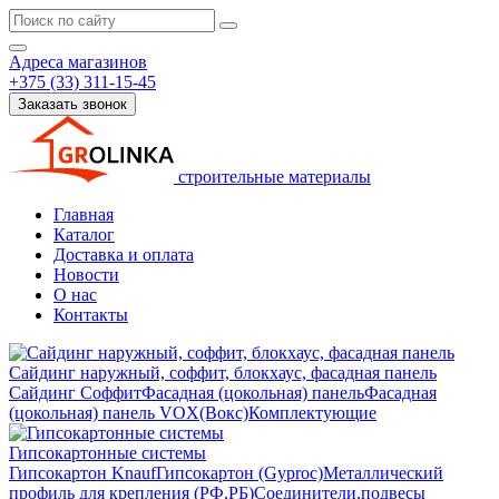
Адреса магазинов
+375 (33) 311-15-45
Заказать звонок
строительные материалы
Главная
Каталог
Доставка и оплата
Новости
О нас
Контакты
Сайдинг наружный, соффит, блокхаус, фасадная панель
Сайдинг
Соффит
Фасадная (цокольная) панель
Фасадная
(цокольная) панель VOX(Вокс)
Комплектующие
Гипсокартонные системы
Гипсокартон Knauf
Гипсокартон (Gyproc)
Металлический
профиль для крепления (РФ,РБ)
Соединители,подвесы