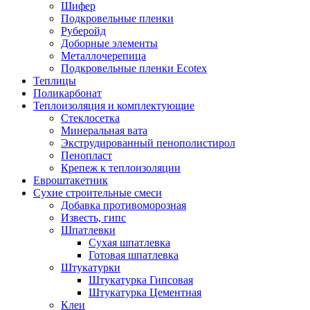
Шифер
Подкровельные пленки
Руберойд
Доборные элементы
Металлочерепица
Подкровельные пленки Ecotex
Теплицы
Поликарбонат
Теплоизоляция и комплектующие
Стеклосетка
Минеральная вата
Экструдированный пенополистирол
Пенопласт
Крепеж к теплоизоляции
Евроштакетник
Сухие строительные смеси
Добавка противоморозная
Известь, гипс
Шпатлевки
Сухая шпатлевка
Готовая шпатлевка
Штукатурки
Штукатурка Гипсовая
Штукатурка Цементная
Клеи