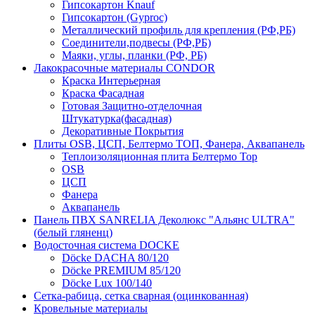
Гипсокартон Knauf
Гипсокартон (Gyproc)
Металлический профиль для крепления (РФ,РБ)
Соединители,подвесы (РФ,РБ)
Маяки, углы, планки (РФ, РБ)
Лакокрасочные материалы CONDOR
Краска Интерьерная
Краска Фасадная
Готовая Защитно-отделочная
Штукатурка(фасадная)
Декоративные Покрытия
Плиты OSB, ЦСП, Белтермо ТОП, Фанера, Аквапанель
Теплоизоляционная плита Белтермо Top
OSB
ЦСП
Фанера
Аквапанель
Панель ПВХ SANRELIA Деколюкс "Альянс ULTRA"
(белый гляненц)
Водосточная система DOCKE
Döсkе DACHA 80/120
Döcke PREMIUM 85/120
Döсkе Luх 100/140
Сетка-рабица, сетка сварная (оцинкованная)
Кровельные материалы