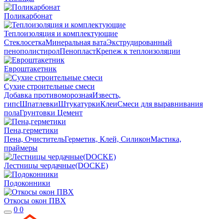
Поликарбонат
Теплоизоляция и комплектующие
Стеклосетка
Минеральная вата
Экструдированный
пенополистирол
Пенопласт
Крепеж к теплоизоляции
Евроштакетник
Сухие строительные смеси
Добавка противоморозная
Известь,
гипс
Шпатлевки
Штукатурки
Клеи
Смеси для выравнивания
пола
Грунтовки
Цемент
Пена,герметики
Пена, Очиститель
Герметик, Клей, Силикон
Мастика,
праймеры
Лестницы чердачные(DOCKE)
Подоконники
Откосы окон ПВХ
0
0