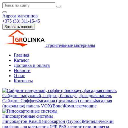
Адреса магазинов
+375 (33) 311-15-45
Заказать звонок
строительные материалы
Главная
Каталог
Доставка и оплата
Новости
О нас
Контакты
Сайдинг наружный, соффит, блокхаус, фасадная панель
Сайдинг
Соффит
Фасадная (цокольная) панель
Фасадная
(цокольная) панель VOX(Вокс)
Комплектующие
Гипсокартонные системы
Гипсокартон Knauf
Гипсокартон (Gyproc)
Металлический
профиль для крепления (РФ,РБ)
Соединители,подвесы