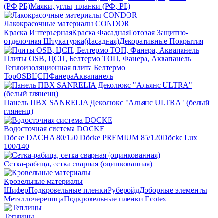
(РФ,РБ)
Маяки, углы, планки (РФ, РБ)
Лакокрасочные материалы CONDOR
Краска Интерьерная
Краска Фасадная
Готовая Защитно-
отделочная Штукатурка(фасадная)
Декоративные Покрытия
Плиты OSB, ЦСП, Белтермо ТОП, Фанера, Аквапанель
Теплоизоляционная плита Белтермо
Top
OSB
ЦСП
Фанера
Аквапанель
Панель ПВХ SANRELIA Деколюкс "Альянс ULTRA" (белый
гляненц)
Водосточная система DOCKE
Döсkе DACHA 80/120
Döcke PREMIUM 85/120
Döсkе Luх
100/140
Сетка-рабица, сетка сварная (оцинкованная)
Кровельные материалы
Шифер
Подкровельные пленки
Руберойд
Доборные элементы
Металлочерепица
Подкровельные пленки Ecotex
Теплицы