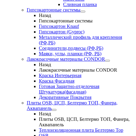
Сливная планка
Гипсокартонные системы
Назад
Гипсокартонные системы
Гипсокартон Knauf
Гипсокартон (Gyproc)
Металлический профиль для крепления
(РФ,РБ)
Соединители,подвесы (РФ,РБ)
Маяки, углы, планки (РФ, РБ)
Лакокрасочные материалы CONDOR
Назад
Лакокрасочные материалы CONDOR
Краска Интерьерная
Краска Фасадная
Готовая Защитно-отделочная
Штукатурка(фасадная)
Декоративные Покрытия
Плиты OSB, ЦСП, Белтермо ТОП, Фанера,
Аквапанель
Назад
Плиты OSB, ЦСП, Белтермо ТОП, Фанера,
Аквапанель
Теплоизоляционная плита Белтермо Top
OSB