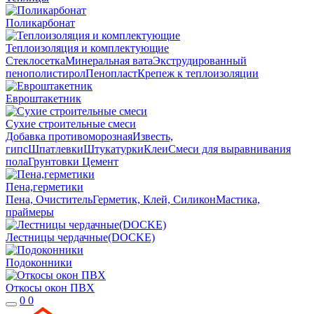
Поликарбонат
Теплоизоляция и комплектующие
Стеклосетка
Минеральная вата
Экструдированный
пенополистирол
Пенопласт
Крепеж к теплоизоляции
Евроштакетник
Сухие строительные смеси
Добавка противоморозная
Известь,
гипс
Шпатлевки
Штукатурки
Клеи
Смеси для выравнивания
пола
Грунтовки
Цемент
Пена,герметики
Пена, Очиститель
Герметик, Клей, Силикон
Мастика,
праймеры
Лестницы чердачные(DOCKE)
Подоконники
Откосы окон ПВХ
0
0