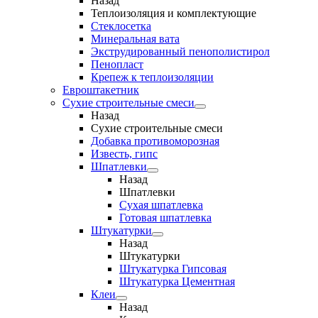
Назад
Теплоизоляция и комплектующие
Стеклосетка
Минеральная вата
Экструдированный пенополистирол
Пенопласт
Крепеж к теплоизоляции
Евроштакетник
Сухие строительные смеси
Назад
Сухие строительные смеси
Добавка противоморозная
Известь, гипс
Шпатлевки
Назад
Шпатлевки
Сухая шпатлевка
Готовая шпатлевка
Штукатурки
Назад
Штукатурки
Штукатурка Гипсовая
Штукатурка Цементная
Клеи
Назад