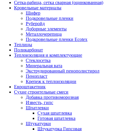
Сетка-рабица, сетка сварная (оцинкованная)
Кровельные материалы
Шифер
Подкровельные пленки
Руберойд
Доборные элементы
Металлочерепица
Подкровельные пленки Ecotex
Теплицы
Поликарбонат
Теплоизоляция и комплектующие
Стеклосетка
Минеральная вата
Экструдированный пенополистирол
Пенопласт
Крепеж к теплоизоляции
Евроштакетник
Сухие строительные смеси
Добавка противоморозная
Известь, гипс
Шпатлевки
Сухая шпатлевка
Готовая шпатлевка
Штукатурки
Штукатурка Гипсовая