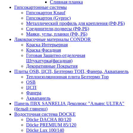
Сливная планка
Гипсокартонные системы
Гипсокартон Knauf
Гипсокартон (Gyproc)
Металлический профиль для крепления (РФ,РБ)
Соединители,подвесы (РФ,РБ)
Маяки, углы, планки (РФ, РБ)
Лакокрасочные материалы CONDOR
Краска Интерьерная
Краска Фасадная
Готовая Защитно-отделочная
Штукатурка(фасадная)
Декоративные Покрытия
Плиты OSB, ЦСП, Белтермо ТОП, Фанера, Аквапанель
Теплоизоляционная плита Белтермо Top
OSB
ЦСП
Фанера
Аквапанель
Панель ПВХ SANRELIA Деколюкс "Альянс ULTRA"
(белый гляненц)
Водосточная система DOCKE
Döсkе DACHA 80/120
Döcke PREMIUM 85/120
Döсkе Luх 100/140