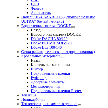
ЦСП
Фанера
Аквапанель
Панель ПВХ SANRELIA Деколюкс "Альянс
ULTRA" (белый гляненц)
Водосточная система DOCKE
Назад
Водосточная система DOCKE
Döсkе DACHA 80/120
Döcke PREMIUM 85/120
Döсkе Luх 100/140
Сетка-рабица, сетка сварная (оцинкованная)
Кровельные материалы
Назад
Кровельные материалы
Шифер
Подкровельные пленки
Руберойд
Доборные элементы
Металлочерепица
Подкровельные пленки Ecotex
Теплицы
Поликарбонат
Теплоизоляция и комплектующие