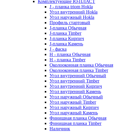
Комплектующие Ю-ПЛАСТ
J - планка triom Hokla
Угол внутренний Hokla
Угол наружный Hokla
Профиль стартовый
J-планка Обычная
J-планка Timber
J-планка Кирпич
J-планка Камень
J - фаска
Н - планка Обычная
Н - планка Timber
Околооконная планка Обычная
Околооконная планка Timber
Угол внутренний Обычный
Угол внутренний Timber
Угол внутренний Кирпич
Угол внутренний Камень
Угол наружный Обычный
Угол наружный Timber
Угол наружный Кирпич
Угол наружный Камень
Финишная планка Обычная
Финишная планка Timber
Наличник