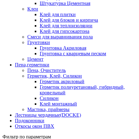
Штукатурка Цементная
Клеи
Клей для плитки
Клей для блоков и кирпича
Клей для теплоизоляции
Клей для гипсокартона
Смеси для выравнивания пола
Грунтовки
Грунтовка Акриловая
Грунтовка с кварцевым песком
Цемент
Пена,герметики
Пена, Очиститель
Герметик, Клей, Силикон
Герметик акриловый
Герметик полиуретановый, гибридный,
кровельный
Силикон
Клей монтажный
Мастика, праймеры
Лестницы чердачные(DOCKE)
Подоконники
Откосы окон ПВХ
Фильтр по параметрам