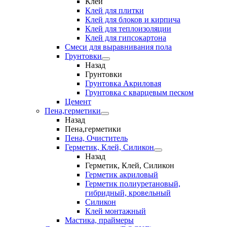
Клеи
Клей для плитки
Клей для блоков и кирпича
Клей для теплоизоляции
Клей для гипсокартона
Смеси для выравнивания пола
Грунтовки
Назад
Грунтовки
Грунтовка Акриловая
Грунтовка с кварцевым песком
Цемент
Пена,герметики
Назад
Пена,герметики
Пена, Очиститель
Герметик, Клей, Силикон
Назад
Герметик, Клей, Силикон
Герметик акриловый
Герметик полиуретановый,
гибридный, кровельный
Силикон
Клей монтажный
Мастика, праймеры