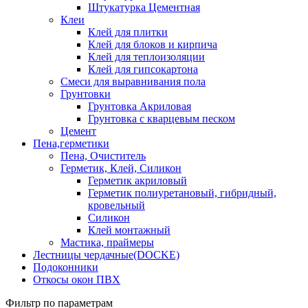
Штукатурка Цементная
Клеи
Клей для плитки
Клей для блоков и кирпича
Клей для теплоизоляции
Клей для гипсокартона
Смеси для выравнивания пола
Грунтовки
Грунтовка Акриловая
Грунтовка с кварцевым песком
Цемент
Пена,герметики
Пена, Очиститель
Герметик, Клей, Силикон
Герметик акриловый
Герметик полиуретановый, гибридный,
кровельный
Силикон
Клей монтажный
Мастика, праймеры
Лестницы чердачные(DOCKE)
Подоконники
Откосы окон ПВХ
Фильтр по параметрам