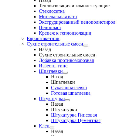
Назад
Теплоизоляция и комплектующие
Стеклосетка
Минеральная вата
Экструдированный пенополистирол
Пенопласт
Крепеж к теплоизоляции
Евроштакетник
Сухие строительные смеси
Назад
Сухие строительные смеси
Добавка противоморозная
Известь, гипс
Шпатлевки
Назад
Шпатлевки
Сухая шпатлевка
Готовая шпатлевка
Штукатурки
Назад
Штукатурки
Штукатурка Гипсовая
Штукатурка Цементная
Клеи
Назад