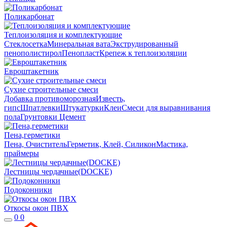
Поликарбонат
Теплоизоляция и комплектующие
Стеклосетка
Минеральная вата
Экструдированный
пенополистирол
Пенопласт
Крепеж к теплоизоляции
Евроштакетник
Сухие строительные смеси
Добавка противоморозная
Известь,
гипс
Шпатлевки
Штукатурки
Клеи
Смеси для выравнивания
пола
Грунтовки
Цемент
Пена,герметики
Пена, Очиститель
Герметик, Клей, Силикон
Мастика,
праймеры
Лестницы чердачные(DOCKE)
Подоконники
Откосы окон ПВХ
0
0