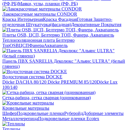
(РФ,РБ)
Маяки, углы, планки (РФ, РБ)
Лакокрасочные материалы CONDOR
Краска Интерьерная
Краска Фасадная
Готовая Защитно-
отделочная Штукатурка(фасадная)
Декоративные Покрытия
Плиты OSB, ЦСП, Белтермо ТОП, Фанера, Аквапанель
Теплоизоляционная плита Белтермо
Top
OSB
ЦСП
Фанера
Аквапанель
Панель ПВХ SANRELIA Деколюкс "Альянс ULTRA" (белый
гляненц)
Водосточная система DOCKE
Döсkе DACHA 80/120
Döcke PREMIUM 85/120
Döсkе Luх
100/140
Сетка-рабица, сетка сварная (оцинкованная)
Кровельные материалы
Шифер
Подкровельные пленки
Руберойд
Доборные элементы
Металлочерепица
Подкровельные пленки Ecotex
Теплицы