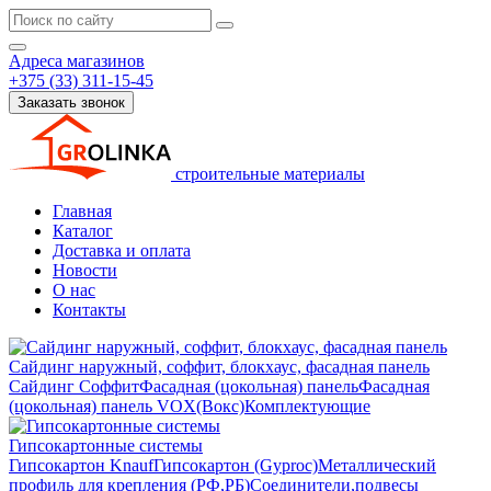
Адреса магазинов
+375 (33) 311-15-45
Заказать звонок
строительные материалы
Главная
Каталог
Доставка и оплата
Новости
О нас
Контакты
Сайдинг наружный, соффит, блокхаус, фасадная панель
Сайдинг
Соффит
Фасадная (цокольная) панель
Фасадная
(цокольная) панель VOX(Вокс)
Комплектующие
Гипсокартонные системы
Гипсокартон Knauf
Гипсокартон (Gyproc)
Металлический
профиль для крепления (РФ,РБ)
Соединители,подвесы