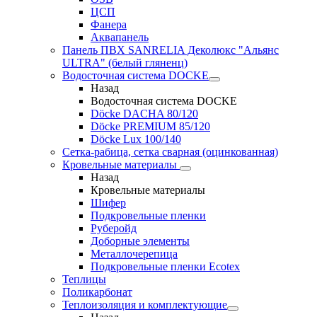
ЦСП
Фанера
Аквапанель
Панель ПВХ SANRELIA Деколюкс "Альянс
ULTRA" (белый гляненц)
Водосточная система DOCKE
Назад
Водосточная система DOCKE
Döсkе DACHA 80/120
Döcke PREMIUM 85/120
Döсkе Luх 100/140
Сетка-рабица, сетка сварная (оцинкованная)
Кровельные материалы
Назад
Кровельные материалы
Шифер
Подкровельные пленки
Руберойд
Доборные элементы
Металлочерепица
Подкровельные пленки Ecotex
Теплицы
Поликарбонат
Теплоизоляция и комплектующие