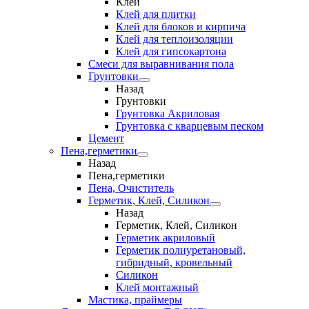
Клеи
Клей для плитки
Клей для блоков и кирпича
Клей для теплоизоляции
Клей для гипсокартона
Смеси для выравнивания пола
Грунтовки
Назад
Грунтовки
Грунтовка Акриловая
Грунтовка с кварцевым песком
Цемент
Пена,герметики
Назад
Пена,герметики
Пена, Очиститель
Герметик, Клей, Силикон
Назад
Герметик, Клей, Силикон
Герметик акриловый
Герметик полиуретановый,
гибридный, кровельный
Силикон
Клей монтажный
Мастика, праймеры