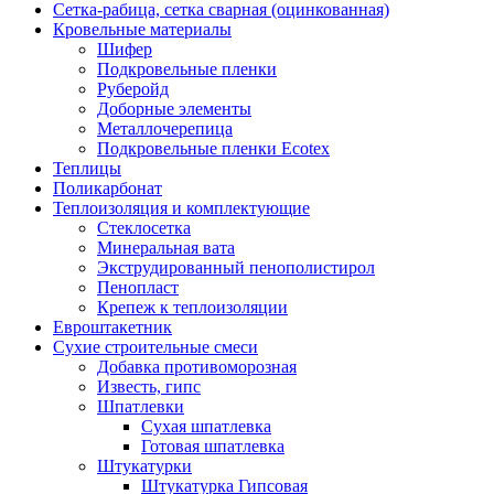
Сетка-рабица, сетка сварная (оцинкованная)
Кровельные материалы
Шифер
Подкровельные пленки
Руберойд
Доборные элементы
Металлочерепица
Подкровельные пленки Ecotex
Теплицы
Поликарбонат
Теплоизоляция и комплектующие
Стеклосетка
Минеральная вата
Экструдированный пенополистирол
Пенопласт
Крепеж к теплоизоляции
Евроштакетник
Сухие строительные смеси
Добавка противоморозная
Известь, гипс
Шпатлевки
Сухая шпатлевка
Готовая шпатлевка
Штукатурки
Штукатурка Гипсовая