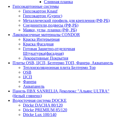
Сливная планка
Гипсокартонные системы
Гипсокартон Knauf
Гипсокартон (Gyproc)
Металлический профиль для крепления (РФ,РБ)
Соединители,подвесы (РФ,РБ)
Маяки, углы, планки (РФ, РБ)
Лакокрасочные материалы CONDOR
Краска Интерьерная
Краска Фасадная
Готовая Защитно-отделочная
Штукатурка(фасадная)
Декоративные Покрытия
Плиты OSB, ЦСП, Белтермо ТОП, Фанера, Аквапанель
Теплоизоляционная плита Белтермо Top
OSB
ЦСП
Фанера
Аквапанель
Панель ПВХ SANRELIA Деколюкс "Альянс ULTRA"
(белый гляненц)
Водосточная система DOCKE
Döсkе DACHA 80/120
Döcke PREMIUM 85/120
Döсkе Luх 100/140