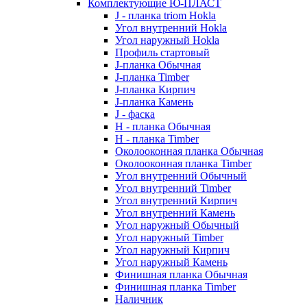
Комплектующие Ю-ПЛАСТ
J - планка triom Hokla
Угол внутренний Hokla
Угол наружный Hokla
Профиль стартовый
J-планка Обычная
J-планка Timber
J-планка Кирпич
J-планка Камень
J - фаска
Н - планка Обычная
Н - планка Timber
Околооконная планка Обычная
Околооконная планка Timber
Угол внутренний Обычный
Угол внутренний Timber
Угол внутренний Кирпич
Угол внутренний Камень
Угол наружный Обычный
Угол наружный Timber
Угол наружный Кирпич
Угол наружный Камень
Финишная планка Обычная
Финишная планка Timber
Наличник