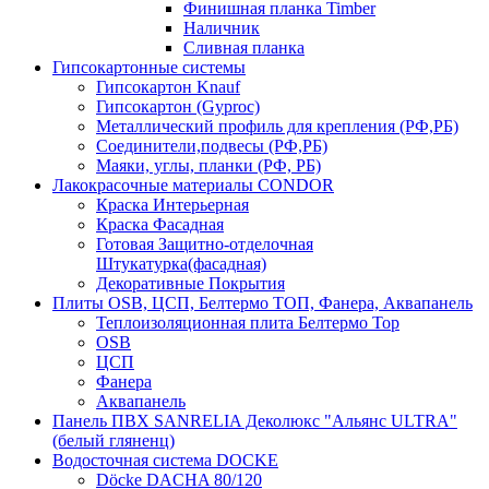
Финишная планка Timber
Наличник
Сливная планка
Гипсокартонные системы
Гипсокартон Knauf
Гипсокартон (Gyproc)
Металлический профиль для крепления (РФ,РБ)
Соединители,подвесы (РФ,РБ)
Маяки, углы, планки (РФ, РБ)
Лакокрасочные материалы CONDOR
Краска Интерьерная
Краска Фасадная
Готовая Защитно-отделочная
Штукатурка(фасадная)
Декоративные Покрытия
Плиты OSB, ЦСП, Белтермо ТОП, Фанера, Аквапанель
Теплоизоляционная плита Белтермо Top
OSB
ЦСП
Фанера
Аквапанель
Панель ПВХ SANRELIA Деколюкс "Альянс ULTRA"
(белый гляненц)
Водосточная система DOCKE
Döсkе DACHA 80/120