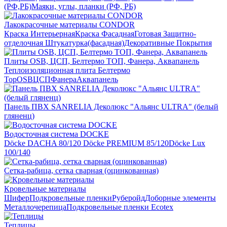
(РФ,РБ)
Маяки, углы, планки (РФ, РБ)
Лакокрасочные материалы CONDOR
Краска Интерьерная
Краска Фасадная
Готовая Защитно-
отделочная Штукатурка(фасадная)
Декоративные Покрытия
Плиты OSB, ЦСП, Белтермо ТОП, Фанера, Аквапанель
Теплоизоляционная плита Белтермо
Top
OSB
ЦСП
Фанера
Аквапанель
Панель ПВХ SANRELIA Деколюкс "Альянс ULTRA" (белый
гляненц)
Водосточная система DOCKE
Döсkе DACHA 80/120
Döcke PREMIUM 85/120
Döсkе Luх
100/140
Сетка-рабица, сетка сварная (оцинкованная)
Кровельные материалы
Шифер
Подкровельные пленки
Руберойд
Доборные элементы
Металлочерепица
Подкровельные пленки Ecotex
Теплицы