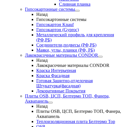
Сливная планка
Гипсокартонные системы
Назад
Гипсокартонные системы
Гипсокартон Knauf
Гипсокартон (Gyproc)
Металлический профиль для крепления
(РФ,РБ)
Соединители,подвесы (РФ,РБ)
Маяки, углы, планки (РФ, РБ)
Лакокрасочные материалы CONDOR
Назад
Лакокрасочные материалы CONDOR
Краска Интерьерная
Краска Фасадная
Готовая Защитно-отделочная
Штукатурка(фасадная)
Декоративные Покрытия
Плиты OSB, ЦСП, Белтермо ТОП, Фанера,
Аквапанель
Назад
Плиты OSB, ЦСП, Белтермо ТОП, Фанера,
Аквапанель
Теплоизоляционная плита Белтермо Top
OSB