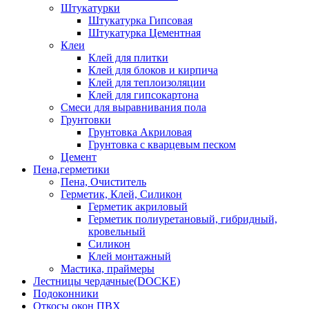
Штукатурки
Штукатурка Гипсовая
Штукатурка Цементная
Клеи
Клей для плитки
Клей для блоков и кирпича
Клей для теплоизоляции
Клей для гипсокартона
Смеси для выравнивания пола
Грунтовки
Грунтовка Акриловая
Грунтовка с кварцевым песком
Цемент
Пена,герметики
Пена, Очиститель
Герметик, Клей, Силикон
Герметик акриловый
Герметик полиуретановый, гибридный,
кровельный
Силикон
Клей монтажный
Мастика, праймеры
Лестницы чердачные(DOCKE)
Подоконники
Откосы окон ПВХ