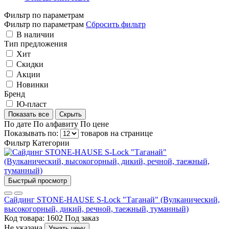
Фильтр по параметрам
Фильтр по параметрам
Сбросить фильтр
В наличии
Тип предложения
Хит
Скидки
Акции
Новинки
Бренд
Ю-пласт
Показать все
Скрыть
По дате
По алфавиту
По цене
Показывать по:
товаров на странице
Фильтр
Категории
Быстрый просмотр
Сайдинг STONE-HAUSE S-Lock "Таганай" (Вулканический,
высокогорный, дикий, речной, таежный, туманный)
Код товара: 1602
Под заказ
Не указана
Узнать цену