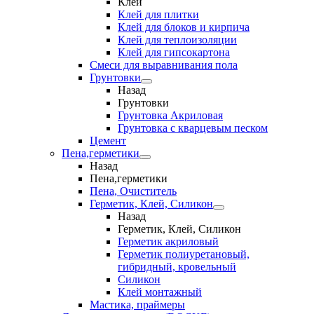
Клеи
Клей для плитки
Клей для блоков и кирпича
Клей для теплоизоляции
Клей для гипсокартона
Смеси для выравнивания пола
Грунтовки
Назад
Грунтовки
Грунтовка Акриловая
Грунтовка с кварцевым песком
Цемент
Пена,герметики
Назад
Пена,герметики
Пена, Очиститель
Герметик, Клей, Силикон
Назад
Герметик, Клей, Силикон
Герметик акриловый
Герметик полиуретановый,
гибридный, кровельный
Силикон
Клей монтажный
Мастика, праймеры