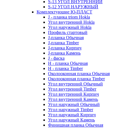
S-13 УГОЛ ВНУТРЕННИЙ
S-12 УГОЛ НАРУЖНЫЙ
Комплектующие Ю-ПЛАСТ
J - планка triom Hokla
Угол внутренний Hokla
Угол наружный Hokla
Профиль стартовый
J-планка Обычная
J-планка Timber
J-планка Кирпич
J-планка Камень
J - фаска
Н - планка Обычная
Н - планка Timber
Околооконная планка Обычная
Околооконная планка Timber
Угол внутренний Обычный
Угол внутренний Timber
Угол внутренний Кирпич
Угол внутренний Камень
Угол наружный Обычный
Угол наружный Timber
Угол наружный Кирпич
Угол наружный Камень
Финишная планка Обычная