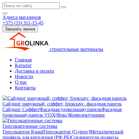
Адреса магазинов
+375 (33) 311-15-45
Заказать звонок
строительные материалы
Главная
Каталог
Доставка и оплата
Новости
О нас
Контакты
Сайдинг наружный, соффит, блокхаус, фасадная панель
Сайдинг
Соффит
Фасадная (цокольная) панель
Фасадная
(цокольная) панель VOX(Вокс)
Комплектующие
Гипсокартонные системы
Гипсокартон Knauf
Гипсокартон (Gyproc)
Металлический
профиль для крепления (РФ,РБ)
Соединители,подвесы