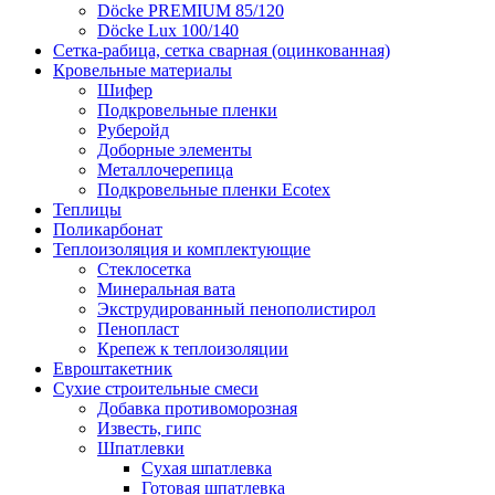
Döcke PREMIUM 85/120
Döсkе Luх 100/140
Сетка-рабица, сетка сварная (оцинкованная)
Кровельные материалы
Шифер
Подкровельные пленки
Руберойд
Доборные элементы
Металлочерепица
Подкровельные пленки Ecotex
Теплицы
Поликарбонат
Теплоизоляция и комплектующие
Стеклосетка
Минеральная вата
Экструдированный пенополистирол
Пенопласт
Крепеж к теплоизоляции
Евроштакетник
Сухие строительные смеси
Добавка противоморозная
Известь, гипс
Шпатлевки
Сухая шпатлевка
Готовая шпатлевка