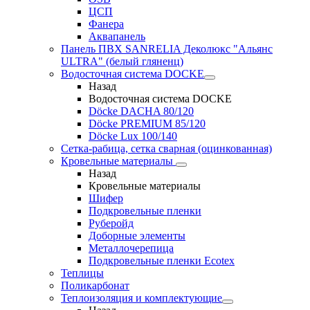
ЦСП
Фанера
Аквапанель
Панель ПВХ SANRELIA Деколюкс "Альянс
ULTRA" (белый гляненц)
Водосточная система DOCKE
Назад
Водосточная система DOCKE
Döсkе DACHA 80/120
Döcke PREMIUM 85/120
Döсkе Luх 100/140
Сетка-рабица, сетка сварная (оцинкованная)
Кровельные материалы
Назад
Кровельные материалы
Шифер
Подкровельные пленки
Руберойд
Доборные элементы
Металлочерепица
Подкровельные пленки Ecotex
Теплицы
Поликарбонат
Теплоизоляция и комплектующие