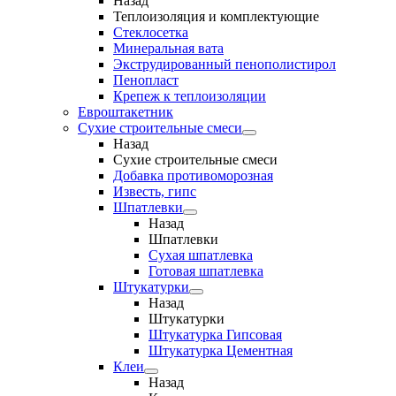
Назад
Теплоизоляция и комплектующие
Стеклосетка
Минеральная вата
Экструдированный пенополистирол
Пенопласт
Крепеж к теплоизоляции
Евроштакетник
Сухие строительные смеси
Назад
Сухие строительные смеси
Добавка противоморозная
Известь, гипс
Шпатлевки
Назад
Шпатлевки
Сухая шпатлевка
Готовая шпатлевка
Штукатурки
Назад
Штукатурки
Штукатурка Гипсовая
Штукатурка Цементная
Клеи
Назад