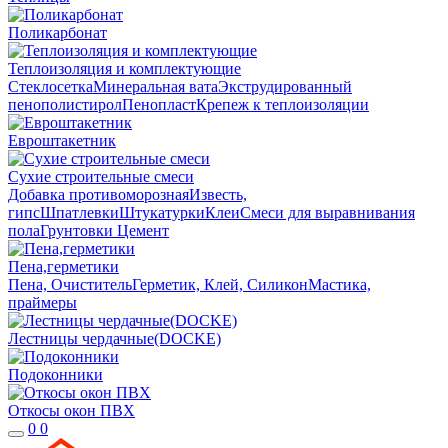
Поликарбонат
Теплоизоляция и комплектующие
Стеклосетка
Минеральная вата
Экструдированный
пенополистирол
Пенопласт
Крепеж к теплоизоляции
Евроштакетник
Сухие строительные смеси
Добавка противоморозная
Известь,
гипс
Шпатлевки
Штукатурки
Клеи
Смеси для выравнивания
пола
Грунтовки
Цемент
Пена,герметики
Пена, Очиститель
Герметик, Клей, Силикон
Мастика,
праймеры
Лестницы чердачные(DOCKE)
Подоконники
Откосы окон ПВХ
0
0