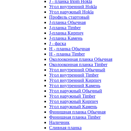
J - планка triom Hokla
Угол внутренний Hokla
Угол наружный Hokla
Профиль стартовый
J-планка Обычная
J-планка Timber
J-планка Кирпич
J-планка Камень
J - фаска
Н - планка Обычная
Н - планка Timber
Околооконная планка Обычная
Околооконная планка Timber
Угол внутренний Обычный
Угол внутренний Timber
Угол внутренний Кирпич
Угол внутренний Камень
Угол наружный Обычный
Угол наружный Timber
Угол наружный Кирпич
Угол наружный Камень
Финишная планка Обычная
Финишная планка Timber
Наличник
Сливная планка