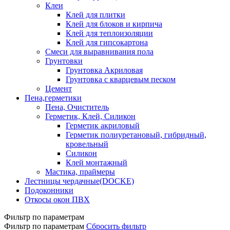
Клеи
Клей для плитки
Клей для блоков и кирпича
Клей для теплоизоляции
Клей для гипсокартона
Смеси для выравнивания пола
Грунтовки
Грунтовка Акриловая
Грунтовка с кварцевым песком
Цемент
Пена,герметики
Пена, Очиститель
Герметик, Клей, Силикон
Герметик акриловый
Герметик полиуретановый, гибридный,
кровельный
Силикон
Клей монтажный
Мастика, праймеры
Лестницы чердачные(DOCKE)
Подоконники
Откосы окон ПВХ
Фильтр по параметрам
Фильтр по параметрам
Сбросить фильтр