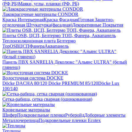
(РФ,РБ)
Маяки, углы, планки (РФ, РБ)
Лакокрасочные материалы CONDOR
Краска Интерьерная
Краска Фасадная
Готовая Защитно-
отделочная Штукатурка(фасадная)
Декоративные Покрытия
Плиты OSB, ЦСП, Белтермо ТОП, Фанера, Аквапанель
Теплоизоляционная плита Белтермо
Top
OSB
ЦСП
Фанера
Аквапанель
Панель ПВХ SANRELIA Деколюкс "Альянс ULTRA" (белый
гляненц)
Водосточная система DOCKE
Döсkе DACHA 80/120
Döcke PREMIUM 85/120
Döсkе Luх
100/140
Сетка-рабица, сетка сварная (оцинкованная)
Кровельные материалы
Шифер
Подкровельные пленки
Руберойд
Доборные элементы
Металлочерепица
Подкровельные пленки Ecotex
Теплицы