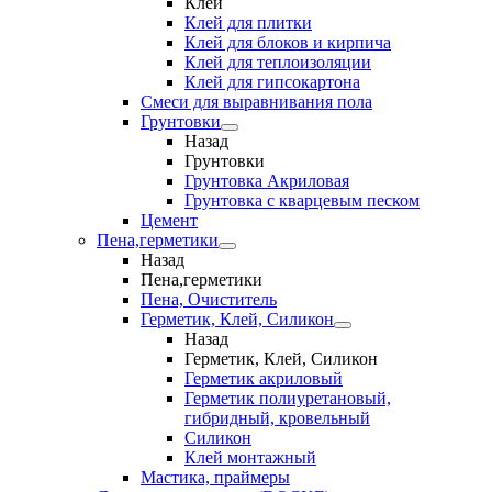
Клеи
Клей для плитки
Клей для блоков и кирпича
Клей для теплоизоляции
Клей для гипсокартона
Смеси для выравнивания пола
Грунтовки
Назад
Грунтовки
Грунтовка Акриловая
Грунтовка с кварцевым песком
Цемент
Пена,герметики
Назад
Пена,герметики
Пена, Очиститель
Герметик, Клей, Силикон
Назад
Герметик, Клей, Силикон
Герметик акриловый
Герметик полиуретановый,
гибридный, кровельный
Силикон
Клей монтажный
Мастика, праймеры