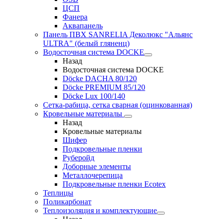
ЦСП
Фанера
Аквапанель
Панель ПВХ SANRELIA Деколюкс "Альянс
ULTRA" (белый гляненц)
Водосточная система DOCKE
Назад
Водосточная система DOCKE
Döсkе DACHA 80/120
Döcke PREMIUM 85/120
Döсkе Luх 100/140
Сетка-рабица, сетка сварная (оцинкованная)
Кровельные материалы
Назад
Кровельные материалы
Шифер
Подкровельные пленки
Руберойд
Доборные элементы
Металлочерепица
Подкровельные пленки Ecotex
Теплицы
Поликарбонат
Теплоизоляция и комплектующие