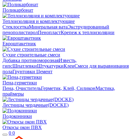
Поликарбонат
Теплоизоляция и комплектующие
Стеклосетка
Минеральная вата
Экструдированный
пенополистирол
Пенопласт
Крепеж к теплоизоляции
Евроштакетник
Сухие строительные смеси
Добавка противоморозная
Известь,
гипс
Шпатлевки
Штукатурки
Клеи
Смеси для выравнивания
пола
Грунтовки
Цемент
Пена,герметики
Пена, Очиститель
Герметик, Клей, Силикон
Мастика,
праймеры
Лестницы чердачные(DOCKE)
Подоконники
Откосы окон ПВХ
0
0