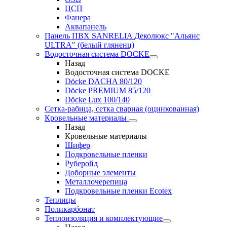
ЦСП
Фанера
Аквапанель
Панель ПВХ SANRELIA Деколюкс "Альянс
ULTRA" (белый гляненц)
Водосточная система DOCKE
Назад
Водосточная система DOCKE
Döсkе DACHA 80/120
Döcke PREMIUM 85/120
Döсkе Luх 100/140
Сетка-рабица, сетка сварная (оцинкованная)
Кровельные материалы
Назад
Кровельные материалы
Шифер
Подкровельные пленки
Руберойд
Доборные элементы
Металлочерепица
Подкровельные пленки Ecotex
Теплицы
Поликарбонат
Теплоизоляция и комплектующие