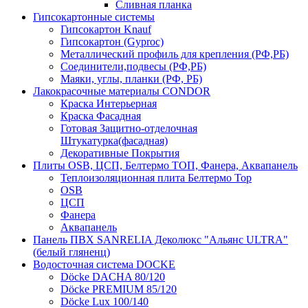
Сливная планка
Гипсокартонные системы
Гипсокартон Knauf
Гипсокартон (Gyproc)
Металлический профиль для крепления (РФ,РБ)
Соединители,подвесы (РФ,РБ)
Маяки, углы, планки (РФ, РБ)
Лакокрасочные материалы CONDOR
Краска Интерьерная
Краска Фасадная
Готовая Защитно-отделочная
Штукатурка(фасадная)
Декоративные Покрытия
Плиты OSB, ЦСП, Белтермо ТОП, Фанера, Аквапанель
Теплоизоляционная плита Белтермо Top
OSB
ЦСП
Фанера
Аквапанель
Панель ПВХ SANRELIA Деколюкс "Альянс ULTRA"
(белый гляненц)
Водосточная система DOCKE
Döсkе DACHA 80/120
Döcke PREMIUM 85/120
Döсkе Luх 100/140