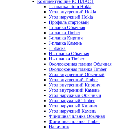
Комплектующие Ю-ПЛАСТ
J - планка triom Hokla
Угол внутренний Hokla
Угол наружный Hokla
Профиль стартовый
J-планка Обычная
J-планка Timber
J-планка Кирпич
J-планка Камень
J - фаска
Н - планка Обычная
Н - планка Timber
Околооконная планка Обычная
Околооконная планка Timber
Угол внутренний Обычный
Угол внутренний Timber
Угол внутренний Кирпич
Угол внутренний Камень
Угол наружный Обычный
Угол наружный Timber
Угол наружный Кирпич
Угол наружный Камень
Финишная планка Обычная
Финишная планка Timber
Наличник