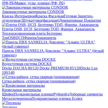
(РФ,РБ)
Маяки, углы, планки (РФ, РБ)
Лакокрасочные материалы CONDOR
Краска Интерьерная
Краска Фасадная
Готовая Защитно-
отделочная Штукатурка(фасадная)
Декоративные Покрытия
Плиты OSB, ЦСП, Белтермо ТОП, Фанера, Аквапанель
Теплоизоляционная плита Белтермо
Top
OSB
ЦСП
Фанера
Аквапанель
Панель ПВХ SANRELIA Деколюкс "Альянс ULTRA" (белый
гляненц)
Водосточная система DOCKE
Döсkе DACHA 80/120
Döcke PREMIUM 85/120
Döсkе Luх
100/140
Сетка-рабица, сетка сварная (оцинкованная)
Кровельные материалы
Шифер
Подкровельные пленки
Руберойд
Доборные элементы
Металлочерепица
Подкровельные пленки Ecotex
Теплицы