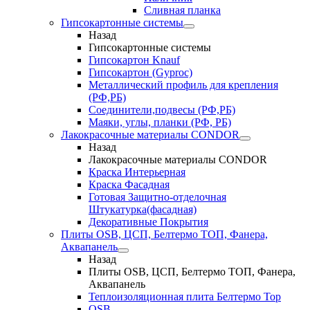
Сливная планка
Гипсокартонные системы
Назад
Гипсокартонные системы
Гипсокартон Knauf
Гипсокартон (Gyproc)
Металлический профиль для крепления
(РФ,РБ)
Соединители,подвесы (РФ,РБ)
Маяки, углы, планки (РФ, РБ)
Лакокрасочные материалы CONDOR
Назад
Лакокрасочные материалы CONDOR
Краска Интерьерная
Краска Фасадная
Готовая Защитно-отделочная
Штукатурка(фасадная)
Декоративные Покрытия
Плиты OSB, ЦСП, Белтермо ТОП, Фанера,
Аквапанель
Назад
Плиты OSB, ЦСП, Белтермо ТОП, Фанера,
Аквапанель
Теплоизоляционная плита Белтермо Top
OSB