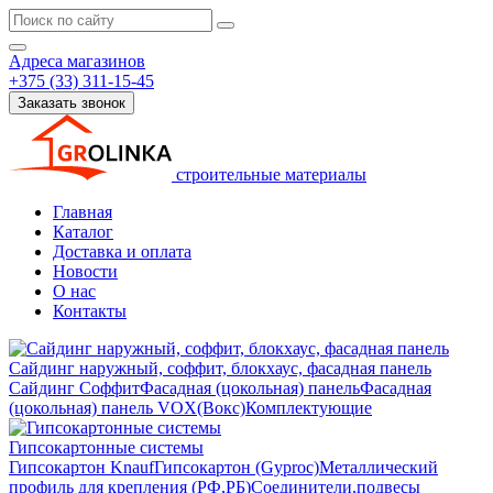
Адреса магазинов
+375 (33) 311-15-45
Заказать звонок
строительные материалы
Главная
Каталог
Доставка и оплата
Новости
О нас
Контакты
Сайдинг наружный, соффит, блокхаус, фасадная панель
Сайдинг
Соффит
Фасадная (цокольная) панель
Фасадная
(цокольная) панель VOX(Вокс)
Комплектующие
Гипсокартонные системы
Гипсокартон Knauf
Гипсокартон (Gyproc)
Металлический
профиль для крепления (РФ,РБ)
Соединители,подвесы