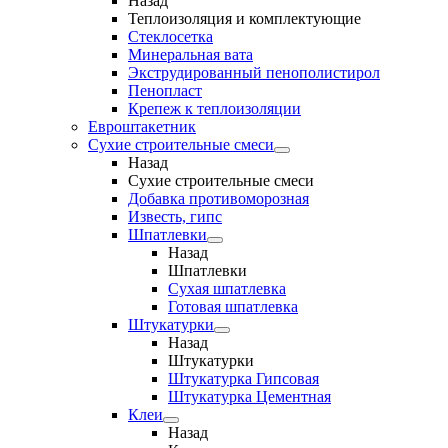
Назад
Теплоизоляция и комплектующие
Стеклосетка
Минеральная вата
Экструдированный пенополистирол
Пенопласт
Крепеж к теплоизоляции
Евроштакетник
Сухие строительные смеси
Назад
Сухие строительные смеси
Добавка противоморозная
Известь, гипс
Шпатлевки
Назад
Шпатлевки
Сухая шпатлевка
Готовая шпатлевка
Штукатурки
Назад
Штукатурки
Штукатурка Гипсовая
Штукатурка Цементная
Клеи
Назад