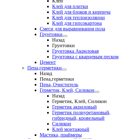
Клеи
Клей для плитки
Клей для блоков и кирпича
Клей для теплоизоляции
Клей для гипсокартона
Смеси для выравнивания пола
Грунтовки
Назад
Грунтовки
Грунтовка Акриловая
Грунтовка с кварцевым песком
Цемент
Пена,герметики
Назад
Пена,герметики
Пена, Очиститель
Герметик, Клей, Силикон
Назад
Герметик, Клей, Силикон
Герметик акриловый
Герметик полиуретановый,
гибридный, кровельный
Силикон
Клей монтажный
Мастика, праймеры