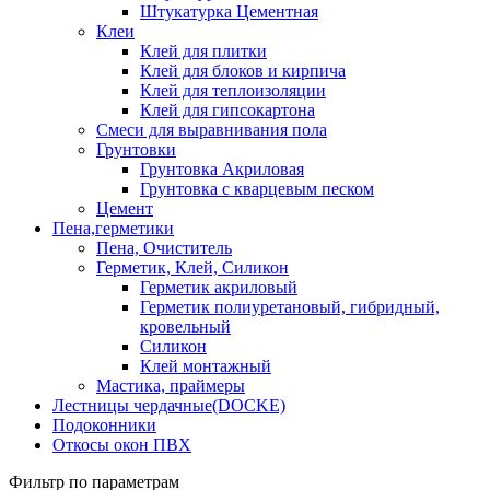
Штукатурка Цементная
Клеи
Клей для плитки
Клей для блоков и кирпича
Клей для теплоизоляции
Клей для гипсокартона
Смеси для выравнивания пола
Грунтовки
Грунтовка Акриловая
Грунтовка с кварцевым песком
Цемент
Пена,герметики
Пена, Очиститель
Герметик, Клей, Силикон
Герметик акриловый
Герметик полиуретановый, гибридный,
кровельный
Силикон
Клей монтажный
Мастика, праймеры
Лестницы чердачные(DOCKE)
Подоконники
Откосы окон ПВХ
Фильтр по параметрам