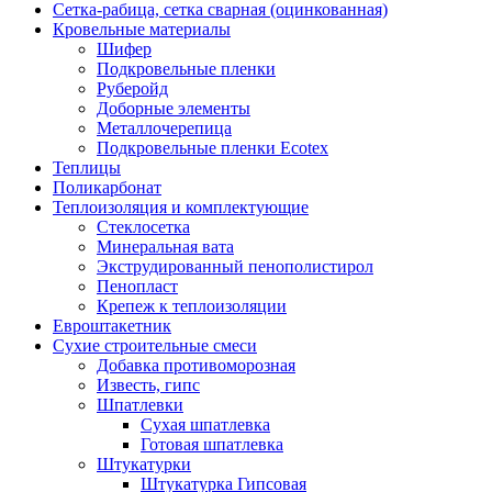
Сетка-рабица, сетка сварная (оцинкованная)
Кровельные материалы
Шифер
Подкровельные пленки
Руберойд
Доборные элементы
Металлочерепица
Подкровельные пленки Ecotex
Теплицы
Поликарбонат
Теплоизоляция и комплектующие
Стеклосетка
Минеральная вата
Экструдированный пенополистирол
Пенопласт
Крепеж к теплоизоляции
Евроштакетник
Сухие строительные смеси
Добавка противоморозная
Известь, гипс
Шпатлевки
Сухая шпатлевка
Готовая шпатлевка
Штукатурки
Штукатурка Гипсовая