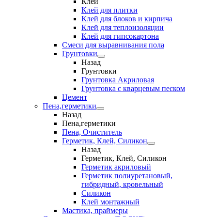
Клеи
Клей для плитки
Клей для блоков и кирпича
Клей для теплоизоляции
Клей для гипсокартона
Смеси для выравнивания пола
Грунтовки
Назад
Грунтовки
Грунтовка Акриловая
Грунтовка с кварцевым песком
Цемент
Пена,герметики
Назад
Пена,герметики
Пена, Очиститель
Герметик, Клей, Силикон
Назад
Герметик, Клей, Силикон
Герметик акриловый
Герметик полиуретановый,
гибридный, кровельный
Силикон
Клей монтажный
Мастика, праймеры