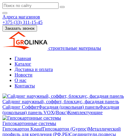
Адреса магазинов
+375 (33) 311-15-45
Заказать звонок
строительные материалы
Главная
Каталог
Доставка и оплата
Новости
О нас
Контакты
Сайдинг наружный, соффит, блокхаус, фасадная панель
Сайдинг
Соффит
Фасадная (цокольная) панель
Фасадная
(цокольная) панель VOX(Вокс)
Комплектующие
Гипсокартонные системы
Гипсокартон Knauf
Гипсокартон (Gyproc)
Металлический
профиль для крепления (РФ,РБ)
Соединители,подвесы