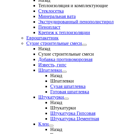
Назад
Теплоизоляция и комплектующие
Стеклосетка
Минеральная вата
Экструдированный пенополистирол
Пенопласт
Крепеж к теплоизоляции
Евроштакетник
Сухие строительные смеси
Назад
Сухие строительные смеси
Добавка противоморозная
Известь, гипс
Шпатлевки
Назад
Шпатлевки
Сухая шпатлевка
Готовая шпатлевка
Штукатурки
Назад
Штукатурки
Штукатурка Гипсовая
Штукатурка Цементная
Клеи
Назад