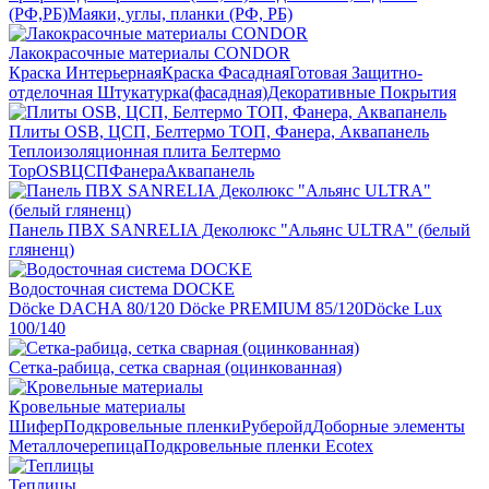
(РФ,РБ)
Маяки, углы, планки (РФ, РБ)
Лакокрасочные материалы CONDOR
Краска Интерьерная
Краска Фасадная
Готовая Защитно-
отделочная Штукатурка(фасадная)
Декоративные Покрытия
Плиты OSB, ЦСП, Белтермо ТОП, Фанера, Аквапанель
Теплоизоляционная плита Белтермо
Top
OSB
ЦСП
Фанера
Аквапанель
Панель ПВХ SANRELIA Деколюкс "Альянс ULTRA" (белый
гляненц)
Водосточная система DOCKE
Döсkе DACHA 80/120
Döcke PREMIUM 85/120
Döсkе Luх
100/140
Сетка-рабица, сетка сварная (оцинкованная)
Кровельные материалы
Шифер
Подкровельные пленки
Руберойд
Доборные элементы
Металлочерепица
Подкровельные пленки Ecotex
Теплицы