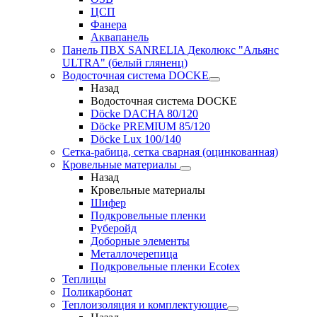
ЦСП
Фанера
Аквапанель
Панель ПВХ SANRELIA Деколюкс "Альянс
ULTRA" (белый гляненц)
Водосточная система DOCKE
Назад
Водосточная система DOCKE
Döсkе DACHA 80/120
Döcke PREMIUM 85/120
Döсkе Luх 100/140
Сетка-рабица, сетка сварная (оцинкованная)
Кровельные материалы
Назад
Кровельные материалы
Шифер
Подкровельные пленки
Руберойд
Доборные элементы
Металлочерепица
Подкровельные пленки Ecotex
Теплицы
Поликарбонат
Теплоизоляция и комплектующие