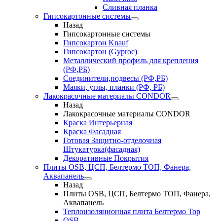
Сливная планка
Гипсокартонные системы
Назад
Гипсокартонные системы
Гипсокартон Knauf
Гипсокартон (Gyproc)
Металлический профиль для крепления
(РФ,РБ)
Соединители,подвесы (РФ,РБ)
Маяки, углы, планки (РФ, РБ)
Лакокрасочные материалы CONDOR
Назад
Лакокрасочные материалы CONDOR
Краска Интерьерная
Краска Фасадная
Готовая Защитно-отделочная
Штукатурка(фасадная)
Декоративные Покрытия
Плиты OSB, ЦСП, Белтермо ТОП, Фанера,
Аквапанель
Назад
Плиты OSB, ЦСП, Белтермо ТОП, Фанера,
Аквапанель
Теплоизоляционная плита Белтермо Top
OSB