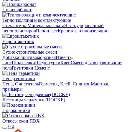
Поликарбонат
Теплоизоляция и комплектующие
Стеклосетка
Минеральная вата
Экструдированный
пенополистирол
Пенопласт
Крепеж к теплоизоляции
Евроштакетник
Сухие строительные смеси
Добавка противоморозная
Известь,
гипс
Шпатлевки
Штукатурки
Клеи
Смеси для выравнивания
пола
Грунтовки
Цемент
Пена,герметики
Пена, Очиститель
Герметик, Клей, Силикон
Мастика,
праймеры
Лестницы чердачные(DOCKE)
Подоконники
Откосы окон ПВХ
0
0