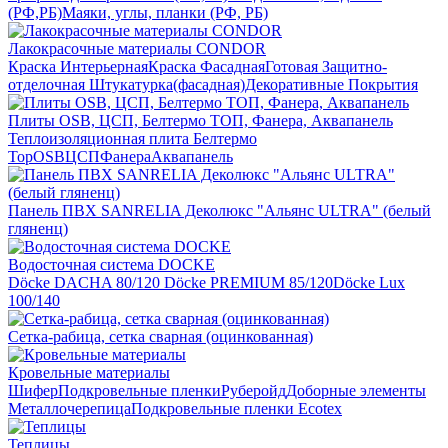
(РФ,РБ)
Маяки, углы, планки (РФ, РБ)
Лакокрасочные материалы CONDOR
Краска Интерьерная
Краска Фасадная
Готовая Защитно-
отделочная Штукатурка(фасадная)
Декоративные Покрытия
Плиты OSB, ЦСП, Белтермо ТОП, Фанера, Аквапанель
Теплоизоляционная плита Белтермо
Top
OSB
ЦСП
Фанера
Аквапанель
Панель ПВХ SANRELIA Деколюкс "Альянс ULTRA" (белый
гляненц)
Водосточная система DOCKE
Döсkе DACHA 80/120
Döcke PREMIUM 85/120
Döсkе Luх
100/140
Сетка-рабица, сетка сварная (оцинкованная)
Кровельные материалы
Шифер
Подкровельные пленки
Руберойд
Доборные элементы
Металлочерепица
Подкровельные пленки Ecotex
Теплицы