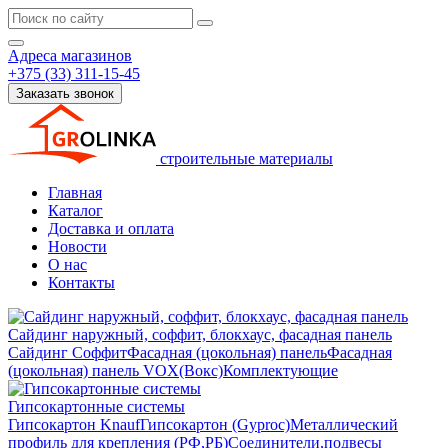
Адреса магазинов
+375 (33) 311-15-45
Заказать звонок
строительные материалы
Главная
Каталог
Доставка и оплата
Новости
О нас
Контакты
Сайдинг наружный, соффит, блокхаус, фасадная панель
Сайдинг
Соффит
Фасадная (цокольная) панель
Фасадная
(цокольная) панель VOX(Вокс)
Комплектующие
Гипсокартонные системы
Гипсокартон Knauf
Гипсокартон (Gyproc)
Металлический
профиль для крепления (РФ,РБ)
Соединители,подвесы