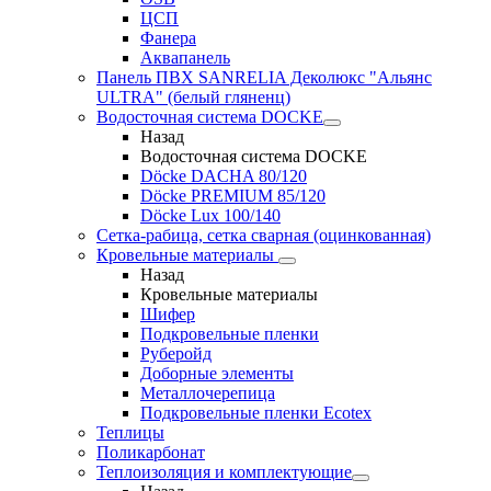
ЦСП
Фанера
Аквапанель
Панель ПВХ SANRELIA Деколюкс "Альянс
ULTRA" (белый гляненц)
Водосточная система DOCKE
Назад
Водосточная система DOCKE
Döсkе DACHA 80/120
Döcke PREMIUM 85/120
Döсkе Luх 100/140
Сетка-рабица, сетка сварная (оцинкованная)
Кровельные материалы
Назад
Кровельные материалы
Шифер
Подкровельные пленки
Руберойд
Доборные элементы
Металлочерепица
Подкровельные пленки Ecotex
Теплицы
Поликарбонат
Теплоизоляция и комплектующие