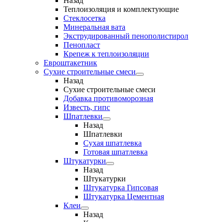
Назад
Теплоизоляция и комплектующие
Стеклосетка
Минеральная вата
Экструдированный пенополистирол
Пенопласт
Крепеж к теплоизоляции
Евроштакетник
Сухие строительные смеси
Назад
Сухие строительные смеси
Добавка противоморозная
Известь, гипс
Шпатлевки
Назад
Шпатлевки
Сухая шпатлевка
Готовая шпатлевка
Штукатурки
Назад
Штукатурки
Штукатурка Гипсовая
Штукатурка Цементная
Клеи
Назад