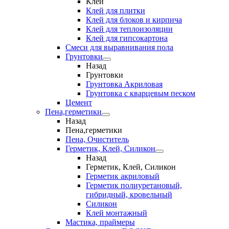
Клеи
Клей для плитки
Клей для блоков и кирпича
Клей для теплоизоляции
Клей для гипсокартона
Смеси для выравнивания пола
Грунтовки
Назад
Грунтовки
Грунтовка Акриловая
Грунтовка с кварцевым песком
Цемент
Пена,герметики
Назад
Пена,герметики
Пена, Очиститель
Герметик, Клей, Силикон
Назад
Герметик, Клей, Силикон
Герметик акриловый
Герметик полиуретановый,
гибридный, кровельный
Силикон
Клей монтажный
Мастика, праймеры