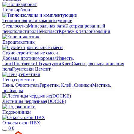
Поликарбонат
Теплоизоляция и комплектующие
Стеклосетка
Минеральная вата
Экструдированный
пенополистирол
Пенопласт
Крепеж к теплоизоляции
Евроштакетник
Сухие строительные смеси
Добавка противоморозная
Известь,
гипс
Шпатлевки
Штукатурки
Клеи
Смеси для выравнивания
пола
Грунтовки
Цемент
Пена,герметики
Пена, Очиститель
Герметик, Клей, Силикон
Мастика,
праймеры
Лестницы чердачные(DOCKE)
Подоконники
Откосы окон ПВХ
0
0