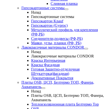
Сливная планка
Гипсокартонные системы
Назад
Гипсокартонные системы
Гипсокартон Knauf
Гипсокартон (Gyproc)
Металлический профиль для крепления
(РФ,РБ)
Соединители,подвесы (РФ,РБ)
Маяки, углы, планки (РФ, РБ)
Лакокрасочные материалы CONDOR
Назад
Лакокрасочные материалы CONDOR
Краска Интерьерная
Краска Фасадная
Готовая Защитно-отделочная
Штукатурка(фасадная)
Декоративные Покрытия
Плиты OSB, ЦСП, Белтермо ТОП, Фанера,
Аквапанель
Назад
Плиты OSB, ЦСП, Белтермо ТОП, Фанера,
Аквапанель
Теплоизоляционная плита Белтермо Top
OSB