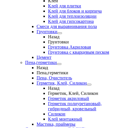
Клеи
Клей для плитки
Клей для блоков и кирпича
Клей для теплоизоляции
Клей для гипсокартона
Смеси для выравнивания пола
Грунтовки
Назад
Грунтовки
Грунтовка Акриловая
Грунтовка с кварцевым песком
Цемент
Пена,герметики
Назад
Пена,герметики
Пена, Очиститель
Герметик, Клей, Силикон
Назад
Герметик, Клей, Силикон
Герметик акриловый
Герметик полиуретановый,
гибридный, кровельный
Силикон
Клей монтажный
Мастика, праймеры