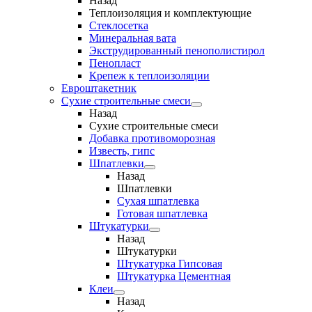
Назад
Теплоизоляция и комплектующие
Стеклосетка
Минеральная вата
Экструдированный пенополистирол
Пенопласт
Крепеж к теплоизоляции
Евроштакетник
Сухие строительные смеси
Назад
Сухие строительные смеси
Добавка противоморозная
Известь, гипс
Шпатлевки
Назад
Шпатлевки
Сухая шпатлевка
Готовая шпатлевка
Штукатурки
Назад
Штукатурки
Штукатурка Гипсовая
Штукатурка Цементная
Клеи
Назад