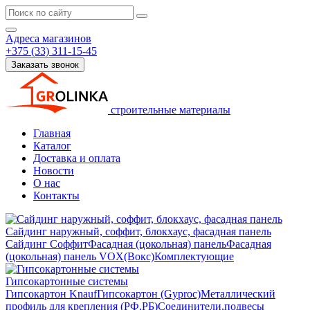
Адреса магазинов
+375 (33) 311-15-45
Заказать звонок
строительные материалы
Главная
Каталог
Доставка и оплата
Новости
О нас
Контакты
Сайдинг наружный, соффит, блокхаус, фасадная панель
Сайдинг
Соффит
Фасадная (цокольная) панель
Фасадная
(цокольная) панель VOX(Вокс)
Комплектующие
Гипсокартонные системы
Гипсокартон Knauf
Гипсокартон (Gyproc)
Металлический
профиль для крепления (РФ,РБ)
Соединители,подвесы