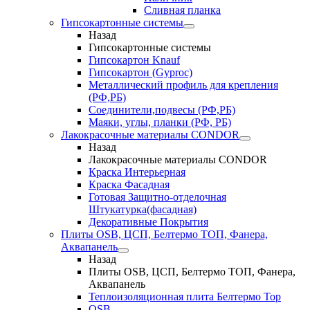
Сливная планка
Гипсокартонные системы
Назад
Гипсокартонные системы
Гипсокартон Knauf
Гипсокартон (Gyproc)
Металлический профиль для крепления
(РФ,РБ)
Соединители,подвесы (РФ,РБ)
Маяки, углы, планки (РФ, РБ)
Лакокрасочные материалы CONDOR
Назад
Лакокрасочные материалы CONDOR
Краска Интерьерная
Краска Фасадная
Готовая Защитно-отделочная
Штукатурка(фасадная)
Декоративные Покрытия
Плиты OSB, ЦСП, Белтермо ТОП, Фанера,
Аквапанель
Назад
Плиты OSB, ЦСП, Белтермо ТОП, Фанера,
Аквапанель
Теплоизоляционная плита Белтермо Top
OSB