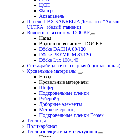
ЦСП
Фанера
Аквапанель
Панель ПВХ SANRELIA Деколюкс "Альянс
ULTRA" (белый гляненц)
Водосточная система DOCKE
Назад
Водосточная система DOCKE
Döсkе DACHA 80/120
Döcke PREMIUM 85/120
Döсkе Luх 100/140
Сетка-рабица, сетка сварная (оцинкованная)
Кровельные материалы
Назад
Кровельные материалы
Шифер
Подкровельные пленки
Руберойд
Доборные элементы
Металлочерепица
Подкровельные пленки Ecotex
Теплицы
Поликарбонат
Теплоизоляция и комплектующие