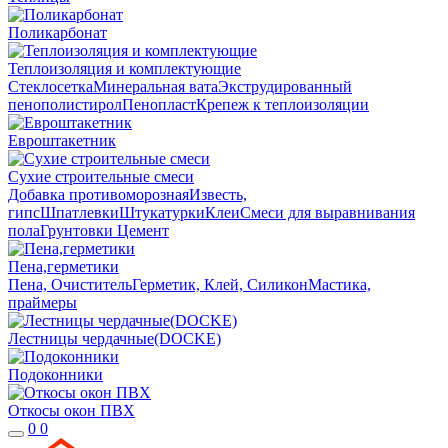
Поликарбонат
Теплоизоляция и комплектующие
Стеклосетка
Минеральная вата
Экструдированный
пенополистирол
Пенопласт
Крепеж к теплоизоляции
Евроштакетник
Сухие строительные смеси
Добавка противоморозная
Известь,
гипс
Шпатлевки
Штукатурки
Клеи
Смеси для выравнивания
пола
Грунтовки
Цемент
Пена,герметики
Пена, Очиститель
Герметик, Клей, Силикон
Мастика,
праймеры
Лестницы чердачные(DOCKE)
Подоконники
Откосы окон ПВХ
0
0