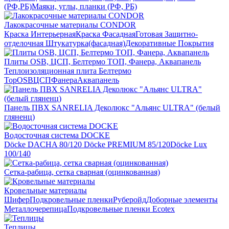
(РФ,РБ)
Маяки, углы, планки (РФ, РБ)
Лакокрасочные материалы CONDOR
Краска Интерьерная
Краска Фасадная
Готовая Защитно-
отделочная Штукатурка(фасадная)
Декоративные Покрытия
Плиты OSB, ЦСП, Белтермо ТОП, Фанера, Аквапанель
Теплоизоляционная плита Белтермо
Top
OSB
ЦСП
Фанера
Аквапанель
Панель ПВХ SANRELIA Деколюкс "Альянс ULTRA" (белый
гляненц)
Водосточная система DOCKE
Döсkе DACHA 80/120
Döcke PREMIUM 85/120
Döсkе Luх
100/140
Сетка-рабица, сетка сварная (оцинкованная)
Кровельные материалы
Шифер
Подкровельные пленки
Руберойд
Доборные элементы
Металлочерепица
Подкровельные пленки Ecotex
Теплицы