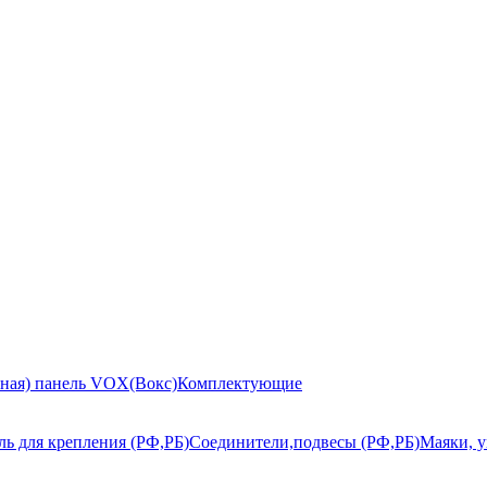
ьная) панель VOX(Вокс)
Комплектующие
ь для крепления (РФ,РБ)
Соединители,подвесы (РФ,РБ)
Маяки, у