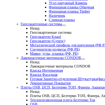
Угол наружный Камень
Финишная планка Обычная
Финишная планка Timber
Наличник
Сливная планка
Гипсокартонные системы
Назад
Гипсокартонные системы
Гипсокартон Knauf
Гипсокартон (Gyproc)
Металлический профиль для крепления (РФ,Р
Соединители,подвесы (РФ,РБ)
Маяки, углы, планки (РФ, РБ)
Лакокрасочные материалы CONDOR
Назад
Лакокрасочные материалы CONDOR
Краска Интерьерная
Краска Фасадная
Готовая Защитно-отделочная Штукатурка(фас
Декоративные Покрытия
Плиты OSB, ЦСП, Белтермо ТОП, Фанера, Аквапа
Назад
Плиты OSB, ЦСП, Белтермо ТОП, Фанера, А
Теплоизоляционная плита Белтермо Top
OSB