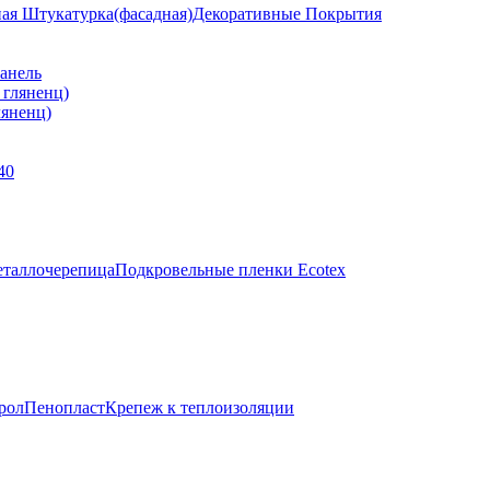
ная Штукатурка(фасадная)
Декоративные Покрытия
анель
яненц)
40
таллочерепица
Подкровельные пленки Ecotex
рол
Пенопласт
Крепеж к теплоизоляции