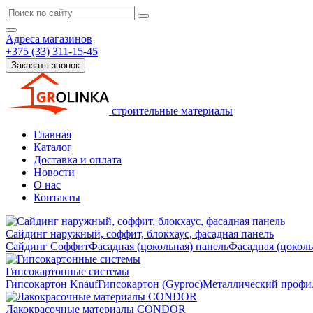
Адреса магазинов
+375 (33) 311-15-45
Заказать звонок
строительные материалы
Главная
Каталог
Доставка и оплата
Новости
О нас
Контакты
Сайдинг наружный, соффит, блокхаус, фасадная панель
Сайдинг
Соффит
Фасадная (цокольная) панель
Фасадная (цокол
Гипсокартонные системы
Гипсокартон Knauf
Гипсокартон (Gyproc)
Металлический профил
Лакокрасочные материалы CONDOR