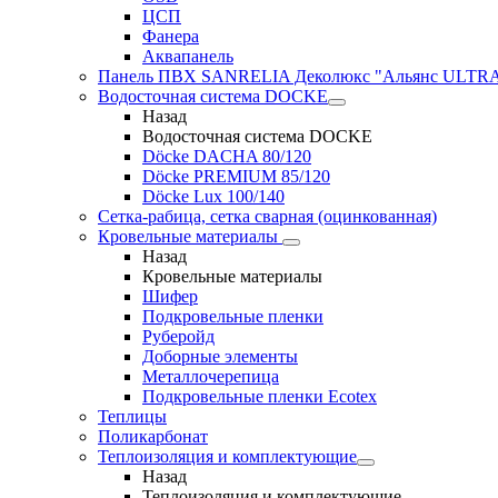
ЦСП
Фанера
Аквапанель
Панель ПВХ SANRELIA Деколюкс "Альянс ULTRA"
Водосточная система DOCKE
Назад
Водосточная система DOCKE
Döсkе DACHA 80/120
Döcke PREMIUM 85/120
Döсkе Luх 100/140
Сетка-рабица, сетка сварная (оцинкованная)
Кровельные материалы
Назад
Кровельные материалы
Шифер
Подкровельные пленки
Руберойд
Доборные элементы
Металлочерепица
Подкровельные пленки Ecotex
Теплицы
Поликарбонат
Теплоизоляция и комплектующие
Назад
Теплоизоляция и комплектующие