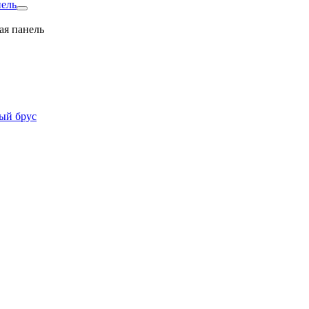
нель
ая панель
ый брус