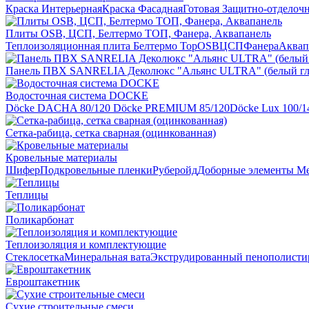
Краска Интерьерная
Краска Фасадная
Готовая Защитно-отделоч
Плиты OSB, ЦСП, Белтермо ТОП, Фанера, Аквапанель
Теплоизоляционная плита Белтермо Top
OSB
ЦСП
Фанера
Аквап
Панель ПВХ SANRELIA Деколюкс "Альянс ULTRA" (белый гл
Водосточная система DOCKE
Döсkе DACHA 80/120
Döcke PREMIUM 85/120
Döсkе Luх 100/1
Сетка-рабица, сетка сварная (оцинкованная)
Кровельные материалы
Шифер
Подкровельные пленки
Руберойд
Доборные элементы
Ме
Теплицы
Поликарбонат
Теплоизоляция и комплектующие
Стеклосетка
Минеральная вата
Экструдированный пенополисти
Евроштакетник
Сухие строительные смеси