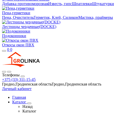
Добавка противоморозная
Известь, гипс
Шпатлевки
Штукатурки
Пена,герметики
Пена, Очиститель
Герметик, Клей, Силикон
Мастика, праймеры
Лестницы чердачные(DOCKE)
Подоконники
Откосы окон ПВХ
0
0
Телефоны
+375 (33) 311-15-45
Гродно,Гродненская областьГродно,Гродненская область
Личный кабинет
Главная
Каталог
Назад
Каталог