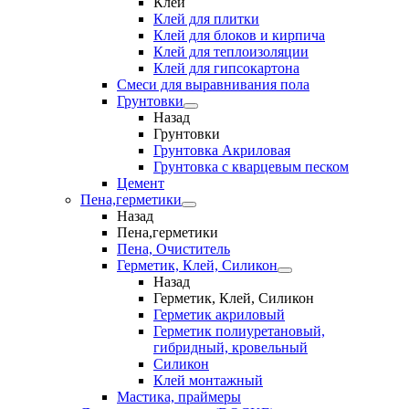
Клеи
Клей для плитки
Клей для блоков и кирпича
Клей для теплоизоляции
Клей для гипсокартона
Смеси для выравнивания пола
Грунтовки
Назад
Грунтовки
Грунтовка Акриловая
Грунтовка с кварцевым песком
Цемент
Пена,герметики
Назад
Пена,герметики
Пена, Очиститель
Герметик, Клей, Силикон
Назад
Герметик, Клей, Силикон
Герметик акриловый
Герметик полиуретановый,
гибридный, кровельный
Силикон
Клей монтажный
Мастика, праймеры