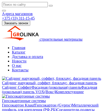
Адреса магазинов
+375 (33) 311-15-45
Заказать звонок
строительные материалы
Главная
Каталог
Доставка и оплата
Новости
О нас
Контакты
Сайдинг наружный, соффит, блокхаус, фасадная панель
Сайдинг
Соффит
Фасадная (цокольная) панель
Фасадная
(цокольная) панель VOX(Вокс)
Комплектующие
Гипсокартонные системы
Гипсокартон Knauf
Гипсокартон (Gyproc)
Металлический
профиль для крепления (РФ,РБ)
Соединители,подвесы