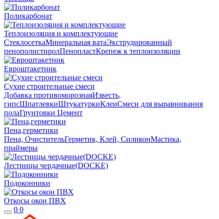
Поликарбонат
Теплоизоляция и комплектующие
Стеклосетка
Минеральная вата
Экструдированный
пенополистирол
Пенопласт
Крепеж к теплоизоляции
Евроштакетник
Сухие строительные смеси
Добавка противоморозная
Известь,
гипс
Шпатлевки
Штукатурки
Клеи
Смеси для выравнивания
пола
Грунтовки
Цемент
Пена,герметики
Пена, Очиститель
Герметик, Клей, Силикон
Мастика,
праймеры
Лестницы чердачные(DOCKE)
Подоконники
Откосы окон ПВХ
0
0