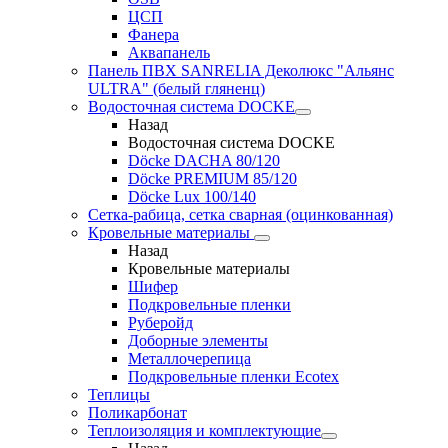
ЦСП
Фанера
Аквапанель
Панель ПВХ SANRELIA Деколюкс "Альянс
ULTRA" (белый гляненц)
Водосточная система DOCKE
Назад
Водосточная система DOCKE
Döсkе DACHA 80/120
Döcke PREMIUM 85/120
Döсkе Luх 100/140
Сетка-рабица, сетка сварная (оцинкованная)
Кровельные материалы
Назад
Кровельные материалы
Шифер
Подкровельные пленки
Руберойд
Доборные элементы
Металлочерепица
Подкровельные пленки Ecotex
Теплицы
Поликарбонат
Теплоизоляция и комплектующие