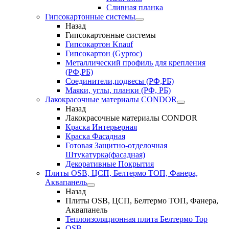
Сливная планка
Гипсокартонные системы
Назад
Гипсокартонные системы
Гипсокартон Knauf
Гипсокартон (Gyproc)
Металлический профиль для крепления
(РФ,РБ)
Соединители,подвесы (РФ,РБ)
Маяки, углы, планки (РФ, РБ)
Лакокрасочные материалы CONDOR
Назад
Лакокрасочные материалы CONDOR
Краска Интерьерная
Краска Фасадная
Готовая Защитно-отделочная
Штукатурка(фасадная)
Декоративные Покрытия
Плиты OSB, ЦСП, Белтермо ТОП, Фанера,
Аквапанель
Назад
Плиты OSB, ЦСП, Белтермо ТОП, Фанера,
Аквапанель
Теплоизоляционная плита Белтермо Top
OSB