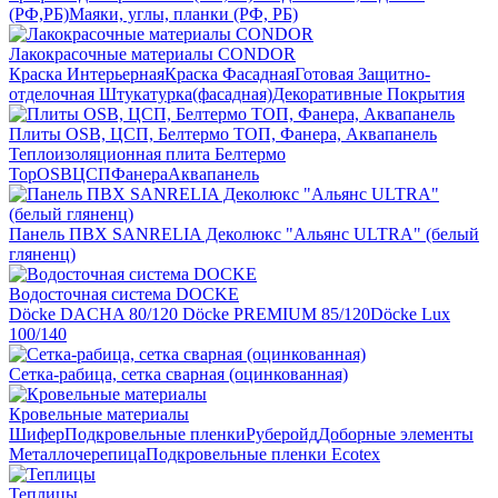
(РФ,РБ)
Маяки, углы, планки (РФ, РБ)
Лакокрасочные материалы CONDOR
Краска Интерьерная
Краска Фасадная
Готовая Защитно-
отделочная Штукатурка(фасадная)
Декоративные Покрытия
Плиты OSB, ЦСП, Белтермо ТОП, Фанера, Аквапанель
Теплоизоляционная плита Белтермо
Top
OSB
ЦСП
Фанера
Аквапанель
Панель ПВХ SANRELIA Деколюкс "Альянс ULTRA" (белый
гляненц)
Водосточная система DOCKE
Döсkе DACHA 80/120
Döcke PREMIUM 85/120
Döсkе Luх
100/140
Сетка-рабица, сетка сварная (оцинкованная)
Кровельные материалы
Шифер
Подкровельные пленки
Руберойд
Доборные элементы
Металлочерепица
Подкровельные пленки Ecotex
Теплицы