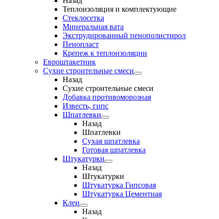
Назад
Теплоизоляция и комплектующие
Стеклосетка
Минеральная вата
Экструдированный пенополистирол
Пенопласт
Крепеж к теплоизоляции
Евроштакетник
Сухие строительные смеси
Назад
Сухие строительные смеси
Добавка противоморозная
Известь, гипс
Шпатлевки
Назад
Шпатлевки
Сухая шпатлевка
Готовая шпатлевка
Штукатурки
Назад
Штукатурки
Штукатурка Гипсовая
Штукатурка Цементная
Клеи
Назад