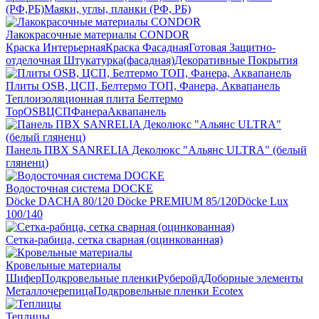
(РФ,РБ)
Маяки, углы, планки (РФ, РБ)
Лакокрасочные материалы CONDOR
Краска Интерьерная
Краска Фасадная
Готовая Защитно-
отделочная Штукатурка(фасадная)
Декоративные Покрытия
Плиты OSB, ЦСП, Белтермо ТОП, Фанера, Аквапанель
Теплоизоляционная плита Белтермо
Top
OSB
ЦСП
Фанера
Аквапанель
Панель ПВХ SANRELIA Деколюкс "Альянс ULTRA" (белый
гляненц)
Водосточная система DOCKE
Döсkе DACHA 80/120
Döcke PREMIUM 85/120
Döсkе Luх
100/140
Сетка-рабица, сетка сварная (оцинкованная)
Кровельные материалы
Шифер
Подкровельные пленки
Руберойд
Доборные элементы
Металлочерепица
Подкровельные пленки Ecotex
Теплицы