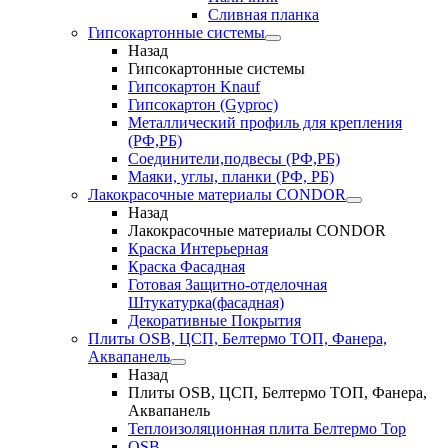
Сливная планка
Гипсокартонные системы
Назад
Гипсокартонные системы
Гипсокартон Knauf
Гипсокартон (Gyproc)
Металлический профиль для крепления
(РФ,РБ)
Соединители,подвесы (РФ,РБ)
Маяки, углы, планки (РФ, РБ)
Лакокрасочные материалы CONDOR
Назад
Лакокрасочные материалы CONDOR
Краска Интерьерная
Краска Фасадная
Готовая Защитно-отделочная
Штукатурка(фасадная)
Декоративные Покрытия
Плиты OSB, ЦСП, Белтермо ТОП, Фанера,
Аквапанель
Назад
Плиты OSB, ЦСП, Белтермо ТОП, Фанера,
Аквапанель
Теплоизоляционная плита Белтермо Top
OSB