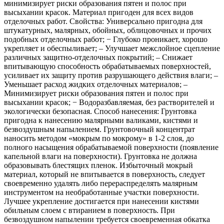
минимизирует риски образования пятен и полос при
высыхании красок. Материал пригоден для всех видов
отделочных работ. Свойства: Универсально пригодна для
штукатурных, малярных, обойных, облицовочных и прочих
подобных отделочных работ; − Глубоко проникает, хорошо
укрепляет и обеспыливает; – Улучшает межслойное сцепление
различных защитно-отделочных покрытий; – Снижает
впитывающую способность обрабатываемых поверхностей,
усиливает их защиту против разрушающего действия влаги; –
Уменьшает расход жидких отделочных материалов; –
Минимизирует риски образования пятен и полос при
высыхании красок; − Водоразбавляемая, без растворителей и
экологически безопасная. Способ нанесения: Грунтовка
пригодна к нанесению малярными валиками, кистями и
безвоздушным напылением. Грунтовочный концентрат
наносить методом «мокрым по мокрому» в 1-2 слоя, до
полного насыщения обрабатываемой поверхности (появление
капельной влаги на поверхности). Грунтовка не должна
образовывать блестящих пленок. Избыточный мокрый
материал, который не впитывается в поверхность, следует
своевременно удалять либо перераспределять малярным
инструментом на необработанные участки поверхности.
Лучшее укрепление достигается при нанесении кистями
обильным слоем с втиранием в поверхность. При
безвоздушном напылении требуется своевременная обкатка