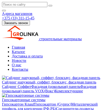
Адреса магазинов
+375 (33) 311-15-45
Заказать звонок
строительные материалы
Главная
Каталог
Доставка и оплата
Новости
О нас
Контакты
Сайдинг наружный, соффит, блокхаус, фасадная панель
Сайдинг
Соффит
Фасадная (цокольная) панель
Фасадная
(цокольная) панель VOX(Вокс)
Комплектующие
Гипсокартонные системы
Гипсокартон Knauf
Гипсокартон (Gyproc)
Металлический
профиль для крепления (РФ,РБ)
Соединители,подвесы