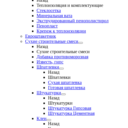
Назад
Теплоизоляция и комплектующие
Стеклосетка
Минеральная вата
Экструдированный пенополистирол
Пенопласт
Крепеж к теплоизоляции
Евроштакетник
Сухие строительные смеси
Назад
Сухие строительные смеси
Добавка противоморозная
Известь, гипс
Шпатлевки
Назад
Шпатлевки
Сухая шпатлевка
Готовая шпатлевка
Штукатурки
Назад
Штукатурки
Штукатурка Гипсовая
Штукатурка Цементная
Клеи
Назад