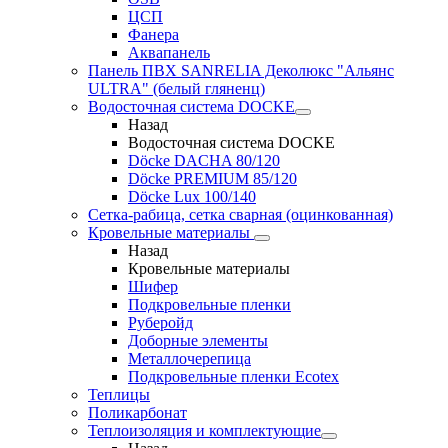
ЦСП
Фанера
Аквапанель
Панель ПВХ SANRELIA Деколюкс "Альянс
ULTRA" (белый гляненц)
Водосточная система DOCKE
Назад
Водосточная система DOCKE
Döсkе DACHA 80/120
Döcke PREMIUM 85/120
Döсkе Luх 100/140
Сетка-рабица, сетка сварная (оцинкованная)
Кровельные материалы
Назад
Кровельные материалы
Шифер
Подкровельные пленки
Руберойд
Доборные элементы
Металлочерепица
Подкровельные пленки Ecotex
Теплицы
Поликарбонат
Теплоизоляция и комплектующие