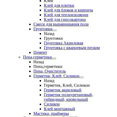
Клеи
Клей для плитки
Клей для блоков и кирпича
Клей для теплоизоляции
Клей для гипсокартона
Смеси для выравнивания пола
Грунтовки
Назад
Грунтовки
Грунтовка Акриловая
Грунтовка с кварцевым песком
Цемент
Пена,герметики
Назад
Пена,герметики
Пена, Очиститель
Герметик, Клей, Силикон
Назад
Герметик, Клей, Силикон
Герметик акриловый
Герметик полиуретановый,
гибридный, кровельный
Силикон
Клей монтажный
Мастика, праймеры