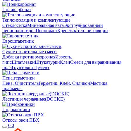
Поликарбонат
Теплоизоляция и комплектующие
Стеклосетка
Минеральная вата
Экструдированный
пенополистирол
Пенопласт
Крепеж к теплоизоляции
Евроштакетник
Сухие строительные смеси
Добавка противоморозная
Известь,
гипс
Шпатлевки
Штукатурки
Клеи
Смеси для выравнивания
пола
Грунтовки
Цемент
Пена,герметики
Пена, Очиститель
Герметик, Клей, Силикон
Мастика,
праймеры
Лестницы чердачные(DOCKE)
Подоконники
Откосы окон ПВХ
0
0