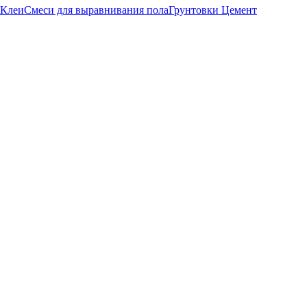
Клеи
Смеси для выравнивания пола
Грунтовки
Цемент