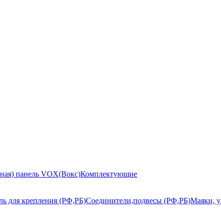
ьная) панель VOX(Вокс)
Комплектующие
ь для крепления (РФ,РБ)
Соединители,подвесы (РФ,РБ)
Маяки, у