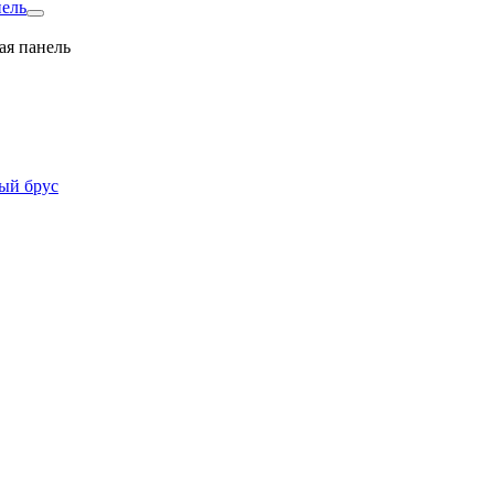
нель
ая панель
ый брус