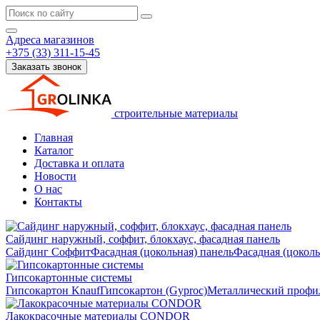
Адреса магазинов
+375 (33) 311-15-45
Заказать звонок
строительные материалы
Главная
Каталог
Доставка и оплата
Новости
О нас
Контакты
Сайдинг наружный, соффит, блокхаус, фасадная панель
Сайдинг
Соффит
Фасадная (цокольная) панель
Фасадная (цокол
Гипсокартонные системы
Гипсокартон Knauf
Гипсокартон (Gyproc)
Металлический профил
Лакокрасочные материалы CONDOR