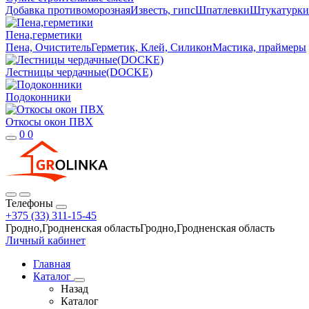
Добавка противоморозная
Известь, гипс
Шпатлевки
Штукатурки
Пена,герметики
Пена, Очиститель
Герметик, Клей, Силикон
Мастика, праймеры
Лестницы чердачные(DOCKE)
Подоконники
Откосы окон ПВХ
0
0
Телефоны
+375 (33) 311-15-45
Гродно,Гродненская областьГродно,Гродненская область
Личный кабинет
Главная
Каталог
Назад
Каталог