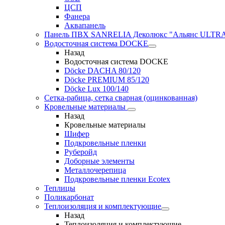
ЦСП
Фанера
Аквапанель
Панель ПВХ SANRELIA Деколюкс "Альянс ULTRA"
Водосточная система DOCKE
Назад
Водосточная система DOCKE
Döсkе DACHA 80/120
Döcke PREMIUM 85/120
Döсkе Luх 100/140
Сетка-рабица, сетка сварная (оцинкованная)
Кровельные материалы
Назад
Кровельные материалы
Шифер
Подкровельные пленки
Руберойд
Доборные элементы
Металлочерепица
Подкровельные пленки Ecotex
Теплицы
Поликарбонат
Теплоизоляция и комплектующие
Назад
Теплоизоляция и комплектующие