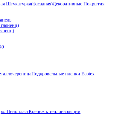
ная Штукатурка(фасадная)
Декоративные Покрытия
анель
яненц)
40
таллочерепица
Подкровельные пленки Ecotex
рол
Пенопласт
Крепеж к теплоизоляции