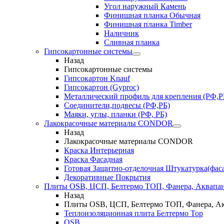
Угол наружный Камень
Финишная планка Обычная
Финишная планка Timber
Наличник
Сливная планка
Гипсокартонные системы
Назад
Гипсокартонные системы
Гипсокартон Knauf
Гипсокартон (Gyproc)
Металлический профиль для крепления (РФ,Р
Соединители,подвесы (РФ,РБ)
Маяки, углы, планки (РФ, РБ)
Лакокрасочные материалы CONDOR
Назад
Лакокрасочные материалы CONDOR
Краска Интерьерная
Краска Фасадная
Готовая Защитно-отделочная Штукатурка(фас
Декоративные Покрытия
Плиты OSB, ЦСП, Белтермо ТОП, Фанера, Аквапа
Назад
Плиты OSB, ЦСП, Белтермо ТОП, Фанера, А
Теплоизоляционная плита Белтермо Top
OSB