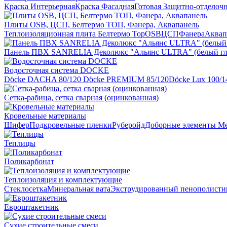
Краска Интерьерная
Краска Фасадная
Готовая Защитно-отделоч
Плиты OSB, ЦСП, Белтермо ТОП, Фанера, Аквапанель
Теплоизоляционная плита Белтермо Top
OSB
ЦСП
Фанера
Аквап
Панель ПВХ SANRELIA Деколюкс "Альянс ULTRA" (белый гл
Водосточная система DOCKE
Döсkе DACHA 80/120
Döcke PREMIUM 85/120
Döсkе Luх 100/1
Сетка-рабица, сетка сварная (оцинкованная)
Кровельные материалы
Шифер
Подкровельные пленки
Руберойд
Доборные элементы
Ме
Теплицы
Поликарбонат
Теплоизоляция и комплектующие
Стеклосетка
Минеральная вата
Экструдированный пенополисти
Евроштакетник
Сухие строительные смеси