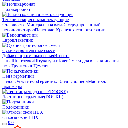
Поликарбонат
Теплоизоляция и комплектующие
Стеклосетка
Минеральная вата
Экструдированный
пенополистирол
Пенопласт
Крепеж к теплоизоляции
Евроштакетник
Сухие строительные смеси
Добавка противоморозная
Известь,
гипс
Шпатлевки
Штукатурки
Клеи
Смеси для выравнивания
пола
Грунтовки
Цемент
Пена,герметики
Пена, Очиститель
Герметик, Клей, Силикон
Мастика,
праймеры
Лестницы чердачные(DOCKE)
Подоконники
Откосы окон ПВХ
0
0