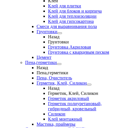
Клеи
Клей для плитки
Клей для блоков и кирпича
Клей для теплоизоляции
Клей для гипсокартона
Смеси для выравнивания пола
Грунтовки
Назад
Грунтовки
Грунтовка Акриловая
Грунтовка с кварцевым песком
Цемент
Пена,герметики
Назад
Пена,герметики
Пена, Очиститель
Герметик, Клей, Силикон
Назад
Герметик, Клей, Силикон
Герметик акриловый
Герметик полиуретановый,
гибридный, кровельный
Силикон
Клей монтажный
Мастика, праймеры