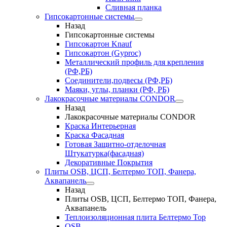
Сливная планка
Гипсокартонные системы
Назад
Гипсокартонные системы
Гипсокартон Knauf
Гипсокартон (Gyproc)
Металлический профиль для крепления
(РФ,РБ)
Соединители,подвесы (РФ,РБ)
Маяки, углы, планки (РФ, РБ)
Лакокрасочные материалы CONDOR
Назад
Лакокрасочные материалы CONDOR
Краска Интерьерная
Краска Фасадная
Готовая Защитно-отделочная
Штукатурка(фасадная)
Декоративные Покрытия
Плиты OSB, ЦСП, Белтермо ТОП, Фанера,
Аквапанель
Назад
Плиты OSB, ЦСП, Белтермо ТОП, Фанера,
Аквапанель
Теплоизоляционная плита Белтермо Top
OSB