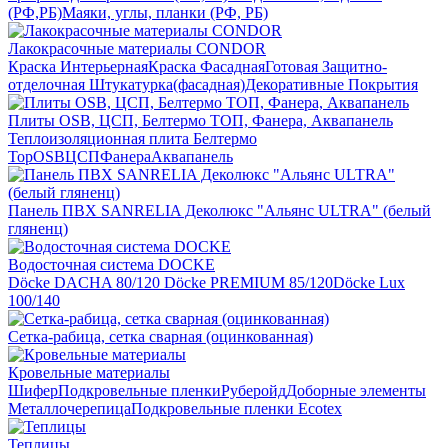
(РФ,РБ)
Маяки, углы, планки (РФ, РБ)
Лакокрасочные материалы CONDOR
Краска Интерьерная
Краска Фасадная
Готовая Защитно-
отделочная Штукатурка(фасадная)
Декоративные Покрытия
Плиты OSB, ЦСП, Белтермо ТОП, Фанера, Аквапанель
Теплоизоляционная плита Белтермо
Top
OSB
ЦСП
Фанера
Аквапанель
Панель ПВХ SANRELIA Деколюкс "Альянс ULTRA" (белый
гляненц)
Водосточная система DOCKE
Döсkе DACHA 80/120
Döcke PREMIUM 85/120
Döсkе Luх
100/140
Сетка-рабица, сетка сварная (оцинкованная)
Кровельные материалы
Шифер
Подкровельные пленки
Руберойд
Доборные элементы
Металлочерепица
Подкровельные пленки Ecotex
Теплицы