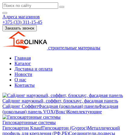
Адреса магазинов
+375 (33) 311-15-45
Заказать звонок
строительные материалы
Главная
Каталог
Доставка и оплата
Новости
О нас
Контакты
Сайдинг наружный, соффит, блокхаус, фасадная панель
Сайдинг
Соффит
Фасадная (цокольная) панель
Фасадная
(цокольная) панель VOX(Вокс)
Комплектующие
Гипсокартонные системы
Гипсокартон Knauf
Гипсокартон (Gyproc)
Металлический
профиль для крепления (РФ,РБ)
Соединители,подвесы