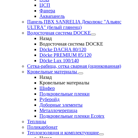
ЦСП
Фанера
Аквапанель
Панель ПВХ SANRELIA Деколюкс "Альянс
ULTRA" (белый гляненц)
Водосточная система DOCKE
Назад
Водосточная система DOCKE
Döсkе DACHA 80/120
Döcke PREMIUM 85/120
Döсkе Luх 100/140
Сетка-рабица, сетка сварная (оцинкованная)
Кровельные материалы
Назад
Кровельные материалы
Шифер
Подкровельные пленки
Руберойд
Доборные элементы
Металлочерепица
Подкровельные пленки Ecotex
Теплицы
Поликарбонат
Теплоизоляция и комплектующие