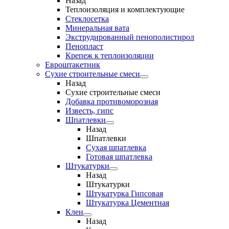
Назад
Теплоизоляция и комплектующие
Стеклосетка
Минеральная вата
Экструдированный пенополистирол
Пенопласт
Крепеж к теплоизоляции
Евроштакетник
Сухие строительные смеси
Назад
Сухие строительные смеси
Добавка противоморозная
Известь, гипс
Шпатлевки
Назад
Шпатлевки
Сухая шпатлевка
Готовая шпатлевка
Штукатурки
Назад
Штукатурки
Штукатурка Гипсовая
Штукатурка Цементная
Клеи
Назад