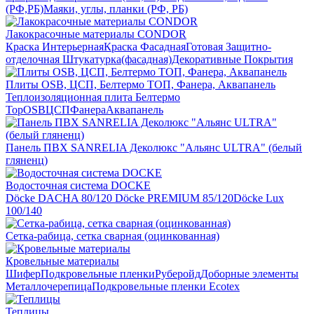
(РФ,РБ)
Маяки, углы, планки (РФ, РБ)
Лакокрасочные материалы CONDOR
Краска Интерьерная
Краска Фасадная
Готовая Защитно-
отделочная Штукатурка(фасадная)
Декоративные Покрытия
Плиты OSB, ЦСП, Белтермо ТОП, Фанера, Аквапанель
Теплоизоляционная плита Белтермо
Top
OSB
ЦСП
Фанера
Аквапанель
Панель ПВХ SANRELIA Деколюкс "Альянс ULTRA" (белый
гляненц)
Водосточная система DOCKE
Döсkе DACHA 80/120
Döcke PREMIUM 85/120
Döсkе Luх
100/140
Сетка-рабица, сетка сварная (оцинкованная)
Кровельные материалы
Шифер
Подкровельные пленки
Руберойд
Доборные элементы
Металлочерепица
Подкровельные пленки Ecotex
Теплицы