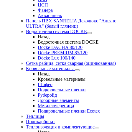
ЦСП
Фанера
Аквапанель
Панель ПВХ SANRELIA Деколюкс "Альянс
ULTRA" (белый гляненц)
Водосточная система DOCKE
Назад
Водосточная система DOCKE
Döсkе DACHA 80/120
Döcke PREMIUM 85/120
Döсkе Luх 100/140
Сетка-рабица, сетка сварная (оцинкованная)
Кровельные материалы
Назад
Кровельные материалы
Шифер
Подкровельные пленки
Руберойд
Доборные элементы
Металлочерепица
Подкровельные пленки Ecotex
Теплицы
Поликарбонат
Теплоизоляция и комплектующие