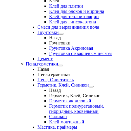
Клеи
Клей для плитки
Клей для блоков и кирпича
Клей для теплоизоляции
Клей для гипсокартона
Смеси для выравнивания пола
Грунтовки
Назад
Грунтовки
Грунтовка Акриловая
Грунтовка с кварцевым песком
Цемент
Пена,герметики
Назад
Пена,герметики
Пена, Очиститель
Герметик, Клей, Силикон
Назад
Герметик, Клей, Силикон
Герметик акриловый
Герметик полиуретановый,
гибридный, кровельный
Силикон
Клей монтажный
Мастика, праймеры