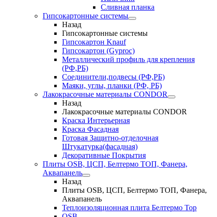
Сливная планка
Гипсокартонные системы
Назад
Гипсокартонные системы
Гипсокартон Knauf
Гипсокартон (Gyproc)
Металлический профиль для крепления
(РФ,РБ)
Соединители,подвесы (РФ,РБ)
Маяки, углы, планки (РФ, РБ)
Лакокрасочные материалы CONDOR
Назад
Лакокрасочные материалы CONDOR
Краска Интерьерная
Краска Фасадная
Готовая Защитно-отделочная
Штукатурка(фасадная)
Декоративные Покрытия
Плиты OSB, ЦСП, Белтермо ТОП, Фанера,
Аквапанель
Назад
Плиты OSB, ЦСП, Белтермо ТОП, Фанера,
Аквапанель
Теплоизоляционная плита Белтермо Top
OSB