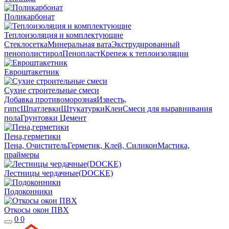
Поликарбонат
Теплоизоляция и комплектующие
Стеклосетка
Минеральная вата
Экструдированный
пенополистирол
Пенопласт
Крепеж к теплоизоляции
Евроштакетник
Сухие строительные смеси
Добавка противоморозная
Известь,
гипс
Шпатлевки
Штукатурки
Клеи
Смеси для выравнивания
пола
Грунтовки
Цемент
Пена,герметики
Пена, Очиститель
Герметик, Клей, Силикон
Мастика,
праймеры
Лестницы чердачные(DOCKE)
Подоконники
Откосы окон ПВХ
0
0