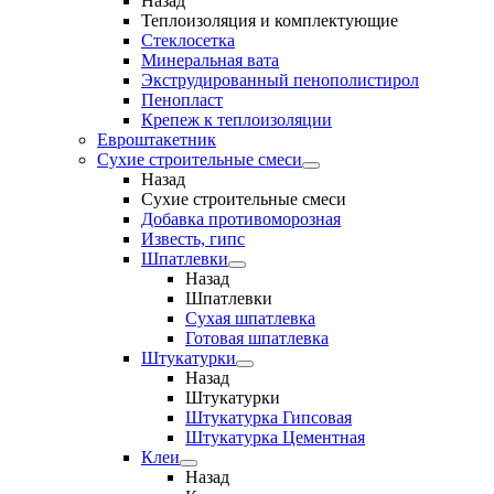
Назад
Теплоизоляция и комплектующие
Стеклосетка
Минеральная вата
Экструдированный пенополистирол
Пенопласт
Крепеж к теплоизоляции
Евроштакетник
Сухие строительные смеси
Назад
Сухие строительные смеси
Добавка противоморозная
Известь, гипс
Шпатлевки
Назад
Шпатлевки
Сухая шпатлевка
Готовая шпатлевка
Штукатурки
Назад
Штукатурки
Штукатурка Гипсовая
Штукатурка Цементная
Клеи
Назад