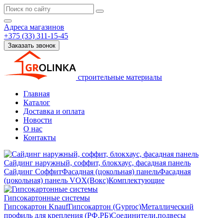
Адреса магазинов
+375 (33) 311-15-45
Заказать звонок
строительные материалы
Главная
Каталог
Доставка и оплата
Новости
О нас
Контакты
Сайдинг наружный, соффит, блокхаус, фасадная панель
Сайдинг
Соффит
Фасадная (цокольная) панель
Фасадная
(цокольная) панель VOX(Вокс)
Комплектующие
Гипсокартонные системы
Гипсокартон Knauf
Гипсокартон (Gyproc)
Металлический
профиль для крепления (РФ,РБ)
Соединители,подвесы