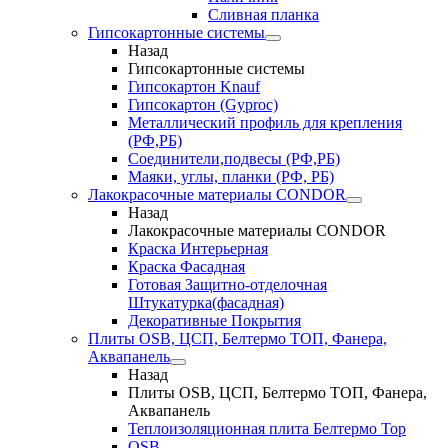
Сливная планка
Гипсокартонные системы
Назад
Гипсокартонные системы
Гипсокартон Knauf
Гипсокартон (Gyproc)
Металлический профиль для крепления
(РФ,РБ)
Соединители,подвесы (РФ,РБ)
Маяки, углы, планки (РФ, РБ)
Лакокрасочные материалы CONDOR
Назад
Лакокрасочные материалы CONDOR
Краска Интерьерная
Краска Фасадная
Готовая Защитно-отделочная
Штукатурка(фасадная)
Декоративные Покрытия
Плиты OSB, ЦСП, Белтермо ТОП, Фанера,
Аквапанель
Назад
Плиты OSB, ЦСП, Белтермо ТОП, Фанера,
Аквапанель
Теплоизоляционная плита Белтермо Top
OSB