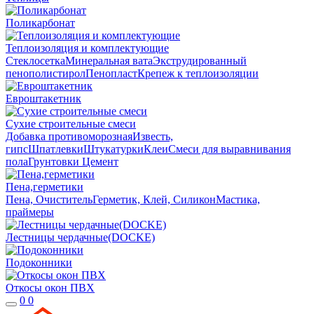
Поликарбонат
Теплоизоляция и комплектующие
Стеклосетка
Минеральная вата
Экструдированный
пенополистирол
Пенопласт
Крепеж к теплоизоляции
Евроштакетник
Сухие строительные смеси
Добавка противоморозная
Известь,
гипс
Шпатлевки
Штукатурки
Клеи
Смеси для выравнивания
пола
Грунтовки
Цемент
Пена,герметики
Пена, Очиститель
Герметик, Клей, Силикон
Мастика,
праймеры
Лестницы чердачные(DOCKE)
Подоконники
Откосы окон ПВХ
0
0