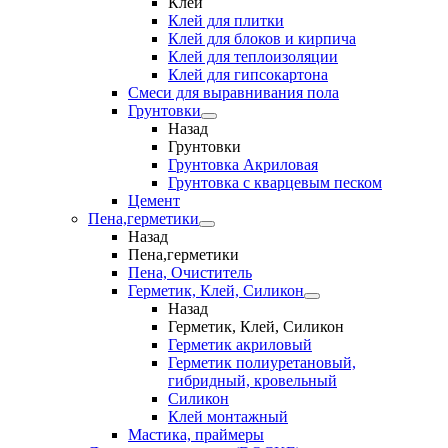
Клеи
Клей для плитки
Клей для блоков и кирпича
Клей для теплоизоляции
Клей для гипсокартона
Смеси для выравнивания пола
Грунтовки
Назад
Грунтовки
Грунтовка Акриловая
Грунтовка с кварцевым песком
Цемент
Пена,герметики
Назад
Пена,герметики
Пена, Очиститель
Герметик, Клей, Силикон
Назад
Герметик, Клей, Силикон
Герметик акриловый
Герметик полиуретановый,
гибридный, кровельный
Силикон
Клей монтажный
Мастика, праймеры