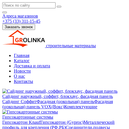
Адреса магазинов
+375 (33) 311-15-45
Заказать звонок
строительные материалы
Главная
Каталог
Доставка и оплата
Новости
О нас
Контакты
Сайдинг наружный, соффит, блокхаус, фасадная панель
Сайдинг
Соффит
Фасадная (цокольная) панель
Фасадная
(цокольная) панель VOX(Вокс)
Комплектующие
Гипсокартонные системы
Гипсокартон Knauf
Гипсокартон (Gyproc)
Металлический
профиль для крепления (РФ,РБ)
Соединители,подвесы