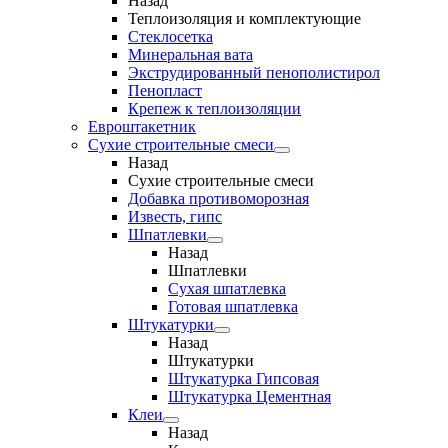
Назад
Теплоизоляция и комплектующие
Стеклосетка
Минеральная вата
Экструдированный пенополистирол
Пенопласт
Крепеж к теплоизоляции
Евроштакетник
Сухие строительные смеси
Назад
Сухие строительные смеси
Добавка противоморозная
Известь, гипс
Шпатлевки
Назад
Шпатлевки
Сухая шпатлевка
Готовая шпатлевка
Штукатурки
Назад
Штукатурки
Штукатурка Гипсовая
Штукатурка Цементная
Клеи
Назад