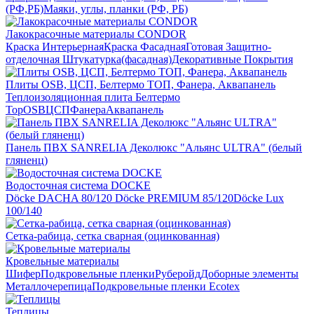
(РФ,РБ)
Маяки, углы, планки (РФ, РБ)
Лакокрасочные материалы CONDOR
Краска Интерьерная
Краска Фасадная
Готовая Защитно-
отделочная Штукатурка(фасадная)
Декоративные Покрытия
Плиты OSB, ЦСП, Белтермо ТОП, Фанера, Аквапанель
Теплоизоляционная плита Белтермо
Top
OSB
ЦСП
Фанера
Аквапанель
Панель ПВХ SANRELIA Деколюкс "Альянс ULTRA" (белый
гляненц)
Водосточная система DOCKE
Döсkе DACHA 80/120
Döcke PREMIUM 85/120
Döсkе Luх
100/140
Сетка-рабица, сетка сварная (оцинкованная)
Кровельные материалы
Шифер
Подкровельные пленки
Руберойд
Доборные элементы
Металлочерепица
Подкровельные пленки Ecotex
Теплицы