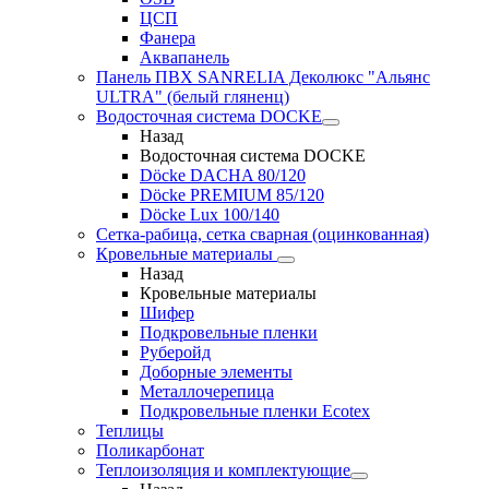
ЦСП
Фанера
Аквапанель
Панель ПВХ SANRELIA Деколюкс "Альянс
ULTRA" (белый гляненц)
Водосточная система DOCKE
Назад
Водосточная система DOCKE
Döсkе DACHA 80/120
Döcke PREMIUM 85/120
Döсkе Luх 100/140
Сетка-рабица, сетка сварная (оцинкованная)
Кровельные материалы
Назад
Кровельные материалы
Шифер
Подкровельные пленки
Руберойд
Доборные элементы
Металлочерепица
Подкровельные пленки Ecotex
Теплицы
Поликарбонат
Теплоизоляция и комплектующие