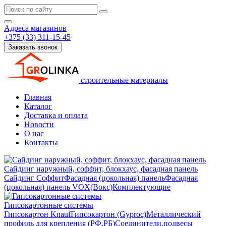
Адреса магазинов
+375 (33) 311-15-45
Заказать звонок
строительные материалы
Главная
Каталог
Доставка и оплата
Новости
О нас
Контакты
Сайдинг наружный, соффит, блокхаус, фасадная панель
Сайдинг
Соффит
Фасадная (цокольная) панель
Фасадная
(цокольная) панель VOX(Вокс)
Комплектующие
Гипсокартонные системы
Гипсокартон Knauf
Гипсокартон (Gyproc)
Металлический
профиль для крепления (РФ,РБ)
Соединители,подвесы