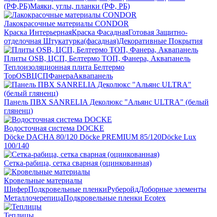
(РФ,РБ)
Маяки, углы, планки (РФ, РБ)
Лакокрасочные материалы CONDOR
Краска Интерьерная
Краска Фасадная
Готовая Защитно-
отделочная Штукатурка(фасадная)
Декоративные Покрытия
Плиты OSB, ЦСП, Белтермо ТОП, Фанера, Аквапанель
Теплоизоляционная плита Белтермо
Top
OSB
ЦСП
Фанера
Аквапанель
Панель ПВХ SANRELIA Деколюкс "Альянс ULTRA" (белый
гляненц)
Водосточная система DOCKE
Döсkе DACHA 80/120
Döcke PREMIUM 85/120
Döсkе Luх
100/140
Сетка-рабица, сетка сварная (оцинкованная)
Кровельные материалы
Шифер
Подкровельные пленки
Руберойд
Доборные элементы
Металлочерепица
Подкровельные пленки Ecotex
Теплицы