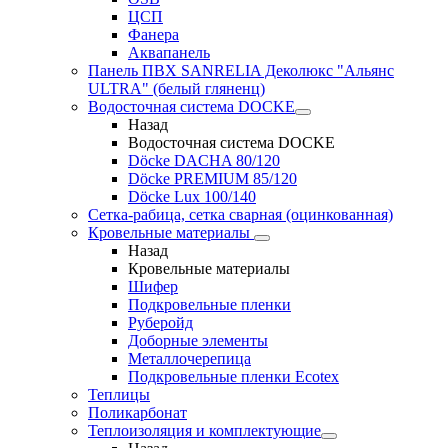
ЦСП
Фанера
Аквапанель
Панель ПВХ SANRELIA Деколюкс "Альянс
ULTRA" (белый гляненц)
Водосточная система DOCKE
Назад
Водосточная система DOCKE
Döсkе DACHA 80/120
Döcke PREMIUM 85/120
Döсkе Luх 100/140
Сетка-рабица, сетка сварная (оцинкованная)
Кровельные материалы
Назад
Кровельные материалы
Шифер
Подкровельные пленки
Руберойд
Доборные элементы
Металлочерепица
Подкровельные пленки Ecotex
Теплицы
Поликарбонат
Теплоизоляция и комплектующие