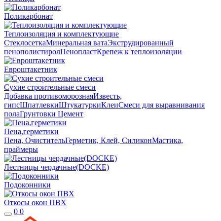
Поликарбонат
Теплоизоляция и комплектующие
Стеклосетка
Минеральная вата
Экструдированный
пенополистирол
Пенопласт
Крепеж к теплоизоляции
Евроштакетник
Сухие строительные смеси
Добавка противоморозная
Известь,
гипс
Шпатлевки
Штукатурки
Клеи
Смеси для выравнивания
пола
Грунтовки
Цемент
Пена,герметики
Пена, Очиститель
Герметик, Клей, Силикон
Мастика,
праймеры
Лестницы чердачные(DOCKE)
Подоконники
Откосы окон ПВХ
0
0