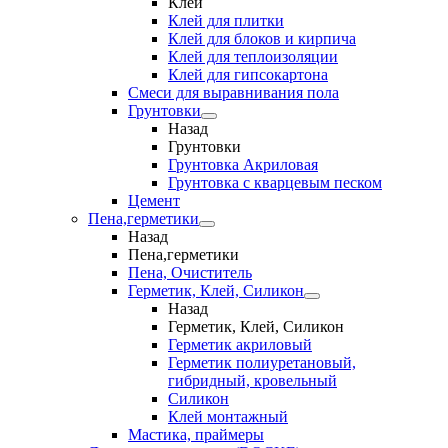
Клеи
Клей для плитки
Клей для блоков и кирпича
Клей для теплоизоляции
Клей для гипсокартона
Смеси для выравнивания пола
Грунтовки
Назад
Грунтовки
Грунтовка Акриловая
Грунтовка с кварцевым песком
Цемент
Пена,герметики
Назад
Пена,герметики
Пена, Очиститель
Герметик, Клей, Силикон
Назад
Герметик, Клей, Силикон
Герметик акриловый
Герметик полиуретановый,
гибридный, кровельный
Силикон
Клей монтажный
Мастика, праймеры