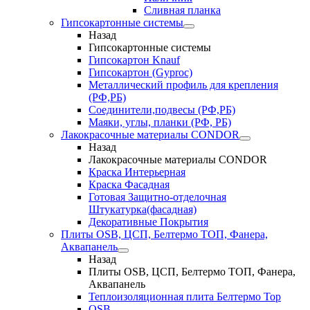
Сливная планка
Гипсокартонные системы
Назад
Гипсокартонные системы
Гипсокартон Knauf
Гипсокартон (Gyproc)
Металлический профиль для крепления
(РФ,РБ)
Соединители,подвесы (РФ,РБ)
Маяки, углы, планки (РФ, РБ)
Лакокрасочные материалы CONDOR
Назад
Лакокрасочные материалы CONDOR
Краска Интерьерная
Краска Фасадная
Готовая Защитно-отделочная
Штукатурка(фасадная)
Декоративные Покрытия
Плиты OSB, ЦСП, Белтермо ТОП, Фанера,
Аквапанель
Назад
Плиты OSB, ЦСП, Белтермо ТОП, Фанера,
Аквапанель
Теплоизоляционная плита Белтермо Top
OSB