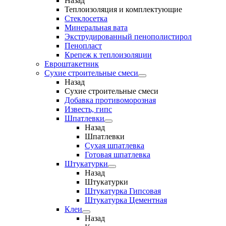
Назад
Теплоизоляция и комплектующие
Стеклосетка
Минеральная вата
Экструдированный пенополистирол
Пенопласт
Крепеж к теплоизоляции
Евроштакетник
Сухие строительные смеси
Назад
Сухие строительные смеси
Добавка противоморозная
Известь, гипс
Шпатлевки
Назад
Шпатлевки
Сухая шпатлевка
Готовая шпатлевка
Штукатурки
Назад
Штукатурки
Штукатурка Гипсовая
Штукатурка Цементная
Клеи
Назад