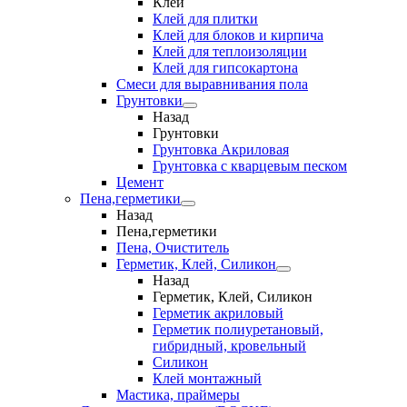
Клеи
Клей для плитки
Клей для блоков и кирпича
Клей для теплоизоляции
Клей для гипсокартона
Смеси для выравнивания пола
Грунтовки
Назад
Грунтовки
Грунтовка Акриловая
Грунтовка с кварцевым песком
Цемент
Пена,герметики
Назад
Пена,герметики
Пена, Очиститель
Герметик, Клей, Силикон
Назад
Герметик, Клей, Силикон
Герметик акриловый
Герметик полиуретановый,
гибридный, кровельный
Силикон
Клей монтажный
Мастика, праймеры