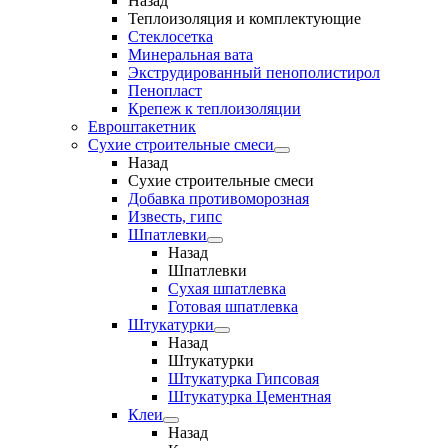
Назад
Теплоизоляция и комплектующие
Стеклосетка
Минеральная вата
Экструдированный пенополистирол
Пенопласт
Крепеж к теплоизоляции
Евроштакетник
Сухие строительные смеси
Назад
Сухие строительные смеси
Добавка противоморозная
Известь, гипс
Шпатлевки
Назад
Шпатлевки
Сухая шпатлевка
Готовая шпатлевка
Штукатурки
Назад
Штукатурки
Штукатурка Гипсовая
Штукатурка Цементная
Клеи
Назад