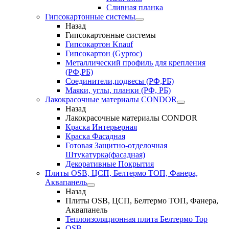
Сливная планка
Гипсокартонные системы
Назад
Гипсокартонные системы
Гипсокартон Knauf
Гипсокартон (Gyproc)
Металлический профиль для крепления
(РФ,РБ)
Соединители,подвесы (РФ,РБ)
Маяки, углы, планки (РФ, РБ)
Лакокрасочные материалы CONDOR
Назад
Лакокрасочные материалы CONDOR
Краска Интерьерная
Краска Фасадная
Готовая Защитно-отделочная
Штукатурка(фасадная)
Декоративные Покрытия
Плиты OSB, ЦСП, Белтермо ТОП, Фанера,
Аквапанель
Назад
Плиты OSB, ЦСП, Белтермо ТОП, Фанера,
Аквапанель
Теплоизоляционная плита Белтермо Top
OSB