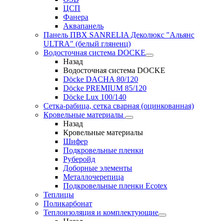
ЦСП
Фанера
Аквапанель
Панель ПВХ SANRELIA Деколюкс "Альянс
ULTRA" (белый гляненц)
Водосточная система DOCKE
Назад
Водосточная система DOCKE
Döсkе DACHA 80/120
Döcke PREMIUM 85/120
Döсkе Luх 100/140
Сетка-рабица, сетка сварная (оцинкованная)
Кровельные материалы
Назад
Кровельные материалы
Шифер
Подкровельные пленки
Руберойд
Доборные элементы
Металлочерепица
Подкровельные пленки Ecotex
Теплицы
Поликарбонат
Теплоизоляция и комплектующие