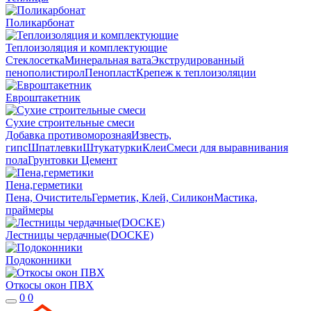
Поликарбонат
Теплоизоляция и комплектующие
Стеклосетка
Минеральная вата
Экструдированный
пенополистирол
Пенопласт
Крепеж к теплоизоляции
Евроштакетник
Сухие строительные смеси
Добавка противоморозная
Известь,
гипс
Шпатлевки
Штукатурки
Клеи
Смеси для выравнивания
пола
Грунтовки
Цемент
Пена,герметики
Пена, Очиститель
Герметик, Клей, Силикон
Мастика,
праймеры
Лестницы чердачные(DOCKE)
Подоконники
Откосы окон ПВХ
0
0