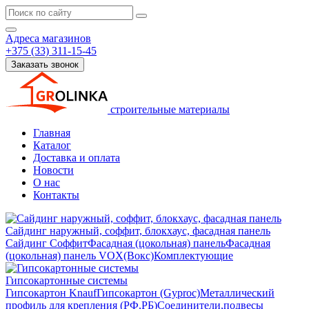
Адреса магазинов
+375 (33) 311-15-45
Заказать звонок
строительные материалы
Главная
Каталог
Доставка и оплата
Новости
О нас
Контакты
Сайдинг наружный, соффит, блокхаус, фасадная панель
Сайдинг
Соффит
Фасадная (цокольная) панель
Фасадная
(цокольная) панель VOX(Вокс)
Комплектующие
Гипсокартонные системы
Гипсокартон Knauf
Гипсокартон (Gyproc)
Металлический
профиль для крепления (РФ,РБ)
Соединители,подвесы