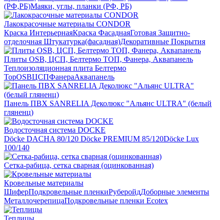
(РФ,РБ)
Маяки, углы, планки (РФ, РБ)
Лакокрасочные материалы CONDOR
Краска Интерьерная
Краска Фасадная
Готовая Защитно-
отделочная Штукатурка(фасадная)
Декоративные Покрытия
Плиты OSB, ЦСП, Белтермо ТОП, Фанера, Аквапанель
Теплоизоляционная плита Белтермо
Top
OSB
ЦСП
Фанера
Аквапанель
Панель ПВХ SANRELIA Деколюкс "Альянс ULTRA" (белый
гляненц)
Водосточная система DOCKE
Döсkе DACHA 80/120
Döcke PREMIUM 85/120
Döсkе Luх
100/140
Сетка-рабица, сетка сварная (оцинкованная)
Кровельные материалы
Шифер
Подкровельные пленки
Руберойд
Доборные элементы
Металлочерепица
Подкровельные пленки Ecotex
Теплицы