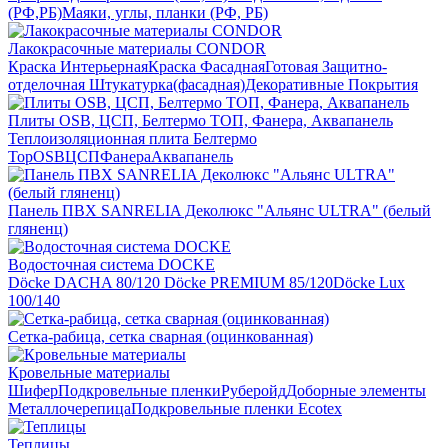
(РФ,РБ)
Маяки, углы, планки (РФ, РБ)
Лакокрасочные материалы CONDOR
Краска Интерьерная
Краска Фасадная
Готовая Защитно-
отделочная Штукатурка(фасадная)
Декоративные Покрытия
Плиты OSB, ЦСП, Белтермо ТОП, Фанера, Аквапанель
Теплоизоляционная плита Белтермо
Top
OSB
ЦСП
Фанера
Аквапанель
Панель ПВХ SANRELIA Деколюкс "Альянс ULTRA" (белый
гляненц)
Водосточная система DOCKE
Döсkе DACHA 80/120
Döcke PREMIUM 85/120
Döсkе Luх
100/140
Сетка-рабица, сетка сварная (оцинкованная)
Кровельные материалы
Шифер
Подкровельные пленки
Руберойд
Доборные элементы
Металлочерепица
Подкровельные пленки Ecotex
Теплицы