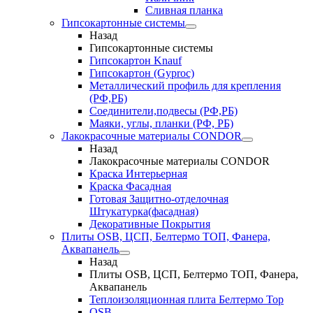
Сливная планка
Гипсокартонные системы
Назад
Гипсокартонные системы
Гипсокартон Knauf
Гипсокартон (Gyproc)
Металлический профиль для крепления
(РФ,РБ)
Соединители,подвесы (РФ,РБ)
Маяки, углы, планки (РФ, РБ)
Лакокрасочные материалы CONDOR
Назад
Лакокрасочные материалы CONDOR
Краска Интерьерная
Краска Фасадная
Готовая Защитно-отделочная
Штукатурка(фасадная)
Декоративные Покрытия
Плиты OSB, ЦСП, Белтермо ТОП, Фанера,
Аквапанель
Назад
Плиты OSB, ЦСП, Белтермо ТОП, Фанера,
Аквапанель
Теплоизоляционная плита Белтермо Top
OSB