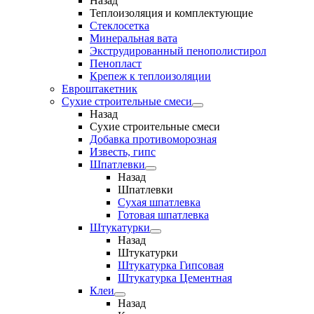
Назад
Теплоизоляция и комплектующие
Стеклосетка
Минеральная вата
Экструдированный пенополистирол
Пенопласт
Крепеж к теплоизоляции
Евроштакетник
Сухие строительные смеси
Назад
Сухие строительные смеси
Добавка противоморозная
Известь, гипс
Шпатлевки
Назад
Шпатлевки
Сухая шпатлевка
Готовая шпатлевка
Штукатурки
Назад
Штукатурки
Штукатурка Гипсовая
Штукатурка Цементная
Клеи
Назад