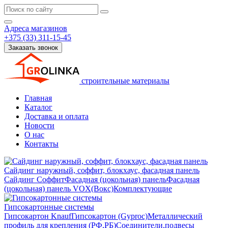
Адреса магазинов
+375 (33) 311-15-45
Заказать звонок
строительные материалы
Главная
Каталог
Доставка и оплата
Новости
О нас
Контакты
Сайдинг наружный, соффит, блокхаус, фасадная панель
Сайдинг
Соффит
Фасадная (цокольная) панель
Фасадная
(цокольная) панель VOX(Вокс)
Комплектующие
Гипсокартонные системы
Гипсокартон Knauf
Гипсокартон (Gyproc)
Металлический
профиль для крепления (РФ,РБ)
Соединители,подвесы