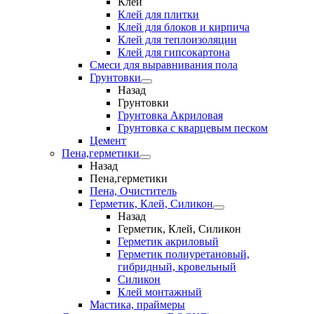
Клеи
Клей для плитки
Клей для блоков и кирпича
Клей для теплоизоляции
Клей для гипсокартона
Смеси для выравнивания пола
Грунтовки
Назад
Грунтовки
Грунтовка Акриловая
Грунтовка с кварцевым песком
Цемент
Пена,герметики
Назад
Пена,герметики
Пена, Очиститель
Герметик, Клей, Силикон
Назад
Герметик, Клей, Силикон
Герметик акриловый
Герметик полиуретановый,
гибридный, кровельный
Силикон
Клей монтажный
Мастика, праймеры