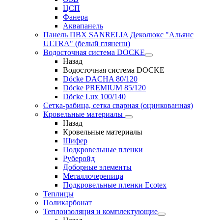
ЦСП
Фанера
Аквапанель
Панель ПВХ SANRELIA Деколюкс "Альянс
ULTRA" (белый гляненц)
Водосточная система DOCKE
Назад
Водосточная система DOCKE
Döсkе DACHA 80/120
Döcke PREMIUM 85/120
Döсkе Luх 100/140
Сетка-рабица, сетка сварная (оцинкованная)
Кровельные материалы
Назад
Кровельные материалы
Шифер
Подкровельные пленки
Руберойд
Доборные элементы
Металлочерепица
Подкровельные пленки Ecotex
Теплицы
Поликарбонат
Теплоизоляция и комплектующие