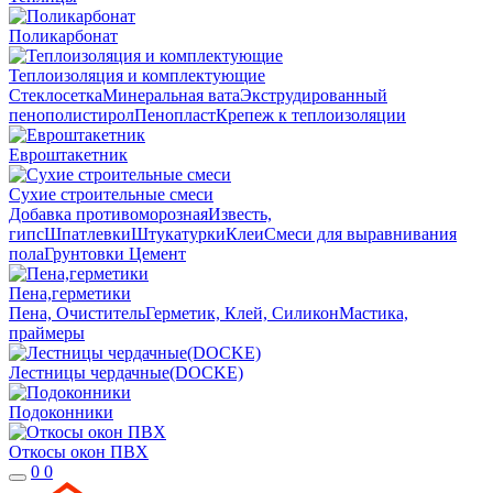
Поликарбонат
Теплоизоляция и комплектующие
Стеклосетка
Минеральная вата
Экструдированный
пенополистирол
Пенопласт
Крепеж к теплоизоляции
Евроштакетник
Сухие строительные смеси
Добавка противоморозная
Известь,
гипс
Шпатлевки
Штукатурки
Клеи
Смеси для выравнивания
пола
Грунтовки
Цемент
Пена,герметики
Пена, Очиститель
Герметик, Клей, Силикон
Мастика,
праймеры
Лестницы чердачные(DOCKE)
Подоконники
Откосы окон ПВХ
0
0