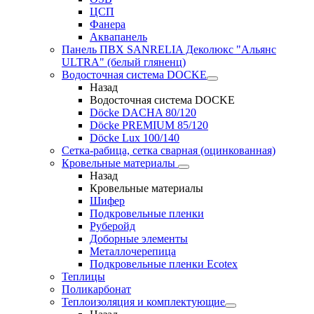
ЦСП
Фанера
Аквапанель
Панель ПВХ SANRELIA Деколюкс "Альянс
ULTRA" (белый гляненц)
Водосточная система DOCKE
Назад
Водосточная система DOCKE
Döсkе DACHA 80/120
Döcke PREMIUM 85/120
Döсkе Luх 100/140
Сетка-рабица, сетка сварная (оцинкованная)
Кровельные материалы
Назад
Кровельные материалы
Шифер
Подкровельные пленки
Руберойд
Доборные элементы
Металлочерепица
Подкровельные пленки Ecotex
Теплицы
Поликарбонат
Теплоизоляция и комплектующие