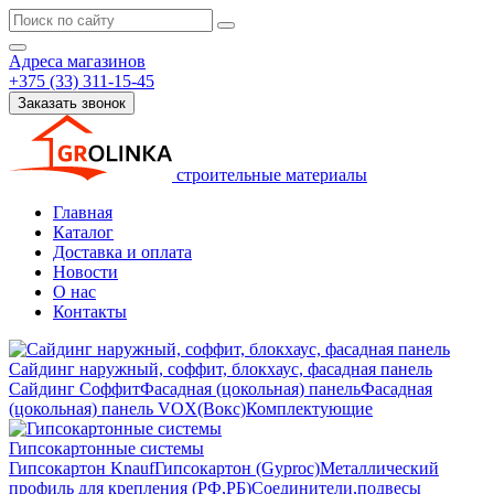
Адреса магазинов
+375 (33) 311-15-45
Заказать звонок
строительные материалы
Главная
Каталог
Доставка и оплата
Новости
О нас
Контакты
Сайдинг наружный, соффит, блокхаус, фасадная панель
Сайдинг
Соффит
Фасадная (цокольная) панель
Фасадная
(цокольная) панель VOX(Вокс)
Комплектующие
Гипсокартонные системы
Гипсокартон Knauf
Гипсокартон (Gyproc)
Металлический
профиль для крепления (РФ,РБ)
Соединители,подвесы