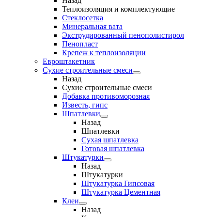
Назад
Теплоизоляция и комплектующие
Стеклосетка
Минеральная вата
Экструдированный пенополистирол
Пенопласт
Крепеж к теплоизоляции
Евроштакетник
Сухие строительные смеси
Назад
Сухие строительные смеси
Добавка противоморозная
Известь, гипс
Шпатлевки
Назад
Шпатлевки
Сухая шпатлевка
Готовая шпатлевка
Штукатурки
Назад
Штукатурки
Штукатурка Гипсовая
Штукатурка Цементная
Клеи
Назад