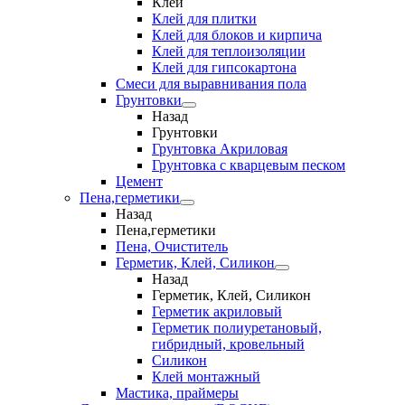
Клеи
Клей для плитки
Клей для блоков и кирпича
Клей для теплоизоляции
Клей для гипсокартона
Смеси для выравнивания пола
Грунтовки
Назад
Грунтовки
Грунтовка Акриловая
Грунтовка с кварцевым песком
Цемент
Пена,герметики
Назад
Пена,герметики
Пена, Очиститель
Герметик, Клей, Силикон
Назад
Герметик, Клей, Силикон
Герметик акриловый
Герметик полиуретановый,
гибридный, кровельный
Силикон
Клей монтажный
Мастика, праймеры