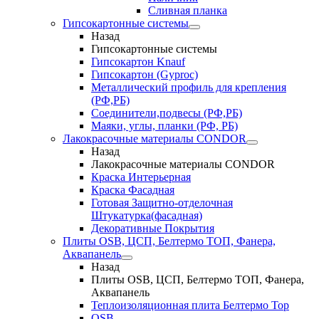
Сливная планка
Гипсокартонные системы
Назад
Гипсокартонные системы
Гипсокартон Knauf
Гипсокартон (Gyproc)
Металлический профиль для крепления
(РФ,РБ)
Соединители,подвесы (РФ,РБ)
Маяки, углы, планки (РФ, РБ)
Лакокрасочные материалы CONDOR
Назад
Лакокрасочные материалы CONDOR
Краска Интерьерная
Краска Фасадная
Готовая Защитно-отделочная
Штукатурка(фасадная)
Декоративные Покрытия
Плиты OSB, ЦСП, Белтермо ТОП, Фанера,
Аквапанель
Назад
Плиты OSB, ЦСП, Белтермо ТОП, Фанера,
Аквапанель
Теплоизоляционная плита Белтермо Top
OSB