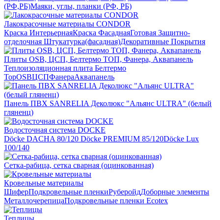
(РФ,РБ)
Маяки, углы, планки (РФ, РБ)
Лакокрасочные материалы CONDOR
Краска Интерьерная
Краска Фасадная
Готовая Защитно-
отделочная Штукатурка(фасадная)
Декоративные Покрытия
Плиты OSB, ЦСП, Белтермо ТОП, Фанера, Аквапанель
Теплоизоляционная плита Белтермо
Top
OSB
ЦСП
Фанера
Аквапанель
Панель ПВХ SANRELIA Деколюкс "Альянс ULTRA" (белый
гляненц)
Водосточная система DOCKE
Döсkе DACHA 80/120
Döcke PREMIUM 85/120
Döсkе Luх
100/140
Сетка-рабица, сетка сварная (оцинкованная)
Кровельные материалы
Шифер
Подкровельные пленки
Руберойд
Доборные элементы
Металлочерепица
Подкровельные пленки Ecotex
Теплицы