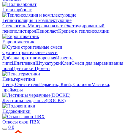
Поликарбонат
Теплоизоляция и комплектующие
Стеклосетка
Минеральная вата
Экструдированный
пенополистирол
Пенопласт
Крепеж к теплоизоляции
Евроштакетник
Сухие строительные смеси
Добавка противоморозная
Известь,
гипс
Шпатлевки
Штукатурки
Клеи
Смеси для выравнивания
пола
Грунтовки
Цемент
Пена,герметики
Пена, Очиститель
Герметик, Клей, Силикон
Мастика,
праймеры
Лестницы чердачные(DOCKE)
Подоконники
Откосы окон ПВХ
0
0