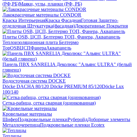
(РФ,РБ)
Маяки, углы, планки (РФ, РБ)
Лакокрасочные материалы CONDOR
Краска Интерьерная
Краска Фасадная
Готовая Защитно-
отделочная Штукатурка(фасадная)
Декоративные Покрытия
Плиты OSB, ЦСП, Белтермо ТОП, Фанера, Аквапанель
Теплоизоляционная плита Белтермо
Top
OSB
ЦСП
Фанера
Аквапанель
Панель ПВХ SANRELIA Деколюкс "Альянс ULTRA" (белый
гляненц)
Водосточная система DOCKE
Döсkе DACHA 80/120
Döcke PREMIUM 85/120
Döсkе Luх
100/140
Сетка-рабица, сетка сварная (оцинкованная)
Кровельные материалы
Шифер
Подкровельные пленки
Руберойд
Доборные элементы
Металлочерепица
Подкровельные пленки Ecotex
Теплицы