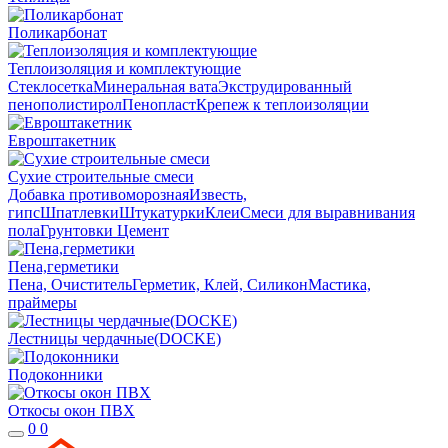
Поликарбонат
Теплоизоляция и комплектующие
Стеклосетка
Минеральная вата
Экструдированный
пенополистирол
Пенопласт
Крепеж к теплоизоляции
Евроштакетник
Сухие строительные смеси
Добавка противоморозная
Известь,
гипс
Шпатлевки
Штукатурки
Клеи
Смеси для выравнивания
пола
Грунтовки
Цемент
Пена,герметики
Пена, Очиститель
Герметик, Клей, Силикон
Мастика,
праймеры
Лестницы чердачные(DOCKE)
Подоконники
Откосы окон ПВХ
0
0