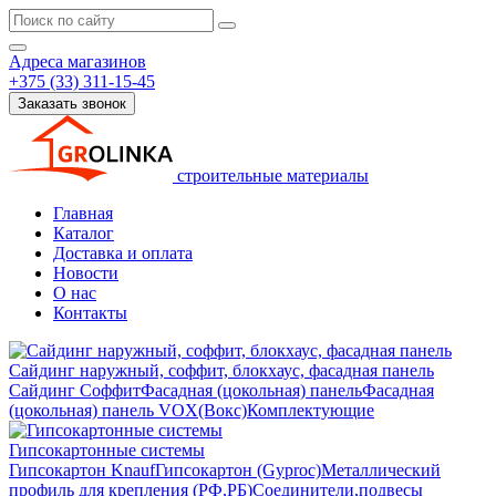
Адреса магазинов
+375 (33) 311-15-45
Заказать звонок
строительные материалы
Главная
Каталог
Доставка и оплата
Новости
О нас
Контакты
Сайдинг наружный, соффит, блокхаус, фасадная панель
Сайдинг
Соффит
Фасадная (цокольная) панель
Фасадная
(цокольная) панель VOX(Вокс)
Комплектующие
Гипсокартонные системы
Гипсокартон Knauf
Гипсокартон (Gyproc)
Металлический
профиль для крепления (РФ,РБ)
Соединители,подвесы