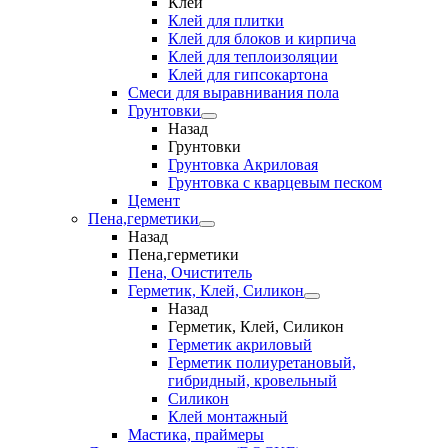
Клеи
Клей для плитки
Клей для блоков и кирпича
Клей для теплоизоляции
Клей для гипсокартона
Смеси для выравнивания пола
Грунтовки
Назад
Грунтовки
Грунтовка Акриловая
Грунтовка с кварцевым песком
Цемент
Пена,герметики
Назад
Пена,герметики
Пена, Очиститель
Герметик, Клей, Силикон
Назад
Герметик, Клей, Силикон
Герметик акриловый
Герметик полиуретановый,
гибридный, кровельный
Силикон
Клей монтажный
Мастика, праймеры