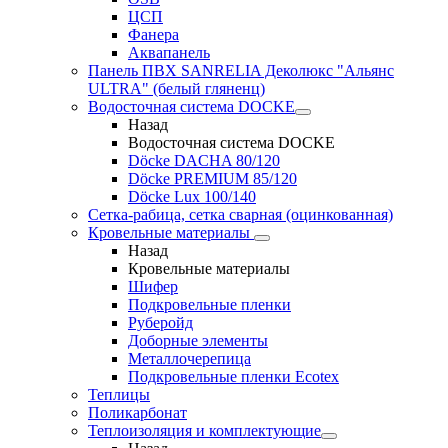
ЦСП
Фанера
Аквапанель
Панель ПВХ SANRELIA Деколюкс "Альянс
ULTRA" (белый гляненц)
Водосточная система DOCKE
Назад
Водосточная система DOCKE
Döсkе DACHA 80/120
Döcke PREMIUM 85/120
Döсkе Luх 100/140
Сетка-рабица, сетка сварная (оцинкованная)
Кровельные материалы
Назад
Кровельные материалы
Шифер
Подкровельные пленки
Руберойд
Доборные элементы
Металлочерепица
Подкровельные пленки Ecotex
Теплицы
Поликарбонат
Теплоизоляция и комплектующие