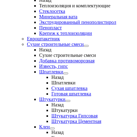
Назад
Теплоизоляция и комплектующие
Стеклосетка
Минеральная вата
Экструдированный пенополистирол
Пенопласт
Крепеж к теплоизоляции
Евроштакетник
Сухие строительные смеси
Назад
Сухие строительные смеси
Добавка противоморозная
Известь, гипс
Шпатлевки
Назад
Шпатлевки
Сухая шпатлевка
Готовая шпатлевка
Штукатурки
Назад
Штукатурки
Штукатурка Гипсовая
Штукатурка Цементная
Клеи
Назад