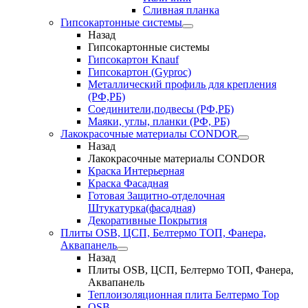
Сливная планка
Гипсокартонные системы
Назад
Гипсокартонные системы
Гипсокартон Knauf
Гипсокартон (Gyproc)
Металлический профиль для крепления
(РФ,РБ)
Соединители,подвесы (РФ,РБ)
Маяки, углы, планки (РФ, РБ)
Лакокрасочные материалы CONDOR
Назад
Лакокрасочные материалы CONDOR
Краска Интерьерная
Краска Фасадная
Готовая Защитно-отделочная
Штукатурка(фасадная)
Декоративные Покрытия
Плиты OSB, ЦСП, Белтермо ТОП, Фанера,
Аквапанель
Назад
Плиты OSB, ЦСП, Белтермо ТОП, Фанера,
Аквапанель
Теплоизоляционная плита Белтермо Top
OSB