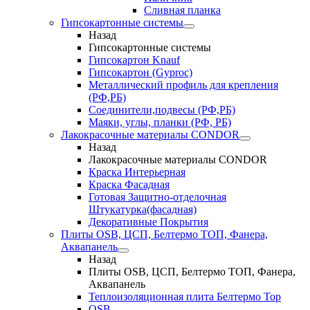
Сливная планка
Гипсокартонные системы
Назад
Гипсокартонные системы
Гипсокартон Knauf
Гипсокартон (Gyproc)
Металлический профиль для крепления
(РФ,РБ)
Соединители,подвесы (РФ,РБ)
Маяки, углы, планки (РФ, РБ)
Лакокрасочные материалы CONDOR
Назад
Лакокрасочные материалы CONDOR
Краска Интерьерная
Краска Фасадная
Готовая Защитно-отделочная
Штукатурка(фасадная)
Декоративные Покрытия
Плиты OSB, ЦСП, Белтермо ТОП, Фанера,
Аквапанель
Назад
Плиты OSB, ЦСП, Белтермо ТОП, Фанера,
Аквапанель
Теплоизоляционная плита Белтермо Top
OSB