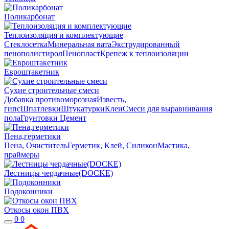
Поликарбонат
Теплоизоляция и комплектующие
Стеклосетка
Минеральная вата
Экструдированный
пенополистирол
Пенопласт
Крепеж к теплоизоляции
Евроштакетник
Сухие строительные смеси
Добавка противоморозная
Известь,
гипс
Шпатлевки
Штукатурки
Клеи
Смеси для выравнивания
пола
Грунтовки
Цемент
Пена,герметики
Пена, Очиститель
Герметик, Клей, Силикон
Мастика,
праймеры
Лестницы чердачные(DOCKE)
Подоконники
Откосы окон ПВХ
0
0