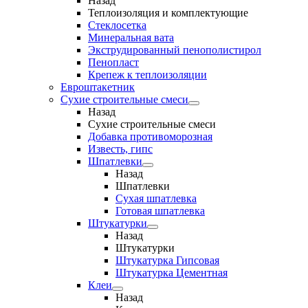
Назад
Теплоизоляция и комплектующие
Стеклосетка
Минеральная вата
Экструдированный пенополистирол
Пенопласт
Крепеж к теплоизоляции
Евроштакетник
Сухие строительные смеси
Назад
Сухие строительные смеси
Добавка противоморозная
Известь, гипс
Шпатлевки
Назад
Шпатлевки
Сухая шпатлевка
Готовая шпатлевка
Штукатурки
Назад
Штукатурки
Штукатурка Гипсовая
Штукатурка Цементная
Клеи
Назад