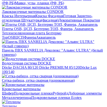
(РФ,РБ)
Маяки, углы, планки (РФ, РБ)
Лакокрасочные материалы CONDOR
Краска Интерьерная
Краска Фасадная
Готовая Защитно-
отделочная Штукатурка(фасадная)
Декоративные Покрытия
Плиты OSB, ЦСП, Белтермо ТОП, Фанера, Аквапанель
Теплоизоляционная плита Белтермо
Top
OSB
ЦСП
Фанера
Аквапанель
Панель ПВХ SANRELIA Деколюкс "Альянс ULTRA" (белый
гляненц)
Водосточная система DOCKE
Döсkе DACHA 80/120
Döcke PREMIUM 85/120
Döсkе Luх
100/140
Сетка-рабица, сетка сварная (оцинкованная)
Кровельные материалы
Шифер
Подкровельные пленки
Руберойд
Доборные элементы
Металлочерепица
Подкровельные пленки Ecotex
Теплицы