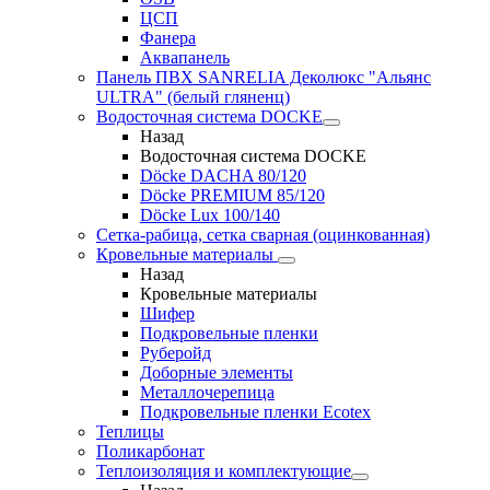
ЦСП
Фанера
Аквапанель
Панель ПВХ SANRELIA Деколюкс "Альянс
ULTRA" (белый гляненц)
Водосточная система DOCKE
Назад
Водосточная система DOCKE
Döсkе DACHA 80/120
Döcke PREMIUM 85/120
Döсkе Luх 100/140
Сетка-рабица, сетка сварная (оцинкованная)
Кровельные материалы
Назад
Кровельные материалы
Шифер
Подкровельные пленки
Руберойд
Доборные элементы
Металлочерепица
Подкровельные пленки Ecotex
Теплицы
Поликарбонат
Теплоизоляция и комплектующие