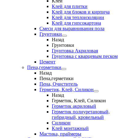
Клеи
Клей для плитки
Клей для блоков и кирпича
Клей для теплоизоляции
Клей для гипсокартона
Смеси для выравнивания пола
Грунтовки
Назад
Грунтовки
Грунтовка Акриловая
Грунтовка с кварцевым песком
Цемент
Пена,герметики
Назад
Пена,герметики
Пена, Очиститель
Герметик, Клей, Силикон
Назад
Герметик, Клей, Силикон
Герметик акриловый
Герметик полиуретановый,
гибридный, кровельный
Силикон
Клей монтажный
Мастика, праймеры