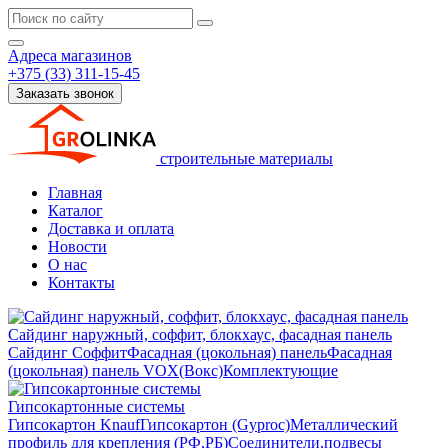
Адреса магазинов
+375 (33) 311-15-45
Заказать звонок
строительные материалы
Главная
Каталог
Доставка и оплата
Новости
О нас
Контакты
Сайдинг наружный, соффит, блокхаус, фасадная панель
Сайдинг
Соффит
Фасадная (цокольная) панель
Фасадная
(цокольная) панель VOX(Вокс)
Комплектующие
Гипсокартонные системы
Гипсокартон Knauf
Гипсокартон (Gyproc)
Металлический
профиль для крепления (РФ,РБ)
Соединители,подвесы