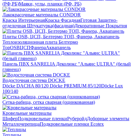
(РФ,РБ)
Маяки, углы, планки (РФ, РБ)
Лакокрасочные материалы CONDOR
Краска Интерьерная
Краска Фасадная
Готовая Защитно-
отделочная Штукатурка(фасадная)
Декоративные Покрытия
Плиты OSB, ЦСП, Белтермо ТОП, Фанера, Аквапанель
Теплоизоляционная плита Белтермо
Top
OSB
ЦСП
Фанера
Аквапанель
Панель ПВХ SANRELIA Деколюкс "Альянс ULTRA" (белый
гляненц)
Водосточная система DOCKE
Döсkе DACHA 80/120
Döcke PREMIUM 85/120
Döсkе Luх
100/140
Сетка-рабица, сетка сварная (оцинкованная)
Кровельные материалы
Шифер
Подкровельные пленки
Руберойд
Доборные элементы
Металлочерепица
Подкровельные пленки Ecotex
Теплицы