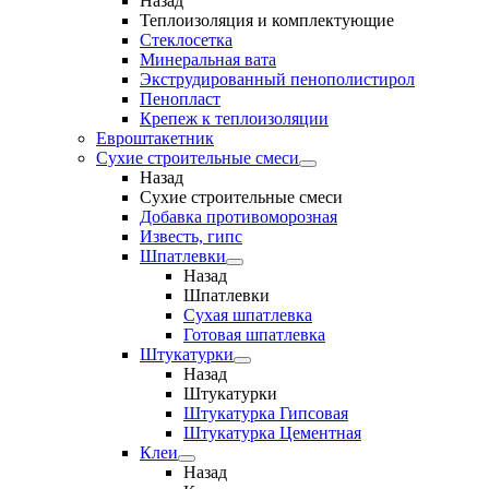
Назад
Теплоизоляция и комплектующие
Стеклосетка
Минеральная вата
Экструдированный пенополистирол
Пенопласт
Крепеж к теплоизоляции
Евроштакетник
Сухие строительные смеси
Назад
Сухие строительные смеси
Добавка противоморозная
Известь, гипс
Шпатлевки
Назад
Шпатлевки
Сухая шпатлевка
Готовая шпатлевка
Штукатурки
Назад
Штукатурки
Штукатурка Гипсовая
Штукатурка Цементная
Клеи
Назад