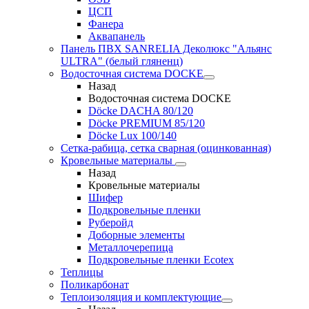
ЦСП
Фанера
Аквапанель
Панель ПВХ SANRELIA Деколюкс "Альянс
ULTRA" (белый гляненц)
Водосточная система DOCKE
Назад
Водосточная система DOCKE
Döсkе DACHA 80/120
Döcke PREMIUM 85/120
Döсkе Luх 100/140
Сетка-рабица, сетка сварная (оцинкованная)
Кровельные материалы
Назад
Кровельные материалы
Шифер
Подкровельные пленки
Руберойд
Доборные элементы
Металлочерепица
Подкровельные пленки Ecotex
Теплицы
Поликарбонат
Теплоизоляция и комплектующие