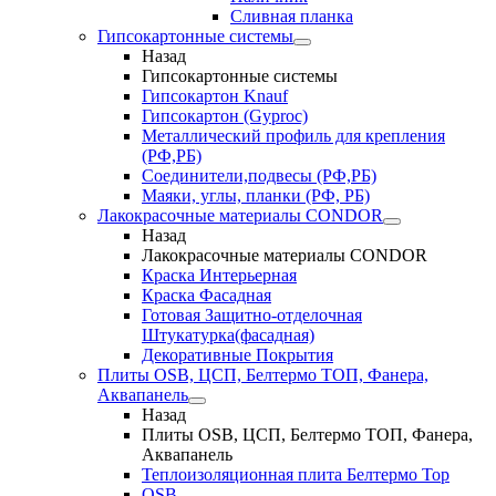
Сливная планка
Гипсокартонные системы
Назад
Гипсокартонные системы
Гипсокартон Knauf
Гипсокартон (Gyproc)
Металлический профиль для крепления
(РФ,РБ)
Соединители,подвесы (РФ,РБ)
Маяки, углы, планки (РФ, РБ)
Лакокрасочные материалы CONDOR
Назад
Лакокрасочные материалы CONDOR
Краска Интерьерная
Краска Фасадная
Готовая Защитно-отделочная
Штукатурка(фасадная)
Декоративные Покрытия
Плиты OSB, ЦСП, Белтермо ТОП, Фанера,
Аквапанель
Назад
Плиты OSB, ЦСП, Белтермо ТОП, Фанера,
Аквапанель
Теплоизоляционная плита Белтермо Top
OSB