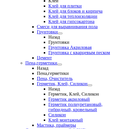
Клеи
Клей для плитки
Клей для блоков и кирпича
Клей для теплоизоляции
Клей для гипсокартона
Смеси для выравнивания пола
Грунтовки
Назад
Грунтовки
Грунтовка Акриловая
Грунтовка с кварцевым песком
Цемент
Пена,герметики
Назад
Пена,герметики
Пена, Очиститель
Герметик, Клей, Силикон
Назад
Герметик, Клей, Силикон
Герметик акриловый
Герметик полиуретановый,
гибридный, кровельный
Силикон
Клей монтажный
Мастика, праймеры