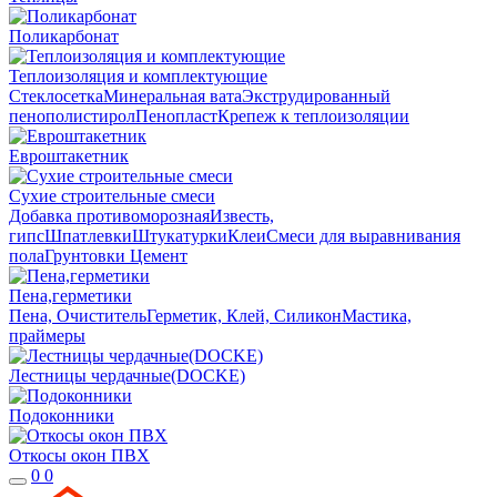
Поликарбонат
Теплоизоляция и комплектующие
Стеклосетка
Минеральная вата
Экструдированный
пенополистирол
Пенопласт
Крепеж к теплоизоляции
Евроштакетник
Сухие строительные смеси
Добавка противоморозная
Известь,
гипс
Шпатлевки
Штукатурки
Клеи
Смеси для выравнивания
пола
Грунтовки
Цемент
Пена,герметики
Пена, Очиститель
Герметик, Клей, Силикон
Мастика,
праймеры
Лестницы чердачные(DOCKE)
Подоконники
Откосы окон ПВХ
0
0