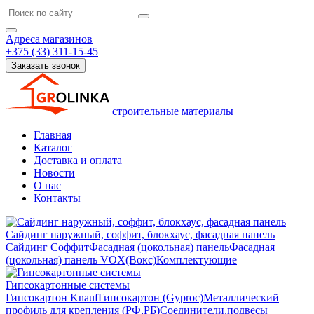
Адреса магазинов
+375 (33) 311-15-45
Заказать звонок
строительные материалы
Главная
Каталог
Доставка и оплата
Новости
О нас
Контакты
Сайдинг наружный, соффит, блокхаус, фасадная панель
Сайдинг
Соффит
Фасадная (цокольная) панель
Фасадная
(цокольная) панель VOX(Вокс)
Комплектующие
Гипсокартонные системы
Гипсокартон Knauf
Гипсокартон (Gyproc)
Металлический
профиль для крепления (РФ,РБ)
Соединители,подвесы