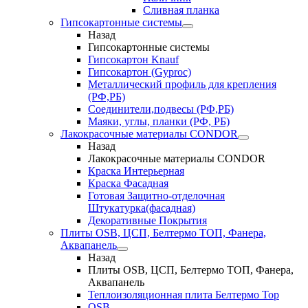
Сливная планка
Гипсокартонные системы
Назад
Гипсокартонные системы
Гипсокартон Knauf
Гипсокартон (Gyproc)
Металлический профиль для крепления
(РФ,РБ)
Соединители,подвесы (РФ,РБ)
Маяки, углы, планки (РФ, РБ)
Лакокрасочные материалы CONDOR
Назад
Лакокрасочные материалы CONDOR
Краска Интерьерная
Краска Фасадная
Готовая Защитно-отделочная
Штукатурка(фасадная)
Декоративные Покрытия
Плиты OSB, ЦСП, Белтермо ТОП, Фанера,
Аквапанель
Назад
Плиты OSB, ЦСП, Белтермо ТОП, Фанера,
Аквапанель
Теплоизоляционная плита Белтермо Top
OSB