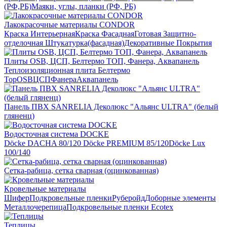
(РФ,РБ)
Маяки, углы, планки (РФ, РБ)
Лакокрасочные материалы CONDOR
Краска Интерьерная
Краска Фасадная
Готовая Защитно-
отделочная Штукатурка(фасадная)
Декоративные Покрытия
Плиты OSB, ЦСП, Белтермо ТОП, Фанера, Аквапанель
Теплоизоляционная плита Белтермо
Top
OSB
ЦСП
Фанера
Аквапанель
Панель ПВХ SANRELIA Деколюкс "Альянс ULTRA" (белый
гляненц)
Водосточная система DOCKE
Döсkе DACHA 80/120
Döcke PREMIUM 85/120
Döсkе Luх
100/140
Сетка-рабица, сетка сварная (оцинкованная)
Кровельные материалы
Шифер
Подкровельные пленки
Руберойд
Доборные элементы
Металлочерепица
Подкровельные пленки Ecotex
Теплицы