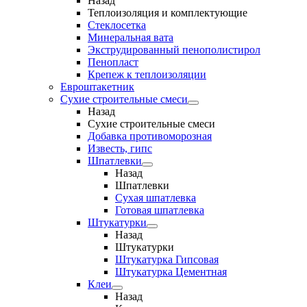
Назад
Теплоизоляция и комплектующие
Стеклосетка
Минеральная вата
Экструдированный пенополистирол
Пенопласт
Крепеж к теплоизоляции
Евроштакетник
Сухие строительные смеси
Назад
Сухие строительные смеси
Добавка противоморозная
Известь, гипс
Шпатлевки
Назад
Шпатлевки
Сухая шпатлевка
Готовая шпатлевка
Штукатурки
Назад
Штукатурки
Штукатурка Гипсовая
Штукатурка Цементная
Клеи
Назад