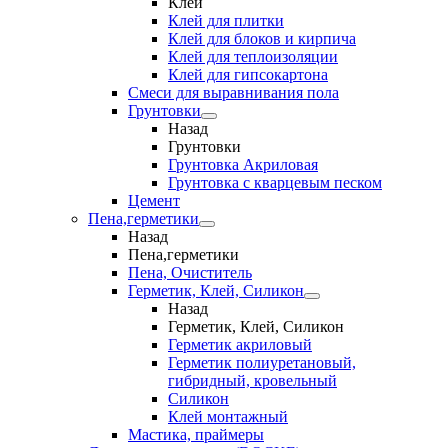
Клеи
Клей для плитки
Клей для блоков и кирпича
Клей для теплоизоляции
Клей для гипсокартона
Смеси для выравнивания пола
Грунтовки
Назад
Грунтовки
Грунтовка Акриловая
Грунтовка с кварцевым песком
Цемент
Пена,герметики
Назад
Пена,герметики
Пена, Очиститель
Герметик, Клей, Силикон
Назад
Герметик, Клей, Силикон
Герметик акриловый
Герметик полиуретановый,
гибридный, кровельный
Силикон
Клей монтажный
Мастика, праймеры