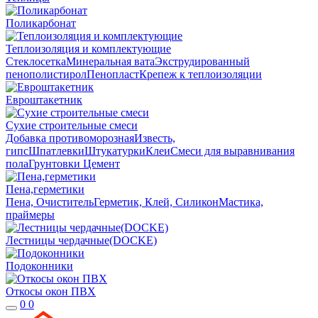
Поликарбонат
Теплоизоляция и комплектующие
Стеклосетка
Минеральная вата
Экструдированный
пенополистирол
Пенопласт
Крепеж к теплоизоляции
Евроштакетник
Сухие строительные смеси
Добавка противоморозная
Известь,
гипс
Шпатлевки
Штукатурки
Клеи
Смеси для выравнивания
пола
Грунтовки
Цемент
Пена,герметики
Пена, Очиститель
Герметик, Клей, Силикон
Мастика,
праймеры
Лестницы чердачные(DOCKE)
Подоконники
Откосы окон ПВХ
0
0