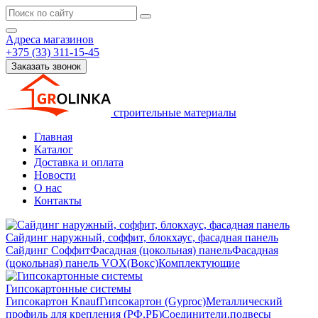
Адреса магазинов
+375 (33) 311-15-45
Заказать звонок
строительные материалы
Главная
Каталог
Доставка и оплата
Новости
О нас
Контакты
Сайдинг наружный, соффит, блокхаус, фасадная панель
Сайдинг
Соффит
Фасадная (цокольная) панель
Фасадная
(цокольная) панель VOX(Вокс)
Комплектующие
Гипсокартонные системы
Гипсокартон Knauf
Гипсокартон (Gyproc)
Металлический
профиль для крепления (РФ,РБ)
Соединители,подвесы