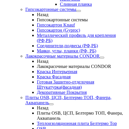
Сливная планка
Гипсокартонные системы
Назад
Гипсокартонные системы
Гипсокартон Knauf
Гипсокартон (Gyproc)
Металлический профиль для крепления
(РФ,РБ)
Соединители,подвесы (РФ,РБ)
Маяки, углы, планки (РФ, РБ)
Лакокрасочные материалы CONDOR
Назад
Лакокрасочные материалы CONDOR
Краска Интерьерная
Краска Фасадная
Готовая Защитно-отделочная
Штукатурка(фасадная)
Декоративные Покрытия
Плиты OSB, ЦСП, Белтермо ТОП, Фанера,
Аквапанель
Назад
Плиты OSB, ЦСП, Белтермо ТОП, Фанера,
Аквапанель
Теплоизоляционная плита Белтермо Top
OSB