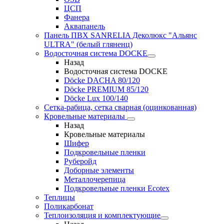
ЦСП
Фанера
Аквапанель
Панель ПВХ SANRELIA Деколюкс "Альянс
ULTRA" (белый гляненц)
Водосточная система DOCKE
Назад
Водосточная система DOCKE
Döсkе DACHA 80/120
Döcke PREMIUM 85/120
Döсkе Luх 100/140
Сетка-рабица, сетка сварная (оцинкованная)
Кровельные материалы
Назад
Кровельные материалы
Шифер
Подкровельные пленки
Руберойд
Доборные элементы
Металлочерепица
Подкровельные пленки Ecotex
Теплицы
Поликарбонат
Теплоизоляция и комплектующие