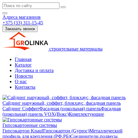
Адреса магазинов
+375 (33) 311-15-45
Заказать звонок
строительные материалы
Главная
Каталог
Доставка и оплата
Новости
О нас
Контакты
Сайдинг наружный, соффит, блокхаус, фасадная панель
Сайдинг
Соффит
Фасадная (цокольная) панель
Фасадная
(цокольная) панель VOX(Вокс)
Комплектующие
Гипсокартонные системы
Гипсокартон Knauf
Гипсокартон (Gyproc)
Металлический
профиль для крепления (РФ,РБ)
Соединители,подвесы