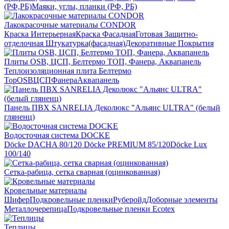
(РФ,РБ)
Маяки, углы, планки (РФ, РБ)
Лакокрасочные материалы CONDOR
Краска Интерьерная
Краска Фасадная
Готовая Защитно-
отделочная Штукатурка(фасадная)
Декоративные Покрытия
Плиты OSB, ЦСП, Белтермо ТОП, Фанера, Аквапанель
Теплоизоляционная плита Белтермо
Top
OSB
ЦСП
Фанера
Аквапанель
Панель ПВХ SANRELIA Деколюкс "Альянс ULTRA" (белый
гляненц)
Водосточная система DOCKE
Döсkе DACHA 80/120
Döcke PREMIUM 85/120
Döсkе Luх
100/140
Сетка-рабица, сетка сварная (оцинкованная)
Кровельные материалы
Шифер
Подкровельные пленки
Руберойд
Доборные элементы
Металлочерепица
Подкровельные пленки Ecotex
Теплицы