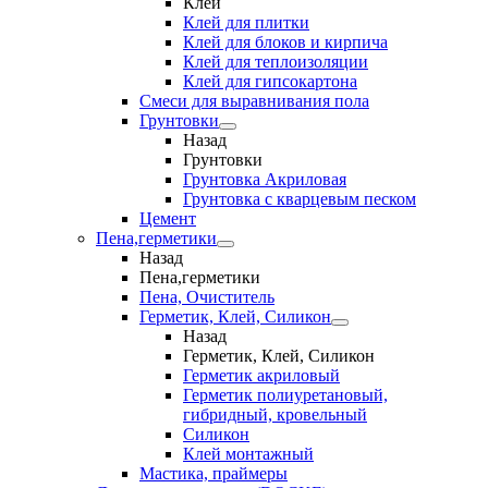
Клеи
Клей для плитки
Клей для блоков и кирпича
Клей для теплоизоляции
Клей для гипсокартона
Смеси для выравнивания пола
Грунтовки
Назад
Грунтовки
Грунтовка Акриловая
Грунтовка с кварцевым песком
Цемент
Пена,герметики
Назад
Пена,герметики
Пена, Очиститель
Герметик, Клей, Силикон
Назад
Герметик, Клей, Силикон
Герметик акриловый
Герметик полиуретановый,
гибридный, кровельный
Силикон
Клей монтажный
Мастика, праймеры