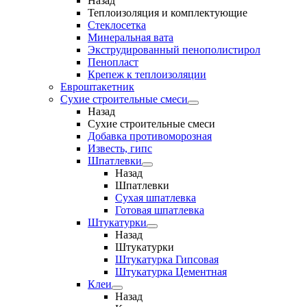
Назад
Теплоизоляция и комплектующие
Стеклосетка
Минеральная вата
Экструдированный пенополистирол
Пенопласт
Крепеж к теплоизоляции
Евроштакетник
Сухие строительные смеси
Назад
Сухие строительные смеси
Добавка противоморозная
Известь, гипс
Шпатлевки
Назад
Шпатлевки
Сухая шпатлевка
Готовая шпатлевка
Штукатурки
Назад
Штукатурки
Штукатурка Гипсовая
Штукатурка Цементная
Клеи
Назад