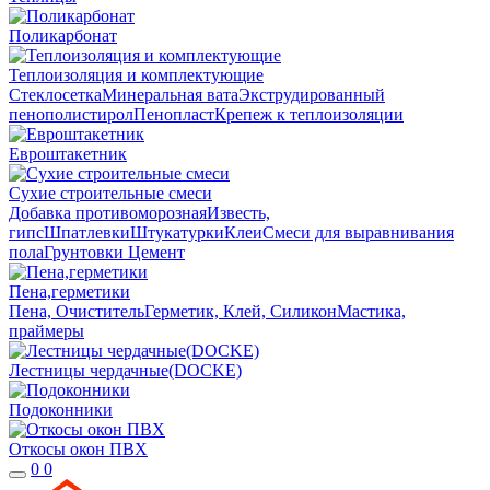
Поликарбонат
Теплоизоляция и комплектующие
Стеклосетка
Минеральная вата
Экструдированный
пенополистирол
Пенопласт
Крепеж к теплоизоляции
Евроштакетник
Сухие строительные смеси
Добавка противоморозная
Известь,
гипс
Шпатлевки
Штукатурки
Клеи
Смеси для выравнивания
пола
Грунтовки
Цемент
Пена,герметики
Пена, Очиститель
Герметик, Клей, Силикон
Мастика,
праймеры
Лестницы чердачные(DOCKE)
Подоконники
Откосы окон ПВХ
0
0