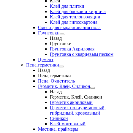
Клеи
Клей для плитки
Клей для блоков и кирпича
Клей для теплоизоляции
Клей для гипсокартона
Смеси для выравнивания пола
Грунтовки
Назад
Грунтовки
Грунтовка Акриловая
Грунтовка с кварцевым песком
Цемент
Пена,герметики
Назад
Пена,герметики
Пена, Очиститель
Герметик, Клей, Силикон
Назад
Герметик, Клей, Силикон
Герметик акриловый
Герметик полиуретановый,
гибридный, кровельный
Силикон
Клей монтажный
Мастика, праймеры