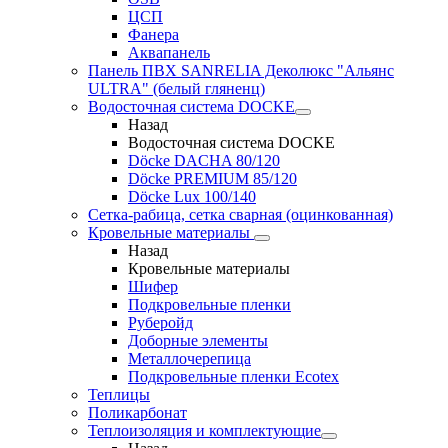
ЦСП
Фанера
Аквапанель
Панель ПВХ SANRELIA Деколюкс "Альянс
ULTRA" (белый гляненц)
Водосточная система DOCKE
Назад
Водосточная система DOCKE
Döсkе DACHA 80/120
Döcke PREMIUM 85/120
Döсkе Luх 100/140
Сетка-рабица, сетка сварная (оцинкованная)
Кровельные материалы
Назад
Кровельные материалы
Шифер
Подкровельные пленки
Руберойд
Доборные элементы
Металлочерепица
Подкровельные пленки Ecotex
Теплицы
Поликарбонат
Теплоизоляция и комплектующие