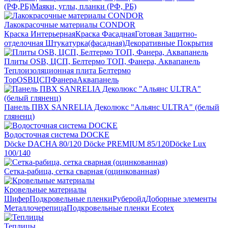
(РФ,РБ)
Маяки, углы, планки (РФ, РБ)
Лакокрасочные материалы CONDOR
Краска Интерьерная
Краска Фасадная
Готовая Защитно-
отделочная Штукатурка(фасадная)
Декоративные Покрытия
Плиты OSB, ЦСП, Белтермо ТОП, Фанера, Аквапанель
Теплоизоляционная плита Белтермо
Top
OSB
ЦСП
Фанера
Аквапанель
Панель ПВХ SANRELIA Деколюкс "Альянс ULTRA" (белый
гляненц)
Водосточная система DOCKE
Döсkе DACHA 80/120
Döcke PREMIUM 85/120
Döсkе Luх
100/140
Сетка-рабица, сетка сварная (оцинкованная)
Кровельные материалы
Шифер
Подкровельные пленки
Руберойд
Доборные элементы
Металлочерепица
Подкровельные пленки Ecotex
Теплицы