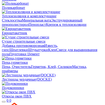
Поликарбонат
Теплоизоляция и комплектующие
Стеклосетка
Минеральная вата
Экструдированный
пенополистирол
Пенопласт
Крепеж к теплоизоляции
Евроштакетник
Сухие строительные смеси
Добавка противоморозная
Известь,
гипс
Шпатлевки
Штукатурки
Клеи
Смеси для выравнивания
пола
Грунтовки
Цемент
Пена,герметики
Пена, Очиститель
Герметик, Клей, Силикон
Мастика,
праймеры
Лестницы чердачные(DOCKE)
Подоконники
Откосы окон ПВХ
0
0