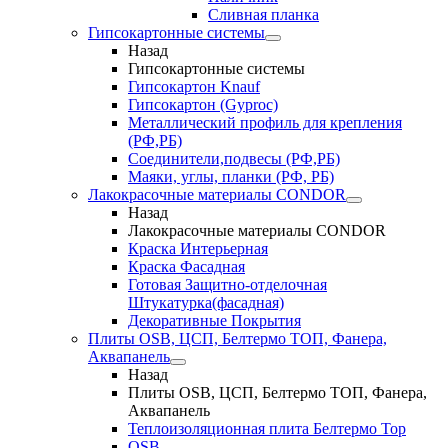
Сливная планка
Гипсокартонные системы
Назад
Гипсокартонные системы
Гипсокартон Knauf
Гипсокартон (Gyproc)
Металлический профиль для крепления
(РФ,РБ)
Соединители,подвесы (РФ,РБ)
Маяки, углы, планки (РФ, РБ)
Лакокрасочные материалы CONDOR
Назад
Лакокрасочные материалы CONDOR
Краска Интерьерная
Краска Фасадная
Готовая Защитно-отделочная
Штукатурка(фасадная)
Декоративные Покрытия
Плиты OSB, ЦСП, Белтермо ТОП, Фанера,
Аквапанель
Назад
Плиты OSB, ЦСП, Белтермо ТОП, Фанера,
Аквапанель
Теплоизоляционная плита Белтермо Top
OSB