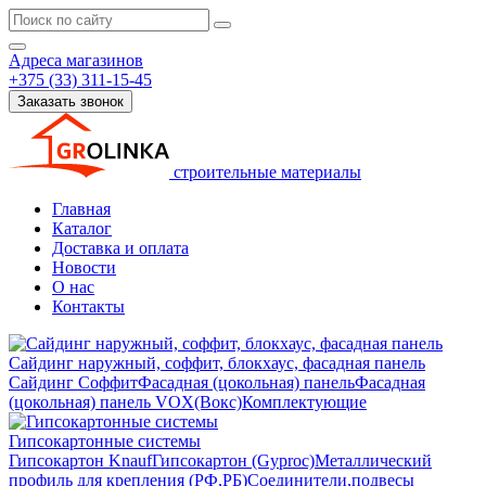
Адреса магазинов
+375 (33) 311-15-45
Заказать звонок
строительные материалы
Главная
Каталог
Доставка и оплата
Новости
О нас
Контакты
Сайдинг наружный, соффит, блокхаус, фасадная панель
Сайдинг
Соффит
Фасадная (цокольная) панель
Фасадная
(цокольная) панель VOX(Вокс)
Комплектующие
Гипсокартонные системы
Гипсокартон Knauf
Гипсокартон (Gyproc)
Металлический
профиль для крепления (РФ,РБ)
Соединители,подвесы