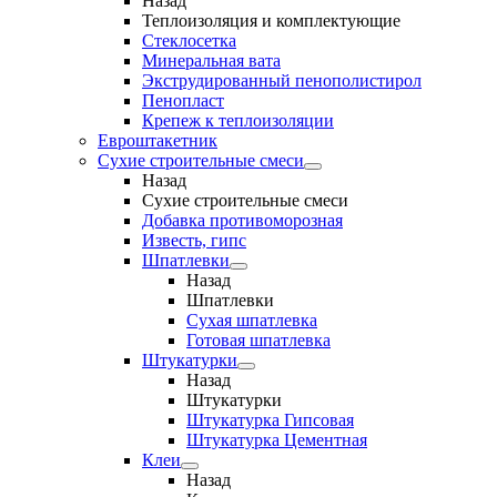
Назад
Теплоизоляция и комплектующие
Стеклосетка
Минеральная вата
Экструдированный пенополистирол
Пенопласт
Крепеж к теплоизоляции
Евроштакетник
Сухие строительные смеси
Назад
Сухие строительные смеси
Добавка противоморозная
Известь, гипс
Шпатлевки
Назад
Шпатлевки
Сухая шпатлевка
Готовая шпатлевка
Штукатурки
Назад
Штукатурки
Штукатурка Гипсовая
Штукатурка Цементная
Клеи
Назад