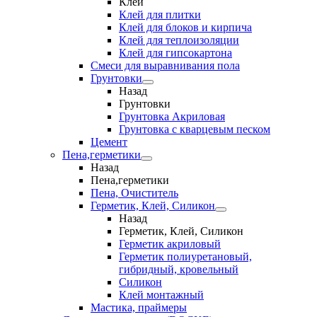
Клеи
Клей для плитки
Клей для блоков и кирпича
Клей для теплоизоляции
Клей для гипсокартона
Смеси для выравнивания пола
Грунтовки
Назад
Грунтовки
Грунтовка Акриловая
Грунтовка с кварцевым песком
Цемент
Пена,герметики
Назад
Пена,герметики
Пена, Очиститель
Герметик, Клей, Силикон
Назад
Герметик, Клей, Силикон
Герметик акриловый
Герметик полиуретановый,
гибридный, кровельный
Силикон
Клей монтажный
Мастика, праймеры