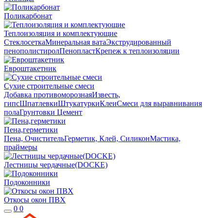
Поликарбонат
Теплоизоляция и комплектующие
Стеклосетка
Минеральная вата
Экструдированный
пенополистирол
Пенопласт
Крепеж к теплоизоляции
Евроштакетник
Сухие строительные смеси
Добавка противоморозная
Известь,
гипс
Шпатлевки
Штукатурки
Клеи
Смеси для выравнивания
пола
Грунтовки
Цемент
Пена,герметики
Пена, Очиститель
Герметик, Клей, Силикон
Мастика,
праймеры
Лестницы чердачные(DOCKE)
Подоконники
Откосы окон ПВХ
0
0