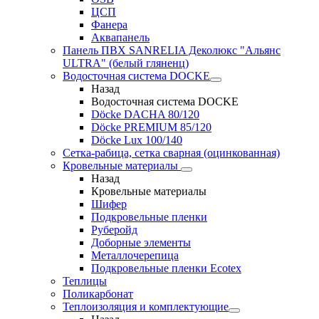
ЦСП
Фанера
Аквапанель
Панель ПВХ SANRELIA Деколюкс "Альянс
ULTRA" (белый гляненц)
Водосточная система DOCKE
Назад
Водосточная система DOCKE
Döсkе DACHA 80/120
Döcke PREMIUM 85/120
Döсkе Luх 100/140
Сетка-рабица, сетка сварная (оцинкованная)
Кровельные материалы
Назад
Кровельные материалы
Шифер
Подкровельные пленки
Руберойд
Доборные элементы
Металлочерепица
Подкровельные пленки Ecotex
Теплицы
Поликарбонат
Теплоизоляция и комплектующие