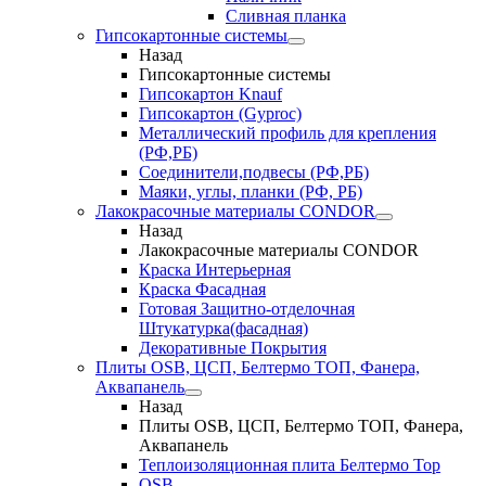
Сливная планка
Гипсокартонные системы
Назад
Гипсокартонные системы
Гипсокартон Knauf
Гипсокартон (Gyproc)
Металлический профиль для крепления
(РФ,РБ)
Соединители,подвесы (РФ,РБ)
Маяки, углы, планки (РФ, РБ)
Лакокрасочные материалы CONDOR
Назад
Лакокрасочные материалы CONDOR
Краска Интерьерная
Краска Фасадная
Готовая Защитно-отделочная
Штукатурка(фасадная)
Декоративные Покрытия
Плиты OSB, ЦСП, Белтермо ТОП, Фанера,
Аквапанель
Назад
Плиты OSB, ЦСП, Белтермо ТОП, Фанера,
Аквапанель
Теплоизоляционная плита Белтермо Top
OSB