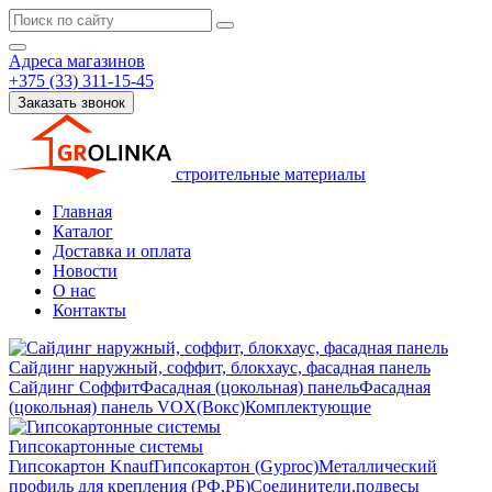
Адреса магазинов
+375 (33) 311-15-45
Заказать звонок
строительные материалы
Главная
Каталог
Доставка и оплата
Новости
О нас
Контакты
Сайдинг наружный, соффит, блокхаус, фасадная панель
Сайдинг
Соффит
Фасадная (цокольная) панель
Фасадная
(цокольная) панель VOX(Вокс)
Комплектующие
Гипсокартонные системы
Гипсокартон Knauf
Гипсокартон (Gyproc)
Металлический
профиль для крепления (РФ,РБ)
Соединители,подвесы