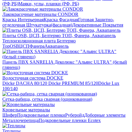
(РФ,РБ)
Маяки, углы, планки (РФ, РБ)
Лакокрасочные материалы CONDOR
Краска Интерьерная
Краска Фасадная
Готовая Защитно-
отделочная Штукатурка(фасадная)
Декоративные Покрытия
Плиты OSB, ЦСП, Белтермо ТОП, Фанера, Аквапанель
Теплоизоляционная плита Белтермо
Top
OSB
ЦСП
Фанера
Аквапанель
Панель ПВХ SANRELIA Деколюкс "Альянс ULTRA" (белый
гляненц)
Водосточная система DOCKE
Döсkе DACHA 80/120
Döcke PREMIUM 85/120
Döсkе Luх
100/140
Сетка-рабица, сетка сварная (оцинкованная)
Кровельные материалы
Шифер
Подкровельные пленки
Руберойд
Доборные элементы
Металлочерепица
Подкровельные пленки Ecotex
Теплицы