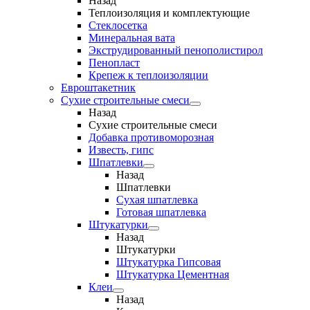
Назад
Теплоизоляция и комплектующие
Стеклосетка
Минеральная вата
Экструдированный пенополистирол
Пенопласт
Крепеж к теплоизоляции
Евроштакетник
Сухие строительные смеси
Назад
Сухие строительные смеси
Добавка противоморозная
Известь, гипс
Шпатлевки
Назад
Шпатлевки
Сухая шпатлевка
Готовая шпатлевка
Штукатурки
Назад
Штукатурки
Штукатурка Гипсовая
Штукатурка Цементная
Клеи
Назад