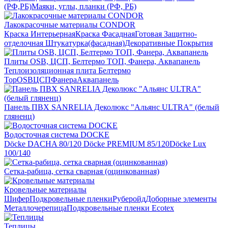
(РФ,РБ)
Маяки, углы, планки (РФ, РБ)
Лакокрасочные материалы CONDOR
Краска Интерьерная
Краска Фасадная
Готовая Защитно-
отделочная Штукатурка(фасадная)
Декоративные Покрытия
Плиты OSB, ЦСП, Белтермо ТОП, Фанера, Аквапанель
Теплоизоляционная плита Белтермо
Top
OSB
ЦСП
Фанера
Аквапанель
Панель ПВХ SANRELIA Деколюкс "Альянс ULTRA" (белый
гляненц)
Водосточная система DOCKE
Döсkе DACHA 80/120
Döcke PREMIUM 85/120
Döсkе Luх
100/140
Сетка-рабица, сетка сварная (оцинкованная)
Кровельные материалы
Шифер
Подкровельные пленки
Руберойд
Доборные элементы
Металлочерепица
Подкровельные пленки Ecotex
Теплицы