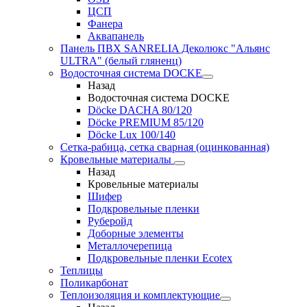
ЦСП
Фанера
Аквапанель
Панель ПВХ SANRELIA Деколюкс "Альянс
ULTRA" (белый гляненц)
Водосточная система DOCKE
Назад
Водосточная система DOCKE
Döсkе DACHA 80/120
Döcke PREMIUM 85/120
Döсkе Luх 100/140
Сетка-рабица, сетка сварная (оцинкованная)
Кровельные материалы
Назад
Кровельные материалы
Шифер
Подкровельные пленки
Руберойд
Доборные элементы
Металлочерепица
Подкровельные пленки Ecotex
Теплицы
Поликарбонат
Теплоизоляция и комплектующие