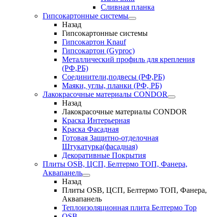
Сливная планка
Гипсокартонные системы
Назад
Гипсокартонные системы
Гипсокартон Knauf
Гипсокартон (Gyproc)
Металлический профиль для крепления
(РФ,РБ)
Соединители,подвесы (РФ,РБ)
Маяки, углы, планки (РФ, РБ)
Лакокрасочные материалы CONDOR
Назад
Лакокрасочные материалы CONDOR
Краска Интерьерная
Краска Фасадная
Готовая Защитно-отделочная
Штукатурка(фасадная)
Декоративные Покрытия
Плиты OSB, ЦСП, Белтермо ТОП, Фанера,
Аквапанель
Назад
Плиты OSB, ЦСП, Белтермо ТОП, Фанера,
Аквапанель
Теплоизоляционная плита Белтермо Top
OSB