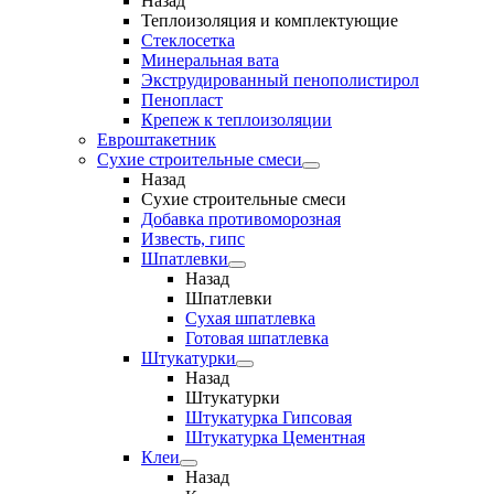
Назад
Теплоизоляция и комплектующие
Стеклосетка
Минеральная вата
Экструдированный пенополистирол
Пенопласт
Крепеж к теплоизоляции
Евроштакетник
Сухие строительные смеси
Назад
Сухие строительные смеси
Добавка противоморозная
Известь, гипс
Шпатлевки
Назад
Шпатлевки
Сухая шпатлевка
Готовая шпатлевка
Штукатурки
Назад
Штукатурки
Штукатурка Гипсовая
Штукатурка Цементная
Клеи
Назад