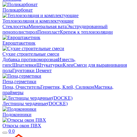
Поликарбонат
Теплоизоляция и комплектующие
Стеклосетка
Минеральная вата
Экструдированный
пенополистирол
Пенопласт
Крепеж к теплоизоляции
Евроштакетник
Сухие строительные смеси
Добавка противоморозная
Известь,
гипс
Шпатлевки
Штукатурки
Клеи
Смеси для выравнивания
пола
Грунтовки
Цемент
Пена,герметики
Пена, Очиститель
Герметик, Клей, Силикон
Мастика,
праймеры
Лестницы чердачные(DOCKE)
Подоконники
Откосы окон ПВХ
0
0