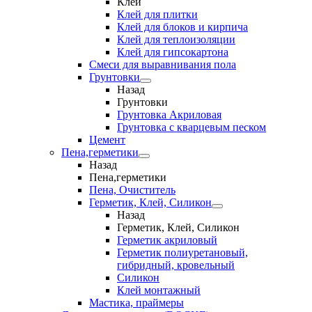
Клеи
Клей для плитки
Клей для блоков и кирпича
Клей для теплоизоляции
Клей для гипсокартона
Смеси для выравнивания пола
Грунтовки
Назад
Грунтовки
Грунтовка Акриловая
Грунтовка с кварцевым песком
Цемент
Пена,герметики
Назад
Пена,герметики
Пена, Очиститель
Герметик, Клей, Силикон
Назад
Герметик, Клей, Силикон
Герметик акриловый
Герметик полиуретановый,
гибридный, кровельный
Силикон
Клей монтажный
Мастика, праймеры