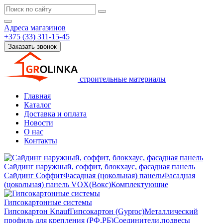
Адреса магазинов
+375 (33) 311-15-45
Заказать звонок
строительные материалы
Главная
Каталог
Доставка и оплата
Новости
О нас
Контакты
Сайдинг наружный, соффит, блокхаус, фасадная панель
Сайдинг
Соффит
Фасадная (цокольная) панель
Фасадная
(цокольная) панель VOX(Вокс)
Комплектующие
Гипсокартонные системы
Гипсокартон Knauf
Гипсокартон (Gyproc)
Металлический
профиль для крепления (РФ,РБ)
Соединители,подвесы