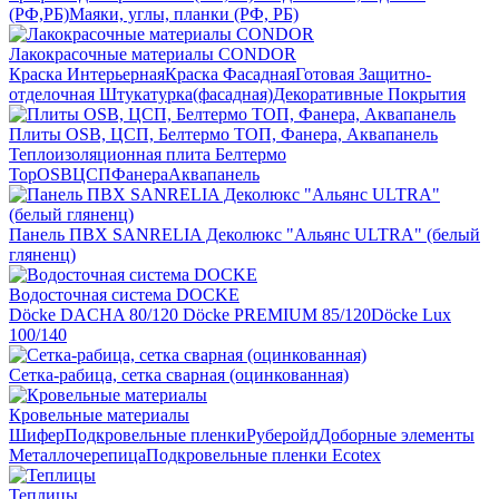
(РФ,РБ)
Маяки, углы, планки (РФ, РБ)
Лакокрасочные материалы CONDOR
Краска Интерьерная
Краска Фасадная
Готовая Защитно-
отделочная Штукатурка(фасадная)
Декоративные Покрытия
Плиты OSB, ЦСП, Белтермо ТОП, Фанера, Аквапанель
Теплоизоляционная плита Белтермо
Top
OSB
ЦСП
Фанера
Аквапанель
Панель ПВХ SANRELIA Деколюкс "Альянс ULTRA" (белый
гляненц)
Водосточная система DOCKE
Döсkе DACHA 80/120
Döcke PREMIUM 85/120
Döсkе Luх
100/140
Сетка-рабица, сетка сварная (оцинкованная)
Кровельные материалы
Шифер
Подкровельные пленки
Руберойд
Доборные элементы
Металлочерепица
Подкровельные пленки Ecotex
Теплицы