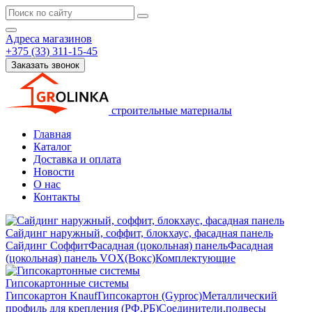
Адреса магазинов
+375 (33) 311-15-45
Заказать звонок
строительные материалы
Главная
Каталог
Доставка и оплата
Новости
О нас
Контакты
Сайдинг наружный, соффит, блокхаус, фасадная панель
Сайдинг
Соффит
Фасадная (цокольная) панель
Фасадная
(цокольная) панель VOX(Вокс)
Комплектующие
Гипсокартонные системы
Гипсокартон Knauf
Гипсокартон (Gyproc)
Металлический
профиль для крепления (РФ,РБ)
Соединители,подвесы