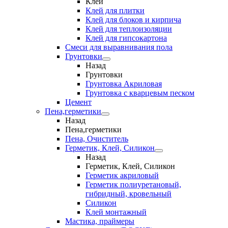
Клеи
Клей для плитки
Клей для блоков и кирпича
Клей для теплоизоляции
Клей для гипсокартона
Смеси для выравнивания пола
Грунтовки
Назад
Грунтовки
Грунтовка Акриловая
Грунтовка с кварцевым песком
Цемент
Пена,герметики
Назад
Пена,герметики
Пена, Очиститель
Герметик, Клей, Силикон
Назад
Герметик, Клей, Силикон
Герметик акриловый
Герметик полиуретановый,
гибридный, кровельный
Силикон
Клей монтажный
Мастика, праймеры