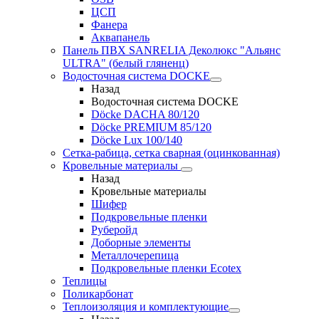
ЦСП
Фанера
Аквапанель
Панель ПВХ SANRELIA Деколюкс "Альянс
ULTRA" (белый гляненц)
Водосточная система DOCKE
Назад
Водосточная система DOCKE
Döсkе DACHA 80/120
Döcke PREMIUM 85/120
Döсkе Luх 100/140
Сетка-рабица, сетка сварная (оцинкованная)
Кровельные материалы
Назад
Кровельные материалы
Шифер
Подкровельные пленки
Руберойд
Доборные элементы
Металлочерепица
Подкровельные пленки Ecotex
Теплицы
Поликарбонат
Теплоизоляция и комплектующие