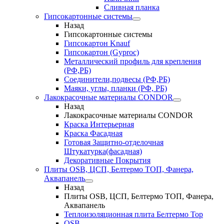
Сливная планка
Гипсокартонные системы
Назад
Гипсокартонные системы
Гипсокартон Knauf
Гипсокартон (Gyproc)
Металлический профиль для крепления
(РФ,РБ)
Соединители,подвесы (РФ,РБ)
Маяки, углы, планки (РФ, РБ)
Лакокрасочные материалы CONDOR
Назад
Лакокрасочные материалы CONDOR
Краска Интерьерная
Краска Фасадная
Готовая Защитно-отделочная
Штукатурка(фасадная)
Декоративные Покрытия
Плиты OSB, ЦСП, Белтермо ТОП, Фанера,
Аквапанель
Назад
Плиты OSB, ЦСП, Белтермо ТОП, Фанера,
Аквапанель
Теплоизоляционная плита Белтермо Top
OSB