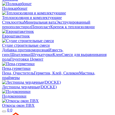
Поликарбонат
Теплоизоляция и комплектующие
Стеклосетка
Минеральная вата
Экструдированный
пенополистирол
Пенопласт
Крепеж к теплоизоляции
Евроштакетник
Сухие строительные смеси
Добавка противоморозная
Известь,
гипс
Шпатлевки
Штукатурки
Клеи
Смеси для выравнивания
пола
Грунтовки
Цемент
Пена,герметики
Пена, Очиститель
Герметик, Клей, Силикон
Мастика,
праймеры
Лестницы чердачные(DOCKE)
Подоконники
Откосы окон ПВХ
0
0