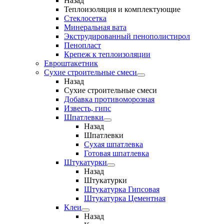
Назад
Теплоизоляция и комплектующие
Стеклосетка
Минеральная вата
Экструдированный пенополистирол
Пенопласт
Крепеж к теплоизоляции
Евроштакетник
Сухие строительные смеси
Назад
Сухие строительные смеси
Добавка противоморозная
Известь, гипс
Шпатлевки
Назад
Шпатлевки
Сухая шпатлевка
Готовая шпатлевка
Штукатурки
Назад
Штукатурки
Штукатурка Гипсовая
Штукатурка Цементная
Клеи
Назад