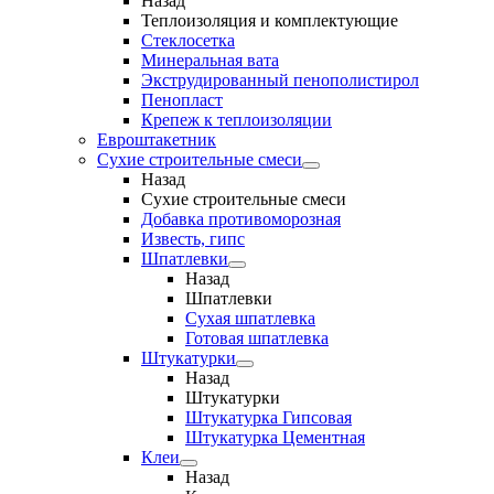
Назад
Теплоизоляция и комплектующие
Стеклосетка
Минеральная вата
Экструдированный пенополистирол
Пенопласт
Крепеж к теплоизоляции
Евроштакетник
Сухие строительные смеси
Назад
Сухие строительные смеси
Добавка противоморозная
Известь, гипс
Шпатлевки
Назад
Шпатлевки
Сухая шпатлевка
Готовая шпатлевка
Штукатурки
Назад
Штукатурки
Штукатурка Гипсовая
Штукатурка Цементная
Клеи
Назад