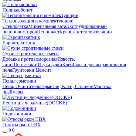
Поликарбонат
Теплоизоляция и комплектующие
Стеклосетка
Минеральная вата
Экструдированный
пенополистирол
Пенопласт
Крепеж к теплоизоляции
Евроштакетник
Сухие строительные смеси
Добавка противоморозная
Известь,
гипс
Шпатлевки
Штукатурки
Клеи
Смеси для выравнивания
пола
Грунтовки
Цемент
Пена,герметики
Пена, Очиститель
Герметик, Клей, Силикон
Мастика,
праймеры
Лестницы чердачные(DOCKE)
Подоконники
Откосы окон ПВХ
0
0