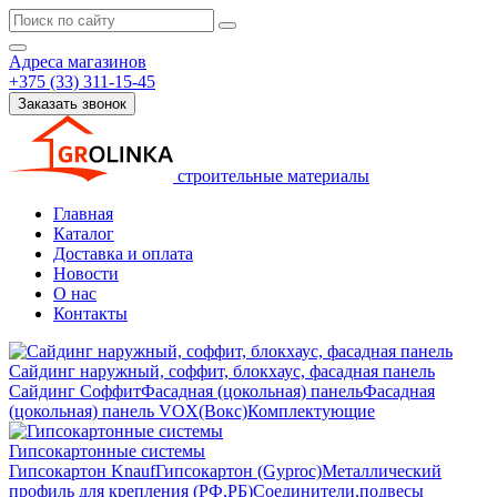
Адреса магазинов
+375 (33) 311-15-45
Заказать звонок
строительные материалы
Главная
Каталог
Доставка и оплата
Новости
О нас
Контакты
Сайдинг наружный, соффит, блокхаус, фасадная панель
Сайдинг
Соффит
Фасадная (цокольная) панель
Фасадная
(цокольная) панель VOX(Вокс)
Комплектующие
Гипсокартонные системы
Гипсокартон Knauf
Гипсокартон (Gyproc)
Металлический
профиль для крепления (РФ,РБ)
Соединители,подвесы