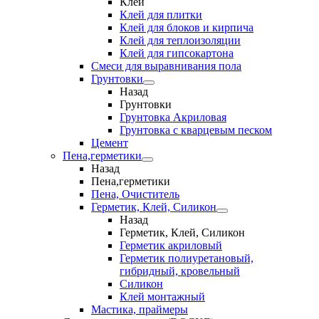
Клеи
Клей для плитки
Клей для блоков и кирпича
Клей для теплоизоляции
Клей для гипсокартона
Смеси для выравнивания пола
Грунтовки
Назад
Грунтовки
Грунтовка Акриловая
Грунтовка с кварцевым песком
Цемент
Пена,герметики
Назад
Пена,герметики
Пена, Очиститель
Герметик, Клей, Силикон
Назад
Герметик, Клей, Силикон
Герметик акриловый
Герметик полиуретановый,
гибридный, кровельный
Силикон
Клей монтажный
Мастика, праймеры