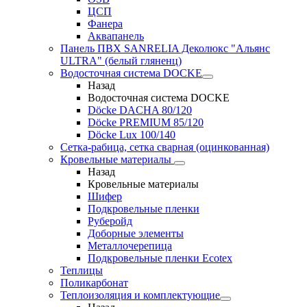
ЦСП
Фанера
Аквапанель
Панель ПВХ SANRELIA Деколюкс "Альянс
ULTRA" (белый гляненц)
Водосточная система DOCKE
Назад
Водосточная система DOCKE
Döсkе DACHA 80/120
Döcke PREMIUM 85/120
Döсkе Luх 100/140
Сетка-рабица, сетка сварная (оцинкованная)
Кровельные материалы
Назад
Кровельные материалы
Шифер
Подкровельные пленки
Руберойд
Доборные элементы
Металлочерепица
Подкровельные пленки Ecotex
Теплицы
Поликарбонат
Теплоизоляция и комплектующие