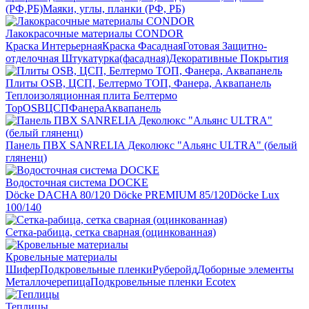
(РФ,РБ)
Маяки, углы, планки (РФ, РБ)
Лакокрасочные материалы CONDOR
Краска Интерьерная
Краска Фасадная
Готовая Защитно-
отделочная Штукатурка(фасадная)
Декоративные Покрытия
Плиты OSB, ЦСП, Белтермо ТОП, Фанера, Аквапанель
Теплоизоляционная плита Белтермо
Top
OSB
ЦСП
Фанера
Аквапанель
Панель ПВХ SANRELIA Деколюкс "Альянс ULTRA" (белый
гляненц)
Водосточная система DOCKE
Döсkе DACHA 80/120
Döcke PREMIUM 85/120
Döсkе Luх
100/140
Сетка-рабица, сетка сварная (оцинкованная)
Кровельные материалы
Шифер
Подкровельные пленки
Руберойд
Доборные элементы
Металлочерепица
Подкровельные пленки Ecotex
Теплицы