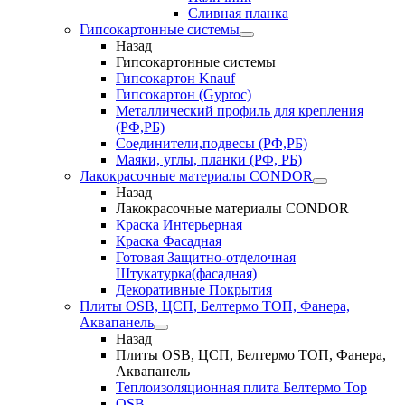
Сливная планка
Гипсокартонные системы
Назад
Гипсокартонные системы
Гипсокартон Knauf
Гипсокартон (Gyproc)
Металлический профиль для крепления
(РФ,РБ)
Соединители,подвесы (РФ,РБ)
Маяки, углы, планки (РФ, РБ)
Лакокрасочные материалы CONDOR
Назад
Лакокрасочные материалы CONDOR
Краска Интерьерная
Краска Фасадная
Готовая Защитно-отделочная
Штукатурка(фасадная)
Декоративные Покрытия
Плиты OSB, ЦСП, Белтермо ТОП, Фанера,
Аквапанель
Назад
Плиты OSB, ЦСП, Белтермо ТОП, Фанера,
Аквапанель
Теплоизоляционная плита Белтермо Top
OSB