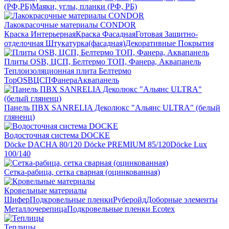
(РФ,РБ)
Маяки, углы, планки (РФ, РБ)
Лакокрасочные материалы CONDOR
Краска Интерьерная
Краска Фасадная
Готовая Защитно-
отделочная Штукатурка(фасадная)
Декоративные Покрытия
Плиты OSB, ЦСП, Белтермо ТОП, Фанера, Аквапанель
Теплоизоляционная плита Белтермо
Top
OSB
ЦСП
Фанера
Аквапанель
Панель ПВХ SANRELIA Деколюкс "Альянс ULTRA" (белый
гляненц)
Водосточная система DOCKE
Döсkе DACHA 80/120
Döcke PREMIUM 85/120
Döсkе Luх
100/140
Сетка-рабица, сетка сварная (оцинкованная)
Кровельные материалы
Шифер
Подкровельные пленки
Руберойд
Доборные элементы
Металлочерепица
Подкровельные пленки Ecotex
Теплицы