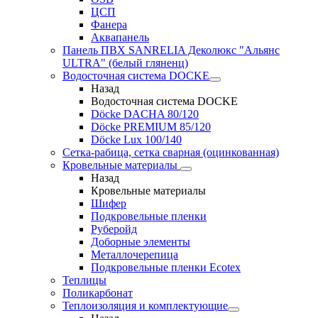
ЦСП
Фанера
Аквапанель
Панель ПВХ SANRELIA Деколюкс "Альянс
ULTRA" (белый гляненц)
Водосточная система DOCKE
Назад
Водосточная система DOCKE
Döсkе DACHA 80/120
Döcke PREMIUM 85/120
Döсkе Luх 100/140
Сетка-рабица, сетка сварная (оцинкованная)
Кровельные материалы
Назад
Кровельные материалы
Шифер
Подкровельные пленки
Руберойд
Доборные элементы
Металлочерепица
Подкровельные пленки Ecotex
Теплицы
Поликарбонат
Теплоизоляция и комплектующие