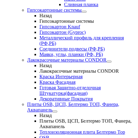
Сливная планка
Гипсокартонные системы
Назад
Гипсокартонные системы
Гипсокартон Knauf
Гипсокартон (Gyproc)
Металлический профиль для крепления
(РФ,РБ)
Соединители,подвесы (РФ,РБ)
Маяки, углы, планки (РФ, РБ)
Лакокрасочные материалы CONDOR
Назад
Лакокрасочные материалы CONDOR
Краска Интерьерная
Краска Фасадная
Готовая Защитно-отделочная
Штукатурка(фасадная)
Декоративные Покрытия
Плиты OSB, ЦСП, Белтермо ТОП, Фанера,
Аквапанель
Назад
Плиты OSB, ЦСП, Белтермо ТОП, Фанера,
Аквапанель
Теплоизоляционная плита Белтермо Top
OSB