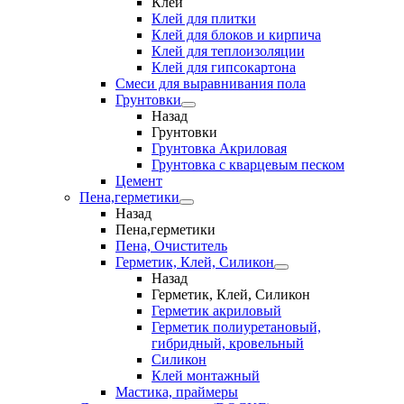
Клеи
Клей для плитки
Клей для блоков и кирпича
Клей для теплоизоляции
Клей для гипсокартона
Смеси для выравнивания пола
Грунтовки
Назад
Грунтовки
Грунтовка Акриловая
Грунтовка с кварцевым песком
Цемент
Пена,герметики
Назад
Пена,герметики
Пена, Очиститель
Герметик, Клей, Силикон
Назад
Герметик, Клей, Силикон
Герметик акриловый
Герметик полиуретановый,
гибридный, кровельный
Силикон
Клей монтажный
Мастика, праймеры