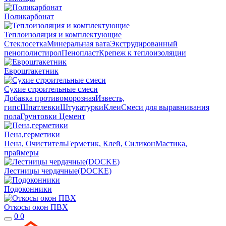
Поликарбонат
Теплоизоляция и комплектующие
Стеклосетка
Минеральная вата
Экструдированный
пенополистирол
Пенопласт
Крепеж к теплоизоляции
Евроштакетник
Сухие строительные смеси
Добавка противоморозная
Известь,
гипс
Шпатлевки
Штукатурки
Клеи
Смеси для выравнивания
пола
Грунтовки
Цемент
Пена,герметики
Пена, Очиститель
Герметик, Клей, Силикон
Мастика,
праймеры
Лестницы чердачные(DOCKE)
Подоконники
Откосы окон ПВХ
0
0