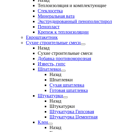
Назад
Теплоизоляция и комплектующие
Стеклосетка
Минеральная вата
Экструдированный пенополистирол
Пенопласт
Крепеж к теплоизоляции
Евроштакетник
Сухие строительные смеси
Назад
Сухие строительные смеси
Добавка противоморозная
Известь, гипс
Шпатлевки
Назад
Шпатлевки
Сухая шпатлевка
Готовая шпатлевка
Штукатурки
Назад
Штукатурки
Штукатурка Гипсовая
Штукатурка Цементная
Клеи
Назад