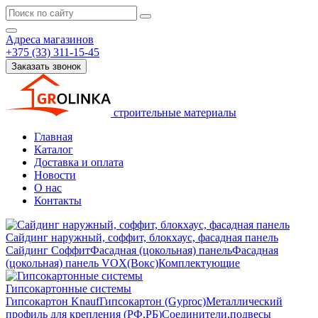
Адреса магазинов
+375 (33) 311-15-45
Заказать звонок
строительные материалы
Главная
Каталог
Доставка и оплата
Новости
О нас
Контакты
Сайдинг наружный, соффит, блокхаус, фасадная панель
Сайдинг
Соффит
Фасадная (цокольная) панель
Фасадная
(цокольная) панель VOX(Вокс)
Комплектующие
Гипсокартонные системы
Гипсокартон Knauf
Гипсокартон (Gyproc)
Металлический
профиль для крепления (РФ,РБ)
Соединители,подвесы