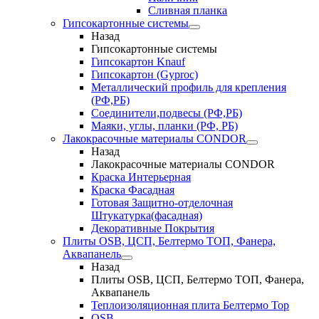
Сливная планка
Гипсокартонные системы
Назад
Гипсокартонные системы
Гипсокартон Knauf
Гипсокартон (Gyproc)
Металлический профиль для крепления
(РФ,РБ)
Соединители,подвесы (РФ,РБ)
Маяки, углы, планки (РФ, РБ)
Лакокрасочные материалы CONDOR
Назад
Лакокрасочные материалы CONDOR
Краска Интерьерная
Краска Фасадная
Готовая Защитно-отделочная
Штукатурка(фасадная)
Декоративные Покрытия
Плиты OSB, ЦСП, Белтермо ТОП, Фанера,
Аквапанель
Назад
Плиты OSB, ЦСП, Белтермо ТОП, Фанера,
Аквапанель
Теплоизоляционная плита Белтермо Top
OSB