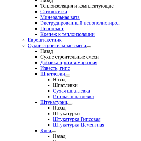
Назад
Теплоизоляция и комплектующие
Стеклосетка
Минеральная вата
Экструдированный пенополистирол
Пенопласт
Крепеж к теплоизоляции
Евроштакетник
Сухие строительные смеси
Назад
Сухие строительные смеси
Добавка противоморозная
Известь, гипс
Шпатлевки
Назад
Шпатлевки
Сухая шпатлевка
Готовая шпатлевка
Штукатурки
Назад
Штукатурки
Штукатурка Гипсовая
Штукатурка Цементная
Клеи
Назад