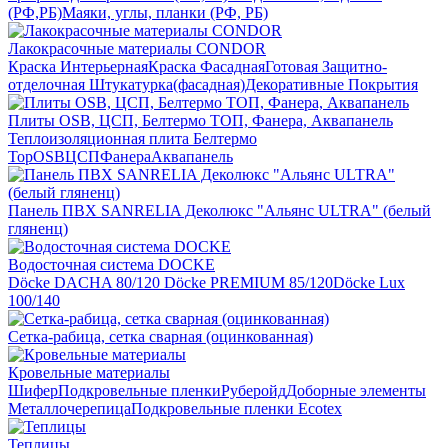
(РФ,РБ)
Маяки, углы, планки (РФ, РБ)
Лакокрасочные материалы CONDOR
Краска Интерьерная
Краска Фасадная
Готовая Защитно-
отделочная Штукатурка(фасадная)
Декоративные Покрытия
Плиты OSB, ЦСП, Белтермо ТОП, Фанера, Аквапанель
Теплоизоляционная плита Белтермо
Top
OSB
ЦСП
Фанера
Аквапанель
Панель ПВХ SANRELIA Деколюкс "Альянс ULTRA" (белый
гляненц)
Водосточная система DOCKE
Döсkе DACHA 80/120
Döcke PREMIUM 85/120
Döсkе Luх
100/140
Сетка-рабица, сетка сварная (оцинкованная)
Кровельные материалы
Шифер
Подкровельные пленки
Руберойд
Доборные элементы
Металлочерепица
Подкровельные пленки Ecotex
Теплицы