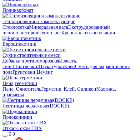
Поликарбонат
Теплоизоляция и комплектующие
Стеклосетка
Минеральная вата
Экструдированный
пенополистирол
Пенопласт
Крепеж к теплоизоляции
Евроштакетник
Сухие строительные смеси
Добавка противоморозная
Известь,
гипс
Шпатлевки
Штукатурки
Клеи
Смеси для выравнивания
пола
Грунтовки
Цемент
Пена,герметики
Пена, Очиститель
Герметик, Клей, Силикон
Мастика,
праймеры
Лестницы чердачные(DOCKE)
Подоконники
Откосы окон ПВХ
0
0