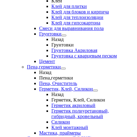
Клеи
Клей для плитки
Клей для блоков и кирпича
Клей для теплоизоляции
Клей для гипсокартона
Смеси для выравнивания пола
Грунтовки
Назад
Грунтовки
Грунтовка Акриловая
Грунтовка с кварцевым песком
Цемент
Пена,герметики
Назад
Пена,герметики
Пена, Очиститель
Герметик, Клей, Силикон
Назад
Герметик, Клей, Силикон
Герметик акриловый
Герметик полиуретановый,
гибридный, кровельный
Силикон
Клей монтажный
Мастика, праймеры