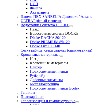
ЦСП
Фанера
Аквапанель
Панель ПВХ SANRELIA Деколюкс "Альянс
ULTRA" (белый гляненц)
Водосточная система DOCKE
Назад
Водосточная система DOCKE
Döсkе DACHA 80/120
Döcke PREMIUM 85/120
Döсkе Luх 100/140
Сетка-рабица, сетка сварная (оцинкованная)
Кровельные материалы
Назад
Кровельные материалы
Шифер
Подкровельные пленки
Руберойд
Доборные элементы
Металлочерепица
Подкровельные пленки Ecotex
Теплицы
Поликарбонат
Теплоизоляция и комплектующие