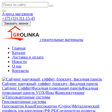
Адреса магазинов
+375 (33) 311-15-45
Заказать звонок
строительные материалы
Главная
Каталог
Доставка и оплата
Новости
О нас
Контакты
Сайдинг наружный, соффит, блокхаус, фасадная панель
Сайдинг
Соффит
Фасадная (цокольная) панель
Фасадная
(цокольная) панель VOX(Вокс)
Комплектующие
Гипсокартонные системы
Гипсокартон Knauf
Гипсокартон (Gyproc)
Металлический
профиль для крепления (РФ,РБ)
Соединители,подвесы