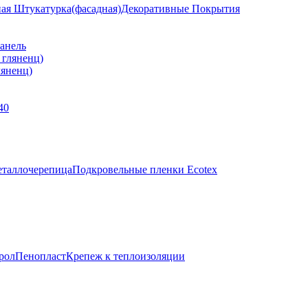
ная Штукатурка(фасадная)
Декоративные Покрытия
анель
яненц)
40
таллочерепица
Подкровельные пленки Ecotex
рол
Пенопласт
Крепеж к теплоизоляции