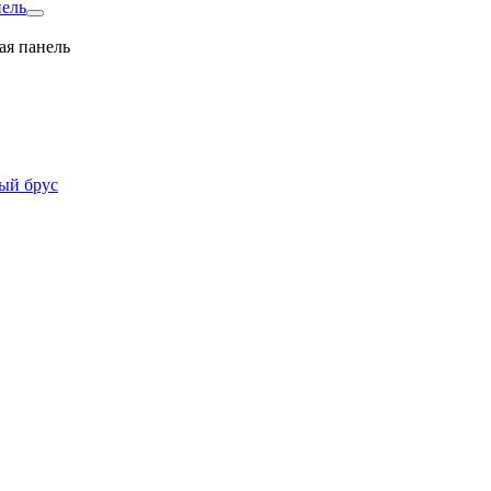
нель
ая панель
ый брус