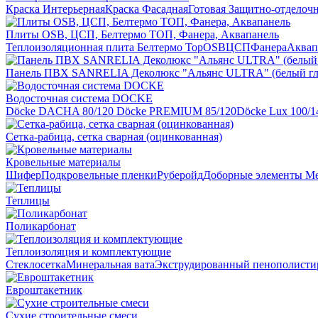
Краска Интерьерная
Краска Фасадная
Готовая Защитно-отделоч
Плиты OSB, ЦСП, Белтермо ТОП, Фанера, Аквапанель
Теплоизоляционная плита Белтермо Top
OSB
ЦСП
Фанера
Аквап
Панель ПВХ SANRELIA Деколюкс "Альянс ULTRA" (белый гл
Водосточная система DOCKE
Döсkе DACHA 80/120
Döcke PREMIUM 85/120
Döсkе Luх 100/1
Сетка-рабица, сетка сварная (оцинкованная)
Кровельные материалы
Шифер
Подкровельные пленки
Руберойд
Доборные элементы
Ме
Теплицы
Поликарбонат
Теплоизоляция и комплектующие
Стеклосетка
Минеральная вата
Экструдированный пенополисти
Евроштакетник
Сухие строительные смеси