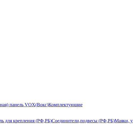
ьная) панель VOX(Вокс)
Комплектующие
ь для крепления (РФ,РБ)
Соединители,подвесы (РФ,РБ)
Маяки, у