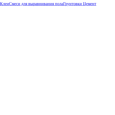
Клеи
Смеси для выравнивания пола
Грунтовки
Цемент