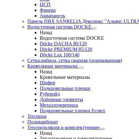
ЦСП
Фанера
Аквапанель
Панель ПВХ SANRELIA Деколюкс "Альянс ULTRA"
Водосточная система DOCKE
Назад
Водосточная система DOCKE
Döсkе DACHA 80/120
Döcke PREMIUM 85/120
Döсkе Luх 100/140
Сетка-рабица, сетка сварная (оцинкованная)
Кровельные материалы
Назад
Кровельные материалы
Шифер
Подкровельные пленки
Руберойд
Доборные элементы
Металлочерепица
Подкровельные пленки Ecotex
Теплицы
Поликарбонат
Теплоизоляция и комплектующие
Назад
Теплоизоляция и комплектующие