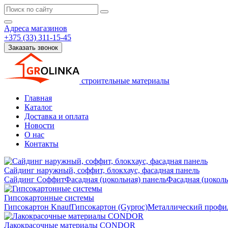
Адреса магазинов
+375 (33) 311-15-45
Заказать звонок
строительные материалы
Главная
Каталог
Доставка и оплата
Новости
О нас
Контакты
Сайдинг наружный, соффит, блокхаус, фасадная панель
Сайдинг
Соффит
Фасадная (цокольная) панель
Фасадная (цокол
Гипсокартонные системы
Гипсокартон Knauf
Гипсокартон (Gyproc)
Металлический профил
Лакокрасочные материалы CONDOR