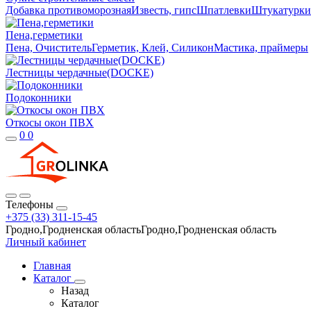
Добавка противоморозная
Известь, гипс
Шпатлевки
Штукатурки
Пена,герметики
Пена, Очиститель
Герметик, Клей, Силикон
Мастика, праймеры
Лестницы чердачные(DOCKE)
Подоконники
Откосы окон ПВХ
0
0
Телефоны
+375 (33) 311-15-45
Гродно,Гродненская областьГродно,Гродненская область
Личный кабинет
Главная
Каталог
Назад
Каталог