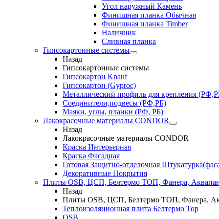
Угол наружный Камень
Финишная планка Обычная
Финишная планка Timber
Наличник
Сливная планка
Гипсокартонные системы
Назад
Гипсокартонные системы
Гипсокартон Knauf
Гипсокартон (Gyproc)
Металлический профиль для крепления (РФ,Р
Соединители,подвесы (РФ,РБ)
Маяки, углы, планки (РФ, РБ)
Лакокрасочные материалы CONDOR
Назад
Лакокрасочные материалы CONDOR
Краска Интерьерная
Краска Фасадная
Готовая Защитно-отделочная Штукатурка(фас
Декоративные Покрытия
Плиты OSB, ЦСП, Белтермо ТОП, Фанера, Аквапа
Назад
Плиты OSB, ЦСП, Белтермо ТОП, Фанера, А
Теплоизоляционная плита Белтермо Top
OSB