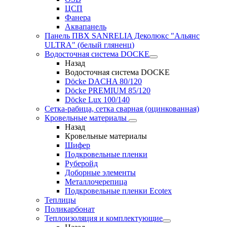
ЦСП
Фанера
Аквапанель
Панель ПВХ SANRELIA Деколюкс "Альянс
ULTRA" (белый гляненц)
Водосточная система DOCKE
Назад
Водосточная система DOCKE
Döсkе DACHA 80/120
Döcke PREMIUM 85/120
Döсkе Luх 100/140
Сетка-рабица, сетка сварная (оцинкованная)
Кровельные материалы
Назад
Кровельные материалы
Шифер
Подкровельные пленки
Руберойд
Доборные элементы
Металлочерепица
Подкровельные пленки Ecotex
Теплицы
Поликарбонат
Теплоизоляция и комплектующие