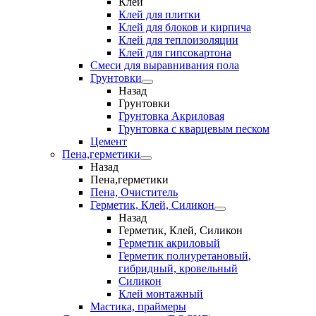
Клеи
Клей для плитки
Клей для блоков и кирпича
Клей для теплоизоляции
Клей для гипсокартона
Смеси для выравнивания пола
Грунтовки
Назад
Грунтовки
Грунтовка Акриловая
Грунтовка с кварцевым песком
Цемент
Пена,герметики
Назад
Пена,герметики
Пена, Очиститель
Герметик, Клей, Силикон
Назад
Герметик, Клей, Силикон
Герметик акриловый
Герметик полиуретановый,
гибридный, кровельный
Силикон
Клей монтажный
Мастика, праймеры