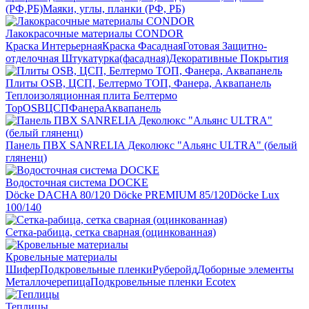
(РФ,РБ)
Маяки, углы, планки (РФ, РБ)
Лакокрасочные материалы CONDOR
Краска Интерьерная
Краска Фасадная
Готовая Защитно-
отделочная Штукатурка(фасадная)
Декоративные Покрытия
Плиты OSB, ЦСП, Белтермо ТОП, Фанера, Аквапанель
Теплоизоляционная плита Белтермо
Top
OSB
ЦСП
Фанера
Аквапанель
Панель ПВХ SANRELIA Деколюкс "Альянс ULTRA" (белый
гляненц)
Водосточная система DOCKE
Döсkе DACHA 80/120
Döcke PREMIUM 85/120
Döсkе Luх
100/140
Сетка-рабица, сетка сварная (оцинкованная)
Кровельные материалы
Шифер
Подкровельные пленки
Руберойд
Доборные элементы
Металлочерепица
Подкровельные пленки Ecotex
Теплицы