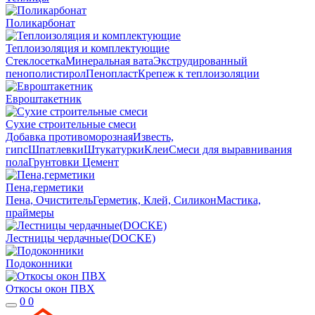
Поликарбонат
Теплоизоляция и комплектующие
Стеклосетка
Минеральная вата
Экструдированный
пенополистирол
Пенопласт
Крепеж к теплоизоляции
Евроштакетник
Сухие строительные смеси
Добавка противоморозная
Известь,
гипс
Шпатлевки
Штукатурки
Клеи
Смеси для выравнивания
пола
Грунтовки
Цемент
Пена,герметики
Пена, Очиститель
Герметик, Клей, Силикон
Мастика,
праймеры
Лестницы чердачные(DOCKE)
Подоконники
Откосы окон ПВХ
0
0