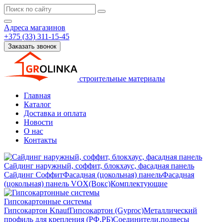
Адреса магазинов
+375 (33) 311-15-45
Заказать звонок
строительные материалы
Главная
Каталог
Доставка и оплата
Новости
О нас
Контакты
Сайдинг наружный, соффит, блокхаус, фасадная панель
Сайдинг
Соффит
Фасадная (цокольная) панель
Фасадная
(цокольная) панель VOX(Вокс)
Комплектующие
Гипсокартонные системы
Гипсокартон Knauf
Гипсокартон (Gyproc)
Металлический
профиль для крепления (РФ,РБ)
Соединители,подвесы