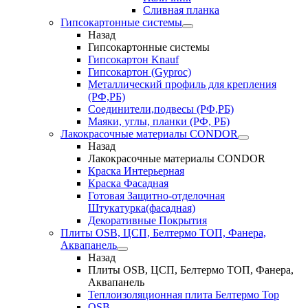
Сливная планка
Гипсокартонные системы
Назад
Гипсокартонные системы
Гипсокартон Knauf
Гипсокартон (Gyproc)
Металлический профиль для крепления
(РФ,РБ)
Соединители,подвесы (РФ,РБ)
Маяки, углы, планки (РФ, РБ)
Лакокрасочные материалы CONDOR
Назад
Лакокрасочные материалы CONDOR
Краска Интерьерная
Краска Фасадная
Готовая Защитно-отделочная
Штукатурка(фасадная)
Декоративные Покрытия
Плиты OSB, ЦСП, Белтермо ТОП, Фанера,
Аквапанель
Назад
Плиты OSB, ЦСП, Белтермо ТОП, Фанера,
Аквапанель
Теплоизоляционная плита Белтермо Top
OSB