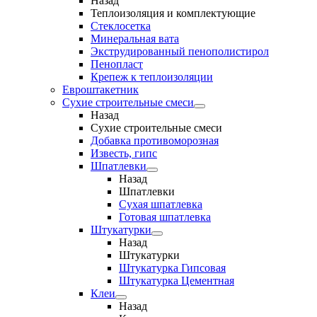
Назад
Теплоизоляция и комплектующие
Стеклосетка
Минеральная вата
Экструдированный пенополистирол
Пенопласт
Крепеж к теплоизоляции
Евроштакетник
Сухие строительные смеси
Назад
Сухие строительные смеси
Добавка противоморозная
Известь, гипс
Шпатлевки
Назад
Шпатлевки
Сухая шпатлевка
Готовая шпатлевка
Штукатурки
Назад
Штукатурки
Штукатурка Гипсовая
Штукатурка Цементная
Клеи
Назад