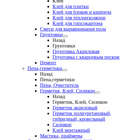
Клеи
Клей для плитки
Клей для блоков и кирпича
Клей для теплоизоляции
Клей для гипсокартона
Смеси для выравнивания пола
Грунтовки
Назад
Грунтовки
Грунтовка Акриловая
Грунтовка с кварцевым песком
Цемент
Пена,герметики
Назад
Пена,герметики
Пена, Очиститель
Герметик, Клей, Силикон
Назад
Герметик, Клей, Силикон
Герметик акриловый
Герметик полиуретановый,
гибридный, кровельный
Силикон
Клей монтажный
Мастика, праймеры