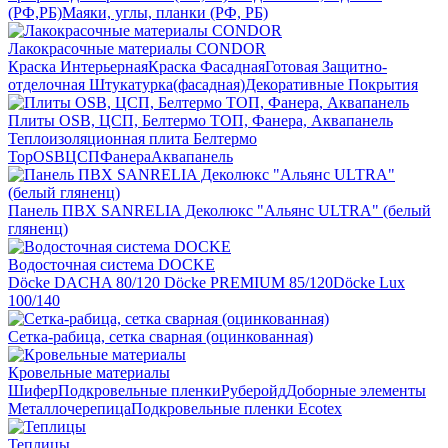
(РФ,РБ)
Маяки, углы, планки (РФ, РБ)
Лакокрасочные материалы CONDOR
Краска Интерьерная
Краска Фасадная
Готовая Защитно-
отделочная Штукатурка(фасадная)
Декоративные Покрытия
Плиты OSB, ЦСП, Белтермо ТОП, Фанера, Аквапанель
Теплоизоляционная плита Белтермо
Top
OSB
ЦСП
Фанера
Аквапанель
Панель ПВХ SANRELIA Деколюкс "Альянс ULTRA" (белый
гляненц)
Водосточная система DOCKE
Döсkе DACHA 80/120
Döcke PREMIUM 85/120
Döсkе Luх
100/140
Сетка-рабица, сетка сварная (оцинкованная)
Кровельные материалы
Шифер
Подкровельные пленки
Руберойд
Доборные элементы
Металлочерепица
Подкровельные пленки Ecotex
Теплицы