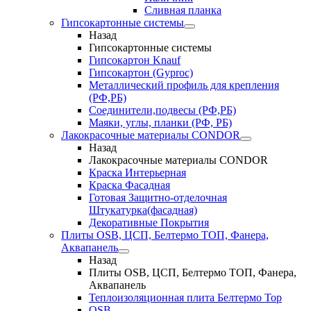
Сливная планка
Гипсокартонные системы
Назад
Гипсокартонные системы
Гипсокартон Knauf
Гипсокартон (Gyproc)
Металлический профиль для крепления
(РФ,РБ)
Соединители,подвесы (РФ,РБ)
Маяки, углы, планки (РФ, РБ)
Лакокрасочные материалы CONDOR
Назад
Лакокрасочные материалы CONDOR
Краска Интерьерная
Краска Фасадная
Готовая Защитно-отделочная
Штукатурка(фасадная)
Декоративные Покрытия
Плиты OSB, ЦСП, Белтермо ТОП, Фанера,
Аквапанель
Назад
Плиты OSB, ЦСП, Белтермо ТОП, Фанера,
Аквапанель
Теплоизоляционная плита Белтермо Top
OSB