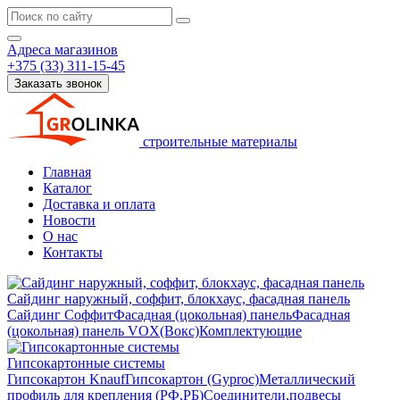
Адреса магазинов
+375 (33) 311-15-45
Заказать звонок
строительные материалы
Главная
Каталог
Доставка и оплата
Новости
О нас
Контакты
Сайдинг наружный, соффит, блокхаус, фасадная панель
Сайдинг
Соффит
Фасадная (цокольная) панель
Фасадная
(цокольная) панель VOX(Вокс)
Комплектующие
Гипсокартонные системы
Гипсокартон Knauf
Гипсокартон (Gyproc)
Металлический
профиль для крепления (РФ,РБ)
Соединители,подвесы