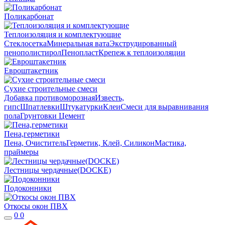
Поликарбонат
Теплоизоляция и комплектующие
Стеклосетка
Минеральная вата
Экструдированный
пенополистирол
Пенопласт
Крепеж к теплоизоляции
Евроштакетник
Сухие строительные смеси
Добавка противоморозная
Известь,
гипс
Шпатлевки
Штукатурки
Клеи
Смеси для выравнивания
пола
Грунтовки
Цемент
Пена,герметики
Пена, Очиститель
Герметик, Клей, Силикон
Мастика,
праймеры
Лестницы чердачные(DOCKE)
Подоконники
Откосы окон ПВХ
0
0