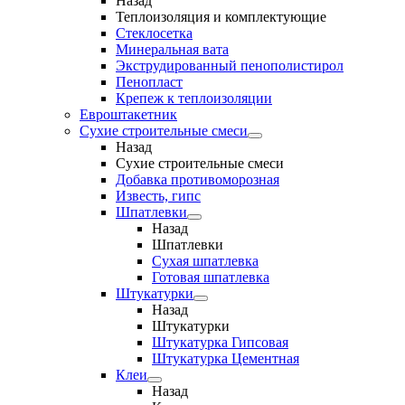
Назад
Теплоизоляция и комплектующие
Стеклосетка
Минеральная вата
Экструдированный пенополистирол
Пенопласт
Крепеж к теплоизоляции
Евроштакетник
Сухие строительные смеси
Назад
Сухие строительные смеси
Добавка противоморозная
Известь, гипс
Шпатлевки
Назад
Шпатлевки
Сухая шпатлевка
Готовая шпатлевка
Штукатурки
Назад
Штукатурки
Штукатурка Гипсовая
Штукатурка Цементная
Клеи
Назад