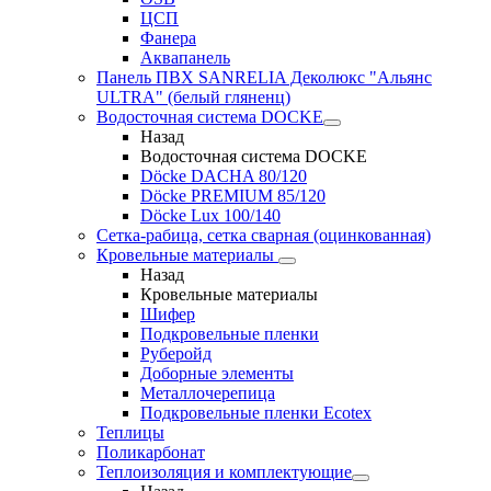
ЦСП
Фанера
Аквапанель
Панель ПВХ SANRELIA Деколюкс "Альянс
ULTRA" (белый гляненц)
Водосточная система DOCKE
Назад
Водосточная система DOCKE
Döсkе DACHA 80/120
Döcke PREMIUM 85/120
Döсkе Luх 100/140
Сетка-рабица, сетка сварная (оцинкованная)
Кровельные материалы
Назад
Кровельные материалы
Шифер
Подкровельные пленки
Руберойд
Доборные элементы
Металлочерепица
Подкровельные пленки Ecotex
Теплицы
Поликарбонат
Теплоизоляция и комплектующие