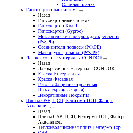
Сливная планка
Гипсокартонные системы
Назад
Гипсокартонные системы
Гипсокартон Knauf
Гипсокартон (Gyproc)
Металлический профиль для крепления
(РФ,РБ)
Соединители,подвесы (РФ,РБ)
Маяки, углы, планки (РФ, РБ)
Лакокрасочные материалы CONDOR
Назад
Лакокрасочные материалы CONDOR
Краска Интерьерная
Краска Фасадная
Готовая Защитно-отделочная
Штукатурка(фасадная)
Декоративные Покрытия
Плиты OSB, ЦСП, Белтермо ТОП, Фанера,
Аквапанель
Назад
Плиты OSB, ЦСП, Белтермо ТОП, Фанера,
Аквапанель
Теплоизоляционная плита Белтермо Top
OSB