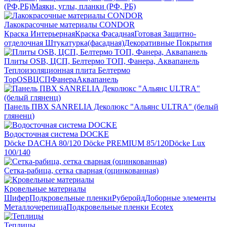
(РФ,РБ)
Маяки, углы, планки (РФ, РБ)
Лакокрасочные материалы CONDOR
Краска Интерьерная
Краска Фасадная
Готовая Защитно-
отделочная Штукатурка(фасадная)
Декоративные Покрытия
Плиты OSB, ЦСП, Белтермо ТОП, Фанера, Аквапанель
Теплоизоляционная плита Белтермо
Top
OSB
ЦСП
Фанера
Аквапанель
Панель ПВХ SANRELIA Деколюкс "Альянс ULTRA" (белый
гляненц)
Водосточная система DOCKE
Döсkе DACHA 80/120
Döcke PREMIUM 85/120
Döсkе Luх
100/140
Сетка-рабица, сетка сварная (оцинкованная)
Кровельные материалы
Шифер
Подкровельные пленки
Руберойд
Доборные элементы
Металлочерепица
Подкровельные пленки Ecotex
Теплицы