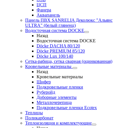
ЦСП
Фанера
Аквапанель
Панель ПВХ SANRELIA Деколюкс "Альянс
ULTRA" (белый гляненц)
Водосточная система DOCKE
Назад
Водосточная система DOCKE
Döсkе DACHA 80/120
Döcke PREMIUM 85/120
Döсkе Luх 100/140
Сетка-рабица, сетка сварная (оцинкованная)
Кровельные материалы
Назад
Кровельные материалы
Шифер
Подкровельные пленки
Руберойд
Доборные элементы
Металлочерепица
Подкровельные пленки Ecotex
Теплицы
Поликарбонат
Теплоизоляция и комплектующие