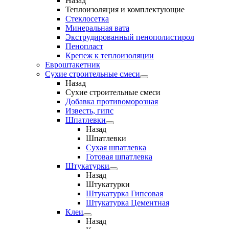
Назад
Теплоизоляция и комплектующие
Стеклосетка
Минеральная вата
Экструдированный пенополистирол
Пенопласт
Крепеж к теплоизоляции
Евроштакетник
Сухие строительные смеси
Назад
Сухие строительные смеси
Добавка противоморозная
Известь, гипс
Шпатлевки
Назад
Шпатлевки
Сухая шпатлевка
Готовая шпатлевка
Штукатурки
Назад
Штукатурки
Штукатурка Гипсовая
Штукатурка Цементная
Клеи
Назад