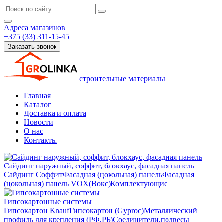
Адреса магазинов
+375 (33) 311-15-45
Заказать звонок
строительные материалы
Главная
Каталог
Доставка и оплата
Новости
О нас
Контакты
Сайдинг наружный, соффит, блокхаус, фасадная панель
Сайдинг
Соффит
Фасадная (цокольная) панель
Фасадная
(цокольная) панель VOX(Вокс)
Комплектующие
Гипсокартонные системы
Гипсокартон Knauf
Гипсокартон (Gyproc)
Металлический
профиль для крепления (РФ,РБ)
Соединители,подвесы