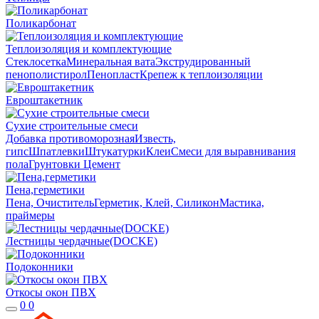
Поликарбонат
Теплоизоляция и комплектующие
Стеклосетка
Минеральная вата
Экструдированный
пенополистирол
Пенопласт
Крепеж к теплоизоляции
Евроштакетник
Сухие строительные смеси
Добавка противоморозная
Известь,
гипс
Шпатлевки
Штукатурки
Клеи
Смеси для выравнивания
пола
Грунтовки
Цемент
Пена,герметики
Пена, Очиститель
Герметик, Клей, Силикон
Мастика,
праймеры
Лестницы чердачные(DOCKE)
Подоконники
Откосы окон ПВХ
0
0