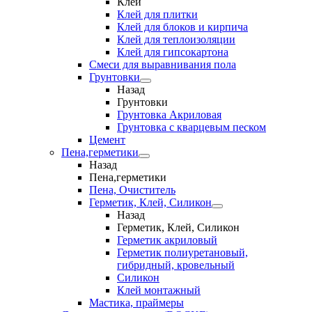
Клеи
Клей для плитки
Клей для блоков и кирпича
Клей для теплоизоляции
Клей для гипсокартона
Смеси для выравнивания пола
Грунтовки
Назад
Грунтовки
Грунтовка Акриловая
Грунтовка с кварцевым песком
Цемент
Пена,герметики
Назад
Пена,герметики
Пена, Очиститель
Герметик, Клей, Силикон
Назад
Герметик, Клей, Силикон
Герметик акриловый
Герметик полиуретановый,
гибридный, кровельный
Силикон
Клей монтажный
Мастика, праймеры