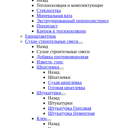
Назад
Теплоизоляция и комплектующие
Стеклосетка
Минеральная вата
Экструдированный пенополистирол
Пенопласт
Крепеж к теплоизоляции
Евроштакетник
Сухие строительные смеси
Назад
Сухие строительные смеси
Добавка противоморозная
Известь, гипс
Шпатлевки
Назад
Шпатлевки
Сухая шпатлевка
Готовая шпатлевка
Штукатурки
Назад
Штукатурки
Штукатурка Гипсовая
Штукатурка Цементная
Клеи
Назад