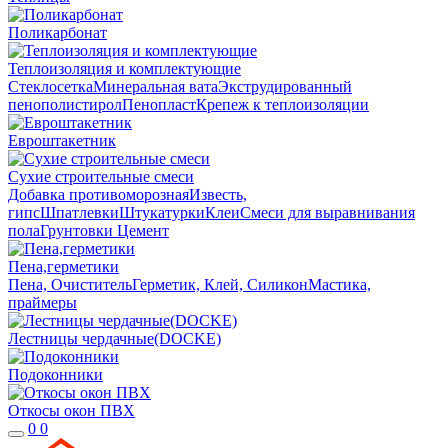
Поликарбонат
Теплоизоляция и комплектующие
Стеклосетка
Минеральная вата
Экструдированный
пенополистирол
Пенопласт
Крепеж к теплоизоляции
Евроштакетник
Сухие строительные смеси
Добавка противоморозная
Известь,
гипс
Шпатлевки
Штукатурки
Клеи
Смеси для выравнивания
пола
Грунтовки
Цемент
Пена,герметики
Пена, Очиститель
Герметик, Клей, Силикон
Мастика,
праймеры
Лестницы чердачные(DOCKE)
Подоконники
Откосы окон ПВХ
0
0