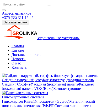
Адреса магазинов
+375 (33) 311-15-45
Заказать звонок
строительные материалы
Главная
Каталог
Доставка и оплата
Новости
О нас
Контакты
Сайдинг наружный, соффит, блокхаус, фасадная панель
Сайдинг
Соффит
Фасадная (цокольная) панель
Фасадная
(цокольная) панель VOX(Вокс)
Комплектующие
Гипсокартонные системы
Гипсокартон Knauf
Гипсокартон (Gyproc)
Металлический
профиль для крепления (РФ,РБ)
Соединители,подвесы