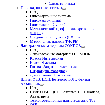
Сливная планка
Гипсокартонные системы
Назад
Гипсокартонные системы
Гипсокартон Knauf
Гипсокартон (Gyproc)
Металлический профиль для крепления
(РФ,РБ)
Соединители,подвесы (РФ,РБ)
Маяки, углы, планки (РФ, РБ)
Лакокрасочные материалы CONDOR
Назад
Лакокрасочные материалы CONDOR
Краска Интерьерная
Краска Фасадная
Готовая Защитно-отделочная
Штукатурка(фасадная)
Декоративные Покрытия
Плиты OSB, ЦСП, Белтермо ТОП, Фанера,
Аквапанель
Назад
Плиты OSB, ЦСП, Белтермо ТОП, Фанера,
Аквапанель
Теплоизоляционная плита Белтермо Top
OSB