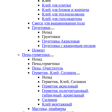
Клеи
Клей для плитки
Клей для блоков и кирпича
Клей для теплоизоляции
Клей для гипсокартона
Смеси для выравнивания пола
Грунтовки
Назад
Грунтовки
Грунтовка Акриловая
Грунтовка с кварцевым песком
Цемент
Пена,герметики
Назад
Пена,герметики
Пена, Очиститель
Герметик, Клей, Силикон
Назад
Герметик, Клей, Силикон
Герметик акриловый
Герметик полиуретановый,
гибридный, кровельный
Силикон
Клей монтажный
Мастика, праймеры