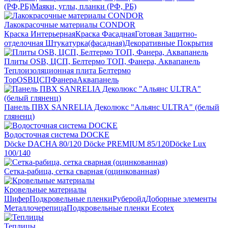
(РФ,РБ)
Маяки, углы, планки (РФ, РБ)
Лакокрасочные материалы CONDOR
Краска Интерьерная
Краска Фасадная
Готовая Защитно-
отделочная Штукатурка(фасадная)
Декоративные Покрытия
Плиты OSB, ЦСП, Белтермо ТОП, Фанера, Аквапанель
Теплоизоляционная плита Белтермо
Top
OSB
ЦСП
Фанера
Аквапанель
Панель ПВХ SANRELIA Деколюкс "Альянс ULTRA" (белый
гляненц)
Водосточная система DOCKE
Döсkе DACHA 80/120
Döcke PREMIUM 85/120
Döсkе Luх
100/140
Сетка-рабица, сетка сварная (оцинкованная)
Кровельные материалы
Шифер
Подкровельные пленки
Руберойд
Доборные элементы
Металлочерепица
Подкровельные пленки Ecotex
Теплицы