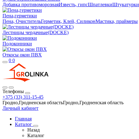
Добавка противоморозная
Известь, гипс
Шпатлевки
Штукатурки
Пена,герметики
Пена, Очиститель
Герметик, Клей, Силикон
Мастика, праймеры
Лестницы чердачные(DOCKE)
Подоконники
Откосы окон ПВХ
0
0
Телефоны
+375 (33) 311-15-45
Гродно,Гродненская областьГродно,Гродненская область
Личный кабинет
Главная
Каталог
Назад
Каталог