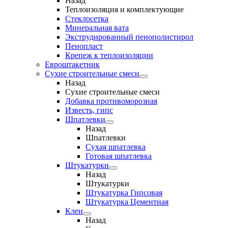
Назад
Теплоизоляция и комплектующие
Стеклосетка
Минеральная вата
Экструдированный пенополистирол
Пенопласт
Крепеж к теплоизоляции
Евроштакетник
Сухие строительные смеси
Назад
Сухие строительные смеси
Добавка противоморозная
Известь, гипс
Шпатлевки
Назад
Шпатлевки
Сухая шпатлевка
Готовая шпатлевка
Штукатурки
Назад
Штукатурки
Штукатурка Гипсовая
Штукатурка Цементная
Клеи
Назад