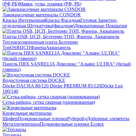
(РФ,РБ)
Маяки, углы, планки (РФ, РБ)
Лакокрасочные материалы CONDOR
Краска Интерьерная
Краска Фасадная
Готовая Защитно-
отделочная Штукатурка(фасадная)
Декоративные Покрытия
Плиты OSB, ЦСП, Белтермо ТОП, Фанера, Аквапанель
Теплоизоляционная плита Белтермо
Top
OSB
ЦСП
Фанера
Аквапанель
Панель ПВХ SANRELIA Деколюкс "Альянс ULTRA" (белый
гляненц)
Водосточная система DOCKE
Döсkе DACHA 80/120
Döcke PREMIUM 85/120
Döсkе Luх
100/140
Сетка-рабица, сетка сварная (оцинкованная)
Кровельные материалы
Шифер
Подкровельные пленки
Руберойд
Доборные элементы
Металлочерепица
Подкровельные пленки Ecotex
Теплицы