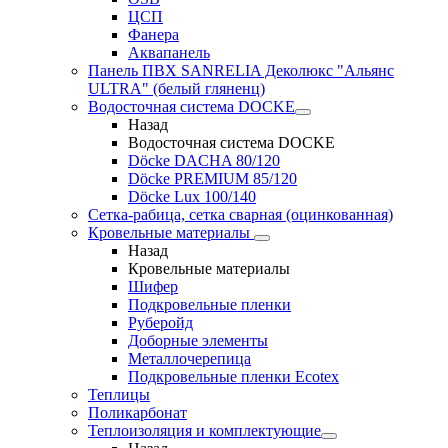
ЦСП
Фанера
Аквапанель
Панель ПВХ SANRELIA Деколюкс "Альянс
ULTRA" (белый гляненц)
Водосточная система DOCKE
Назад
Водосточная система DOCKE
Döсkе DACHA 80/120
Döcke PREMIUM 85/120
Döсkе Luх 100/140
Сетка-рабица, сетка сварная (оцинкованная)
Кровельные материалы
Назад
Кровельные материалы
Шифер
Подкровельные пленки
Руберойд
Доборные элементы
Металлочерепица
Подкровельные пленки Ecotex
Теплицы
Поликарбонат
Теплоизоляция и комплектующие