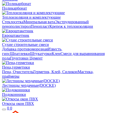
Поликарбонат
Теплоизоляция и комплектующие
Стеклосетка
Минеральная вата
Экструдированный
пенополистирол
Пенопласт
Крепеж к теплоизоляции
Евроштакетник
Сухие строительные смеси
Добавка противоморозная
Известь,
гипс
Шпатлевки
Штукатурки
Клеи
Смеси для выравнивания
пола
Грунтовки
Цемент
Пена,герметики
Пена, Очиститель
Герметик, Клей, Силикон
Мастика,
праймеры
Лестницы чердачные(DOCKE)
Подоконники
Откосы окон ПВХ
0
0