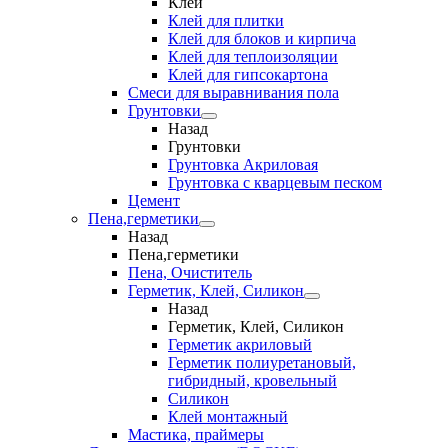
Клеи
Клей для плитки
Клей для блоков и кирпича
Клей для теплоизоляции
Клей для гипсокартона
Смеси для выравнивания пола
Грунтовки
Назад
Грунтовки
Грунтовка Акриловая
Грунтовка с кварцевым песком
Цемент
Пена,герметики
Назад
Пена,герметики
Пена, Очиститель
Герметик, Клей, Силикон
Назад
Герметик, Клей, Силикон
Герметик акриловый
Герметик полиуретановый,
гибридный, кровельный
Силикон
Клей монтажный
Мастика, праймеры