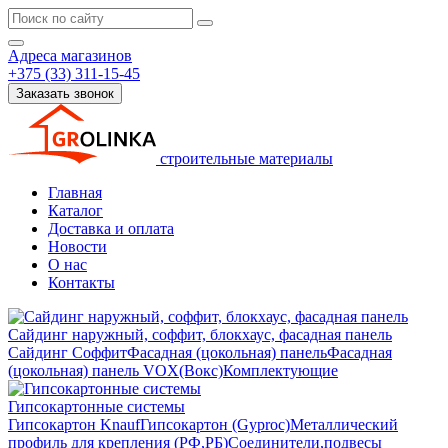
Адреса магазинов
+375 (33) 311-15-45
Заказать звонок
строительные материалы
Главная
Каталог
Доставка и оплата
Новости
О нас
Контакты
Сайдинг наружный, соффит, блокхаус, фасадная панель
Сайдинг
Соффит
Фасадная (цокольная) панель
Фасадная
(цокольная) панель VOX(Вокс)
Комплектующие
Гипсокартонные системы
Гипсокартон Knauf
Гипсокартон (Gyproc)
Металлический
профиль для крепления (РФ,РБ)
Соединители,подвесы