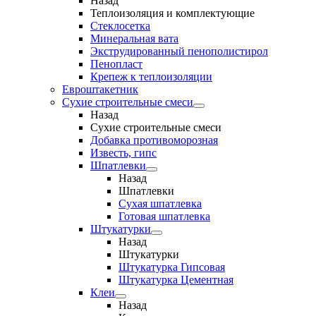
Назад
Теплоизоляция и комплектующие
Стеклосетка
Минеральная вата
Экструдированный пенополистирол
Пенопласт
Крепеж к теплоизоляции
Евроштакетник
Сухие строительные смеси
Назад
Сухие строительные смеси
Добавка противоморозная
Известь, гипс
Шпатлевки
Назад
Шпатлевки
Сухая шпатлевка
Готовая шпатлевка
Штукатурки
Назад
Штукатурки
Штукатурка Гипсовая
Штукатурка Цементная
Клеи
Назад