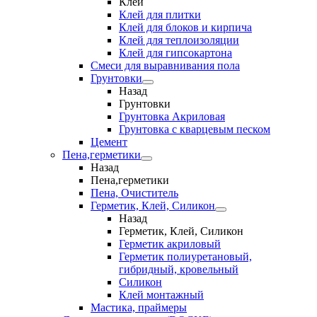
Клеи
Клей для плитки
Клей для блоков и кирпича
Клей для теплоизоляции
Клей для гипсокартона
Смеси для выравнивания пола
Грунтовки
Назад
Грунтовки
Грунтовка Акриловая
Грунтовка с кварцевым песком
Цемент
Пена,герметики
Назад
Пена,герметики
Пена, Очиститель
Герметик, Клей, Силикон
Назад
Герметик, Клей, Силикон
Герметик акриловый
Герметик полиуретановый,
гибридный, кровельный
Силикон
Клей монтажный
Мастика, праймеры