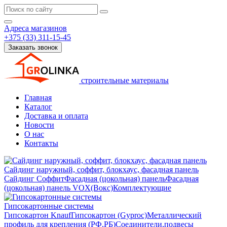
Адреса магазинов
+375 (33) 311-15-45
Заказать звонок
строительные материалы
Главная
Каталог
Доставка и оплата
Новости
О нас
Контакты
Сайдинг наружный, соффит, блокхаус, фасадная панель
Сайдинг
Соффит
Фасадная (цокольная) панель
Фасадная
(цокольная) панель VOX(Вокс)
Комплектующие
Гипсокартонные системы
Гипсокартон Knauf
Гипсокартон (Gyproc)
Металлический
профиль для крепления (РФ,РБ)
Соединители,подвесы