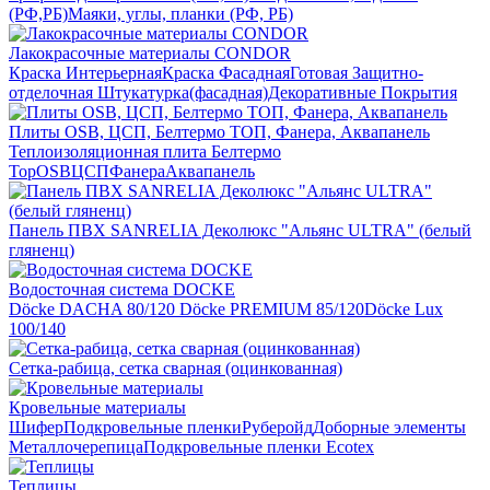
(РФ,РБ)
Маяки, углы, планки (РФ, РБ)
Лакокрасочные материалы CONDOR
Краска Интерьерная
Краска Фасадная
Готовая Защитно-
отделочная Штукатурка(фасадная)
Декоративные Покрытия
Плиты OSB, ЦСП, Белтермо ТОП, Фанера, Аквапанель
Теплоизоляционная плита Белтермо
Top
OSB
ЦСП
Фанера
Аквапанель
Панель ПВХ SANRELIA Деколюкс "Альянс ULTRA" (белый
гляненц)
Водосточная система DOCKE
Döсkе DACHA 80/120
Döcke PREMIUM 85/120
Döсkе Luх
100/140
Сетка-рабица, сетка сварная (оцинкованная)
Кровельные материалы
Шифер
Подкровельные пленки
Руберойд
Доборные элементы
Металлочерепица
Подкровельные пленки Ecotex
Теплицы