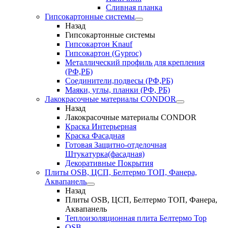
Сливная планка
Гипсокартонные системы
Назад
Гипсокартонные системы
Гипсокартон Knauf
Гипсокартон (Gyproc)
Металлический профиль для крепления
(РФ,РБ)
Соединители,подвесы (РФ,РБ)
Маяки, углы, планки (РФ, РБ)
Лакокрасочные материалы CONDOR
Назад
Лакокрасочные материалы CONDOR
Краска Интерьерная
Краска Фасадная
Готовая Защитно-отделочная
Штукатурка(фасадная)
Декоративные Покрытия
Плиты OSB, ЦСП, Белтермо ТОП, Фанера,
Аквапанель
Назад
Плиты OSB, ЦСП, Белтермо ТОП, Фанера,
Аквапанель
Теплоизоляционная плита Белтермо Top
OSB