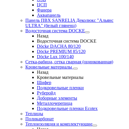
ЦСП
Фанера
Аквапанель
Панель ПВХ SANRELIA Деколюкс "Альянс
ULTRA" (белый гляненц)
Водосточная система DOCKE
Назад
Водосточная система DOCKE
Döсkе DACHA 80/120
Döcke PREMIUM 85/120
Döсkе Luх 100/140
Сетка-рабица, сетка сварная (оцинкованная)
Кровельные материалы
Назад
Кровельные материалы
Шифер
Подкровельные пленки
Руберойд
Доборные элементы
Металлочерепица
Подкровельные пленки Ecotex
Теплицы
Поликарбонат
Теплоизоляция и комплектующие