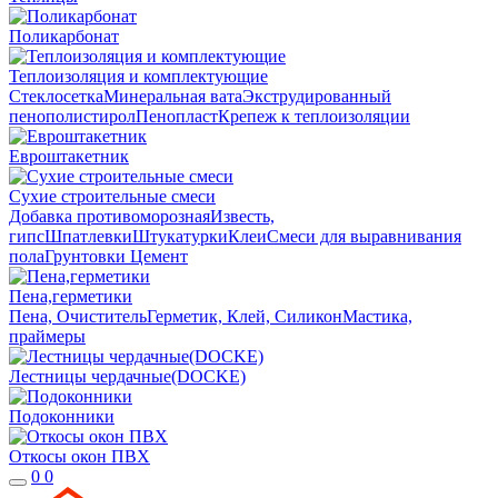
Поликарбонат
Теплоизоляция и комплектующие
Стеклосетка
Минеральная вата
Экструдированный
пенополистирол
Пенопласт
Крепеж к теплоизоляции
Евроштакетник
Сухие строительные смеси
Добавка противоморозная
Известь,
гипс
Шпатлевки
Штукатурки
Клеи
Смеси для выравнивания
пола
Грунтовки
Цемент
Пена,герметики
Пена, Очиститель
Герметик, Клей, Силикон
Мастика,
праймеры
Лестницы чердачные(DOCKE)
Подоконники
Откосы окон ПВХ
0
0