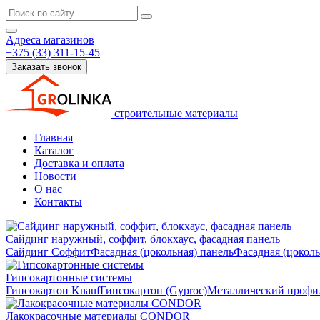
Адреса магазинов
+375 (33) 311-15-45
Заказать звонок
строительные материалы
Главная
Каталог
Доставка и оплата
Новости
О нас
Контакты
Сайдинг наружный, соффит, блокхаус, фасадная панель
Сайдинг
Соффит
Фасадная (цокольная) панель
Фасадная (цокол
Гипсокартонные системы
Гипсокартон Knauf
Гипсокартон (Gyproc)
Металлический профил
Лакокрасочные материалы CONDOR