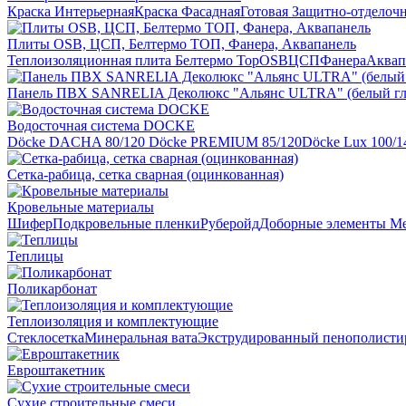
Краска Интерьерная
Краска Фасадная
Готовая Защитно-отделоч
Плиты OSB, ЦСП, Белтермо ТОП, Фанера, Аквапанель
Теплоизоляционная плита Белтермо Top
OSB
ЦСП
Фанера
Аквап
Панель ПВХ SANRELIA Деколюкс "Альянс ULTRA" (белый гл
Водосточная система DOCKE
Döсkе DACHA 80/120
Döcke PREMIUM 85/120
Döсkе Luх 100/1
Сетка-рабица, сетка сварная (оцинкованная)
Кровельные материалы
Шифер
Подкровельные пленки
Руберойд
Доборные элементы
Ме
Теплицы
Поликарбонат
Теплоизоляция и комплектующие
Стеклосетка
Минеральная вата
Экструдированный пенополисти
Евроштакетник
Сухие строительные смеси