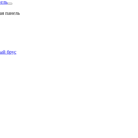
нель
ая панель
ый брус