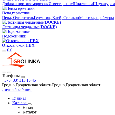
Добавка противоморозная
Известь, гипс
Шпатлевки
Штукатурки
Пена,герметики
Пена, Очиститель
Герметик, Клей, Силикон
Мастика, праймеры
Лестницы чердачные(DOCKE)
Подоконники
Откосы окон ПВХ
0
0
Телефоны
+375 (33) 311-15-45
Гродно,Гродненская областьГродно,Гродненская область
Личный кабинет
Главная
Каталог
Назад
Каталог