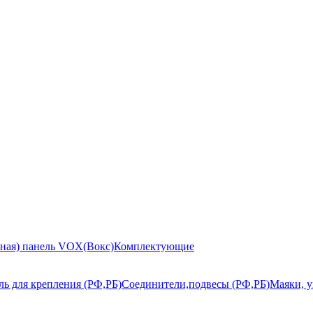
ьная) панель VOX(Вокс)
Комплектующие
ь для крепления (РФ,РБ)
Соединители,подвесы (РФ,РБ)
Маяки, у