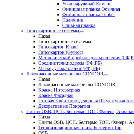
Угол наружный Камень
Финишная планка Обычная
Финишная планка Timber
Наличник
Сливная планка
Гипсокартонные системы
Назад
Гипсокартонные системы
Гипсокартон Knauf
Гипсокартон (Gyproc)
Металлический профиль для крепления (РФ,Р
Соединители,подвесы (РФ,РБ)
Маяки, углы, планки (РФ, РБ)
Лакокрасочные материалы CONDOR
Назад
Лакокрасочные материалы CONDOR
Краска Интерьерная
Краска Фасадная
Готовая Защитно-отделочная Штукатурка(фас
Декоративные Покрытия
Плиты OSB, ЦСП, Белтермо ТОП, Фанера, Аквапа
Назад
Плиты OSB, ЦСП, Белтермо ТОП, Фанера, А
Теплоизоляционная плита Белтермо Top
OSB