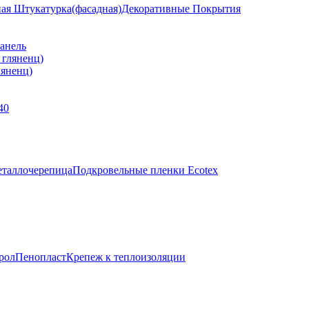
ная Штукатурка(фасадная)
Декоративные Покрытия
анель
яненц)
40
таллочерепица
Подкровельные пленки Ecotex
рол
Пенопласт
Крепеж к теплоизоляции