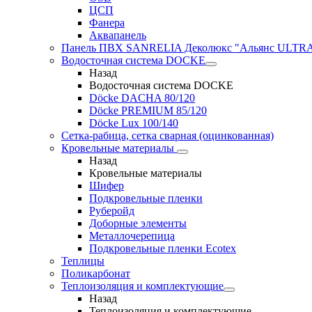
ЦСП
Фанера
Аквапанель
Панель ПВХ SANRELIA Деколюкс "Альянс ULTRA"
Водосточная система DOCKE
Назад
Водосточная система DOCKE
Döсkе DACHA 80/120
Döcke PREMIUM 85/120
Döсkе Luх 100/140
Сетка-рабица, сетка сварная (оцинкованная)
Кровельные материалы
Назад
Кровельные материалы
Шифер
Подкровельные пленки
Руберойд
Доборные элементы
Металлочерепица
Подкровельные пленки Ecotex
Теплицы
Поликарбонат
Теплоизоляция и комплектующие
Назад
Теплоизоляция и комплектующие