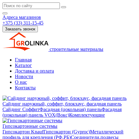
Адреса магазинов
+375 (33) 311-15-45
Заказать звонок
строительные материалы
Главная
Каталог
Доставка и оплата
Новости
О нас
Контакты
Сайдинг наружный, соффит, блокхаус, фасадная панель
Сайдинг
Соффит
Фасадная (цокольная) панель
Фасадная
(цокольная) панель VOX(Вокс)
Комплектующие
Гипсокартонные системы
Гипсокартон Knauf
Гипсокартон (Gyproc)
Металлический
профиль для крепления (РФ,РБ)
Соединители,подвесы