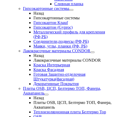
Сливная планка
Гипсокартонные системы
Назад
Гипсокартонные системы
Гипсокартон Knauf
Гипсокартон (Gyproc)
Металлический профиль для крепления
(РФ,РБ)
Соединители,подвесы (РФ,РБ)
Маяки, углы, планки (РФ, РБ)
Лакокрасочные материалы CONDOR
Назад
Лакокрасочные материалы CONDOR
Краска Интерьерная
Краска Фасадная
Готовая Защитно-отделочная
Штукатурка(фасадная)
Декоративные Покрытия
Плиты OSB, ЦСП, Белтермо ТОП, Фанера,
Аквапанель
Назад
Плиты OSB, ЦСП, Белтермо ТОП, Фанера,
Аквапанель
Теплоизоляционная плита Белтермо Top
OSB