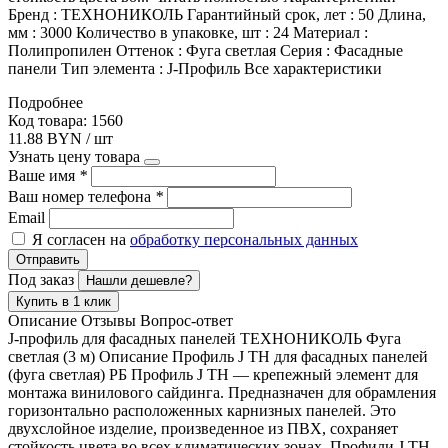
Бренд : ТЕХНОНИКОЛЬ Гарантийный срок, лет : 50 Длина,
мм : 3000 Количество в упаковке, шт : 24 Материал :
Полипропилен Оттенок : Фуга светлая Серия : Фасадные
панели Тип элемента : J-Профиль Все характеристики
Подробнее
Код товара: 1560
11.88 BYN / шт
Узнать цену товара
Ваше имя
*
Ваш номер телефона
*
Email
Я согласен на
обработку персональных данных
Отправить
Под заказ
Нашли дешевле?
Купить в 1 клик
Описание
Отзывы
Вопрос-ответ
J-профиль для фасадных панелей ТЕХНОНИКОЛЬ Фуга
светлая (3 м) Описание Профиль J ТН для фасадных панелей
(фуга светлая) РБ Профиль J ТН — крепежный элемент для
монтажа винилового сайдинга. Предназначен для обрамления
горизонтально расположенных карнизных панелей. Это
двухслойное изделие, произведенное из ПВХ, сохраняет
стойкость цвета во всех климатических зонах. Профили J ТН