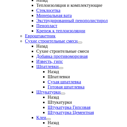
Назад
Теплоизоляция и комплектующие
Стеклосетка
Минеральная вата
Экструдированный пенополистирол
Пенопласт
Крепеж к теплоизоляции
Евроштакетник
Сухие строительные смеси
Назад
Сухие строительные смеси
Добавка противоморозная
Известь, гипс
Шпатлевки
Назад
Шпатлевки
Сухая шпатлевка
Готовая шпатлевка
Штукатурки
Назад
Штукатурки
Штукатурка Гипсовая
Штукатурка Цементная
Клеи
Назад