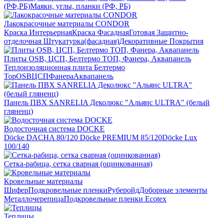
(РФ,РБ)
Маяки, углы, планки (РФ, РБ)
Лакокрасочные материалы CONDOR
Краска Интерьерная
Краска Фасадная
Готовая Защитно-
отделочная Штукатурка(фасадная)
Декоративные Покрытия
Плиты OSB, ЦСП, Белтермо ТОП, Фанера, Аквапанель
Теплоизоляционная плита Белтермо
Top
OSB
ЦСП
Фанера
Аквапанель
Панель ПВХ SANRELIA Деколюкс "Альянс ULTRA" (белый
гляненц)
Водосточная система DOCKE
Döсkе DACHA 80/120
Döcke PREMIUM 85/120
Döсkе Luх
100/140
Сетка-рабица, сетка сварная (оцинкованная)
Кровельные материалы
Шифер
Подкровельные пленки
Руберойд
Доборные элементы
Металлочерепица
Подкровельные пленки Ecotex
Теплицы