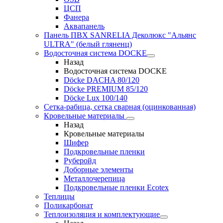
ЦСП
Фанера
Аквапанель
Панель ПВХ SANRELIA Деколюкс "Альянс
ULTRA" (белый гляненц)
Водосточная система DOCKE
Назад
Водосточная система DOCKE
Döсkе DACHA 80/120
Döcke PREMIUM 85/120
Döсkе Luх 100/140
Сетка-рабица, сетка сварная (оцинкованная)
Кровельные материалы
Назад
Кровельные материалы
Шифер
Подкровельные пленки
Руберойд
Доборные элементы
Металлочерепица
Подкровельные пленки Ecotex
Теплицы
Поликарбонат
Теплоизоляция и комплектующие