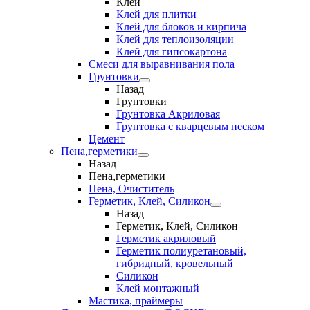
Клеи
Клей для плитки
Клей для блоков и кирпича
Клей для теплоизоляции
Клей для гипсокартона
Смеси для выравнивания пола
Грунтовки
Назад
Грунтовки
Грунтовка Акриловая
Грунтовка с кварцевым песком
Цемент
Пена,герметики
Назад
Пена,герметики
Пена, Очиститель
Герметик, Клей, Силикон
Назад
Герметик, Клей, Силикон
Герметик акриловый
Герметик полиуретановый,
гибридный, кровельный
Силикон
Клей монтажный
Мастика, праймеры