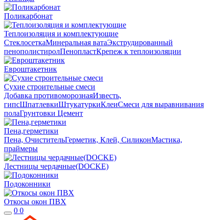
Поликарбонат
Теплоизоляция и комплектующие
Стеклосетка
Минеральная вата
Экструдированный
пенополистирол
Пенопласт
Крепеж к теплоизоляции
Евроштакетник
Сухие строительные смеси
Добавка противоморозная
Известь,
гипс
Шпатлевки
Штукатурки
Клеи
Смеси для выравнивания
пола
Грунтовки
Цемент
Пена,герметики
Пена, Очиститель
Герметик, Клей, Силикон
Мастика,
праймеры
Лестницы чердачные(DOCKE)
Подоконники
Откосы окон ПВХ
0
0