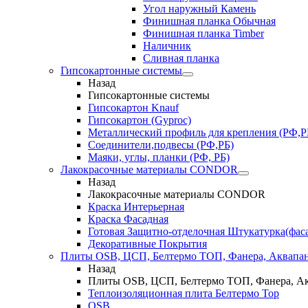
Угол наружный Камень
Финишная планка Обычная
Финишная планка Timber
Наличник
Сливная планка
Гипсокартонные системы
Назад
Гипсокартонные системы
Гипсокартон Knauf
Гипсокартон (Gyproc)
Металлический профиль для крепления (РФ,Р
Соединители,подвесы (РФ,РБ)
Маяки, углы, планки (РФ, РБ)
Лакокрасочные материалы CONDOR
Назад
Лакокрасочные материалы CONDOR
Краска Интерьерная
Краска Фасадная
Готовая Защитно-отделочная Штукатурка(фас
Декоративные Покрытия
Плиты OSB, ЦСП, Белтермо ТОП, Фанера, Аквапа
Назад
Плиты OSB, ЦСП, Белтермо ТОП, Фанера, А
Теплоизоляционная плита Белтермо Top
OSB