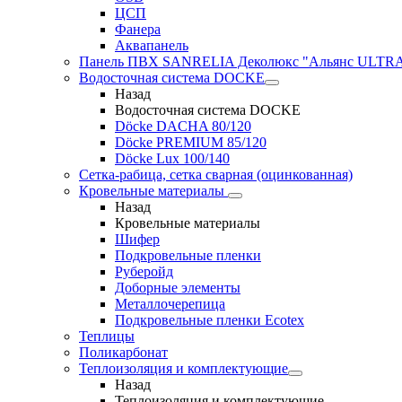
ЦСП
Фанера
Аквапанель
Панель ПВХ SANRELIA Деколюкс "Альянс ULTRA"
Водосточная система DOCKE
Назад
Водосточная система DOCKE
Döсkе DACHA 80/120
Döcke PREMIUM 85/120
Döсkе Luх 100/140
Сетка-рабица, сетка сварная (оцинкованная)
Кровельные материалы
Назад
Кровельные материалы
Шифер
Подкровельные пленки
Руберойд
Доборные элементы
Металлочерепица
Подкровельные пленки Ecotex
Теплицы
Поликарбонат
Теплоизоляция и комплектующие
Назад
Теплоизоляция и комплектующие