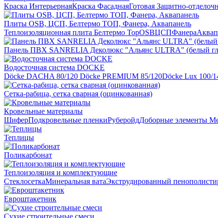
Краска Интерьерная
Краска Фасадная
Готовая Защитно-отделоч
Плиты OSB, ЦСП, Белтермо ТОП, Фанера, Аквапанель
Теплоизоляционная плита Белтермо Top
OSB
ЦСП
Фанера
Аквап
Панель ПВХ SANRELIA Деколюкс "Альянс ULTRA" (белый гл
Водосточная система DOCKE
Döсkе DACHA 80/120
Döcke PREMIUM 85/120
Döсkе Luх 100/1
Сетка-рабица, сетка сварная (оцинкованная)
Кровельные материалы
Шифер
Подкровельные пленки
Руберойд
Доборные элементы
Ме
Теплицы
Поликарбонат
Теплоизоляция и комплектующие
Стеклосетка
Минеральная вата
Экструдированный пенополисти
Евроштакетник
Сухие строительные смеси