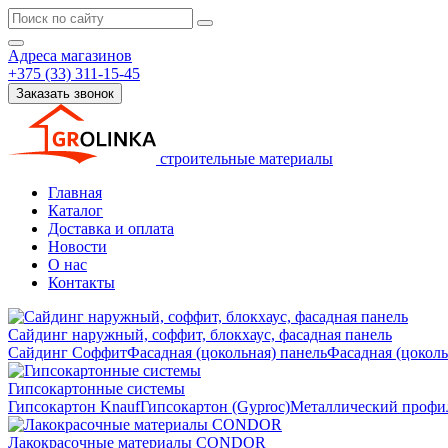
Адреса магазинов
+375 (33) 311-15-45
Заказать звонок
строительные материалы
Главная
Каталог
Доставка и оплата
Новости
О нас
Контакты
Сайдинг наружный, соффит, блокхаус, фасадная панель
Сайдинг
Соффит
Фасадная (цокольная) панель
Фасадная (цокол
Гипсокартонные системы
Гипсокартон Knauf
Гипсокартон (Gyproc)
Металлический профил
Лакокрасочные материалы CONDOR