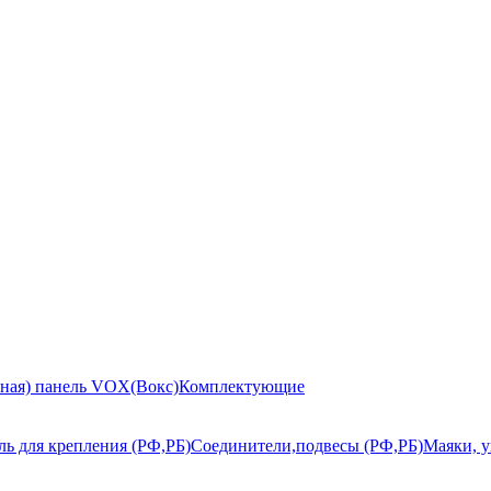
ьная) панель VOX(Вокс)
Комплектующие
ь для крепления (РФ,РБ)
Соединители,подвесы (РФ,РБ)
Маяки, у