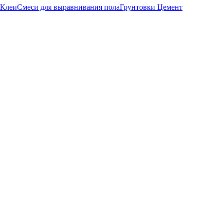
Клеи
Смеси для выравнивания пола
Грунтовки
Цемент