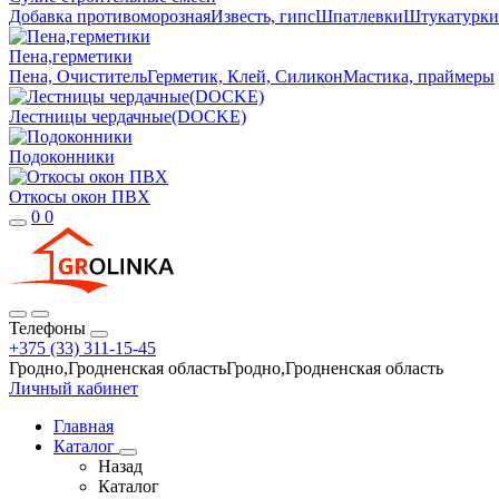
Добавка противоморозная
Известь, гипс
Шпатлевки
Штукатурки
Пена,герметики
Пена, Очиститель
Герметик, Клей, Силикон
Мастика, праймеры
Лестницы чердачные(DOCKE)
Подоконники
Откосы окон ПВХ
0
0
Телефоны
+375 (33) 311-15-45
Гродно,Гродненская областьГродно,Гродненская область
Личный кабинет
Главная
Каталог
Назад
Каталог