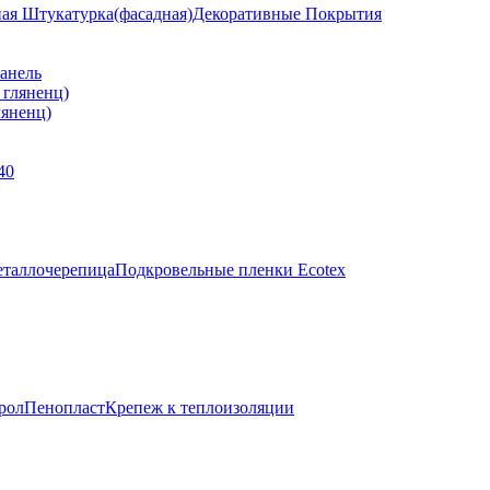
ная Штукатурка(фасадная)
Декоративные Покрытия
анель
яненц)
40
таллочерепица
Подкровельные пленки Ecotex
рол
Пенопласт
Крепеж к теплоизоляции