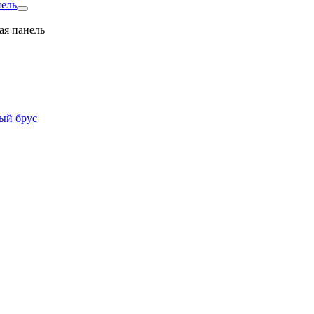
нель
ая панель
ый брус