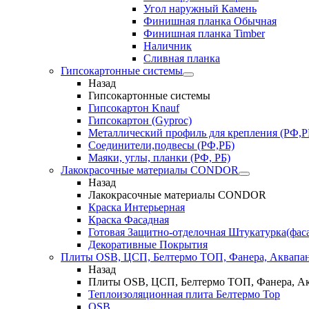
Угол наружный Камень
Финишная планка Обычная
Финишная планка Timber
Наличник
Сливная планка
Гипсокартонные системы
Назад
Гипсокартонные системы
Гипсокартон Knauf
Гипсокартон (Gyproc)
Металлический профиль для крепления (РФ,Р
Соединители,подвесы (РФ,РБ)
Маяки, углы, планки (РФ, РБ)
Лакокрасочные материалы CONDOR
Назад
Лакокрасочные материалы CONDOR
Краска Интерьерная
Краска Фасадная
Готовая Защитно-отделочная Штукатурка(фас
Декоративные Покрытия
Плиты OSB, ЦСП, Белтермо ТОП, Фанера, Аквапа
Назад
Плиты OSB, ЦСП, Белтермо ТОП, Фанера, А
Теплоизоляционная плита Белтермо Top
OSB