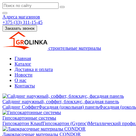
Адреса магазинов
+375 (33) 311-15-45
Заказать звонок
строительные материалы
Главная
Каталог
Доставка и оплата
Новости
О нас
Контакты
Сайдинг наружный, соффит, блокхаус, фасадная панель
Сайдинг
Соффит
Фасадная (цокольная) панель
Фасадная (цокол
Гипсокартонные системы
Гипсокартон Knauf
Гипсокартон (Gyproc)
Металлический профил
Лакокрасочные материалы CONDOR