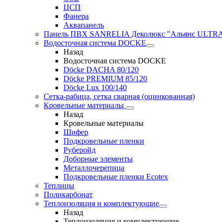
ЦСП
Фанера
Аквапанель
Панель ПВХ SANRELIA Деколюкс "Альянс ULTRA"
Водосточная система DOCKE
Назад
Водосточная система DOCKE
Döсkе DACHA 80/120
Döcke PREMIUM 85/120
Döсkе Luх 100/140
Сетка-рабица, сетка сварная (оцинкованная)
Кровельные материалы
Назад
Кровельные материалы
Шифер
Подкровельные пленки
Руберойд
Доборные элементы
Металлочерепица
Подкровельные пленки Ecotex
Теплицы
Поликарбонат
Теплоизоляция и комплектующие
Назад
Теплоизоляция и комплектующие