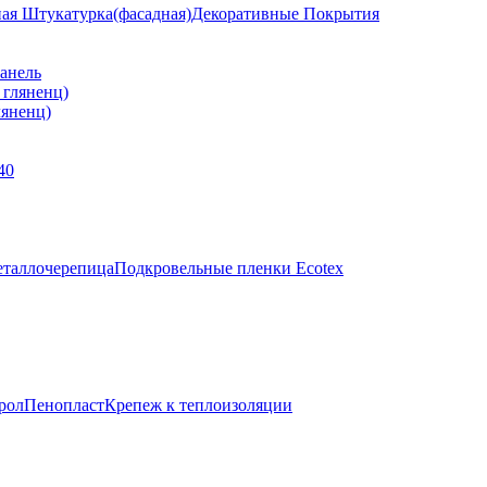
ная Штукатурка(фасадная)
Декоративные Покрытия
анель
яненц)
40
таллочерепица
Подкровельные пленки Ecotex
рол
Пенопласт
Крепеж к теплоизоляции