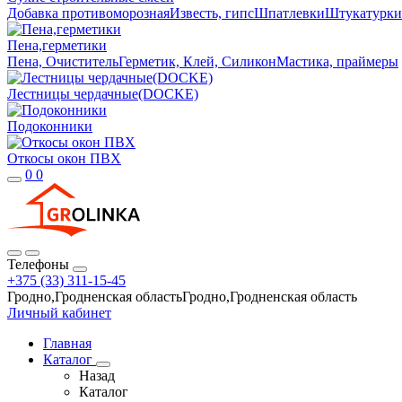
Добавка противоморозная
Известь, гипс
Шпатлевки
Штукатурки
Пена,герметики
Пена, Очиститель
Герметик, Клей, Силикон
Мастика, праймеры
Лестницы чердачные(DOCKE)
Подоконники
Откосы окон ПВХ
0
0
Телефоны
+375 (33) 311-15-45
Гродно,Гродненская областьГродно,Гродненская область
Личный кабинет
Главная
Каталог
Назад
Каталог