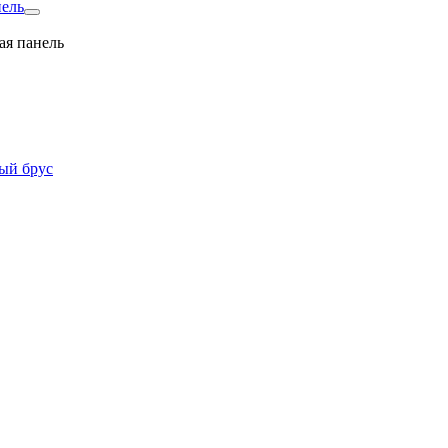
нель
ая панель
ый брус