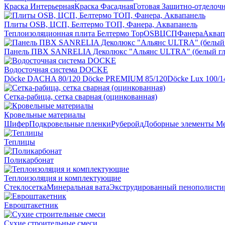
Краска Интерьерная
Краска Фасадная
Готовая Защитно-отделоч
Плиты OSB, ЦСП, Белтермо ТОП, Фанера, Аквапанель
Теплоизоляционная плита Белтермо Top
OSB
ЦСП
Фанера
Аквап
Панель ПВХ SANRELIA Деколюкс "Альянс ULTRA" (белый гл
Водосточная система DOCKE
Döсkе DACHA 80/120
Döcke PREMIUM 85/120
Döсkе Luх 100/1
Сетка-рабица, сетка сварная (оцинкованная)
Кровельные материалы
Шифер
Подкровельные пленки
Руберойд
Доборные элементы
Ме
Теплицы
Поликарбонат
Теплоизоляция и комплектующие
Стеклосетка
Минеральная вата
Экструдированный пенополисти
Евроштакетник
Сухие строительные смеси