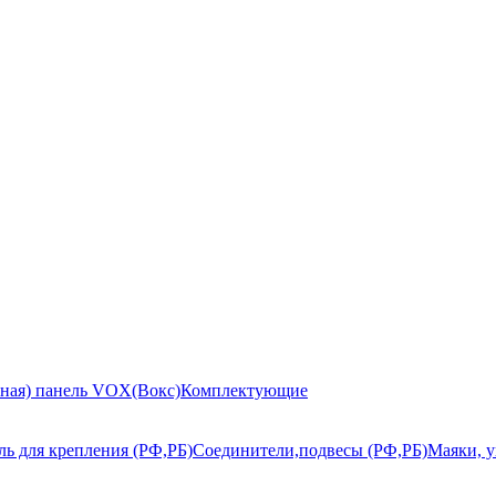
ьная) панель VOX(Вокс)
Комплектующие
ь для крепления (РФ,РБ)
Соединители,подвесы (РФ,РБ)
Маяки, у