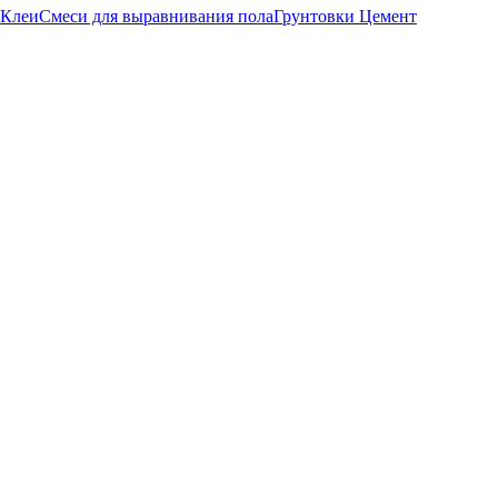
Клеи
Смеси для выравнивания пола
Грунтовки
Цемент